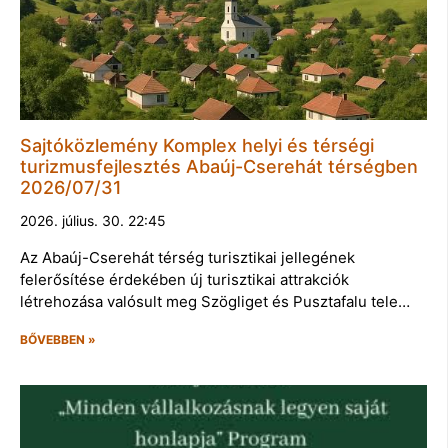
Sajtóközlemény Komplex helyi és térségi
turizmusfejlesztés Abaúj-Cserehát térségben
2026/07/31
2026. július. 30. 22:45
Az Abaúj-Cserehát térség turisztikai jellegének
felerősítése érdekében új turisztikai attrakciók
létrehozása valósult meg Szögliget és Pusztafalu tele…
BŐVEBBEN »