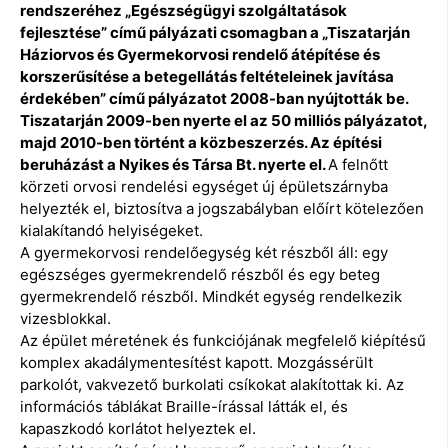
rendszeréhez „Egészségügyi szolgáltatások
fejlesztése” című pályázati csomagban a „Tiszatarján
Háziorvos és Gyermekorvosi rendelő átépítése és
korszerűsítése a betegellátás feltételeinek javítása
érdekében” című pályázatot 2008-ban nyújtották be.
Tiszatarján 2009-ben nyerte el az 50 milliós pályázatot,
majd 2010-ben történt a közbeszerzés. Az építési
beruházást a Nyikes és Társa Bt. nyerte el.
A felnőtt
körzeti orvosi rendelési egységet új épületszárnyba
helyezték el, biztosítva a jogszabályban előírt kötelezően
kialakítandó helyiségeket.
A gyermekorvosi rendelőegység két részből áll: egy
egészséges gyermekrendelő részből és egy beteg
gyermekrendelő részből. Mindkét egység rendelkezik
vizesblokkal.
Az épület méretének és funkciójának megfelelő kiépítésű
komplex akadálymentesítést kapott. Mozgássérült
parkolót, vakvezető burkolati csíkokat alakítottak ki. Az
információs táblákat Braille-írással látták el, és
kapaszkodó korlátot helyeztek el.