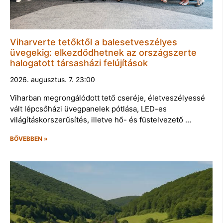
Viharverte tetőktől a balesetveszélyes
üvegekig: elkezdődhetnek az országszerte
halogatott társasházi felújítások
2026. augusztus. 7. 23:00
Viharban megrongálódott tető cseréje, életveszélyessé
vált lépcsőházi üvegpanelek pótlása, LED-es
világításkorszerűsítés, illetve hő- és füstelvezető …
BŐVEBBEN »