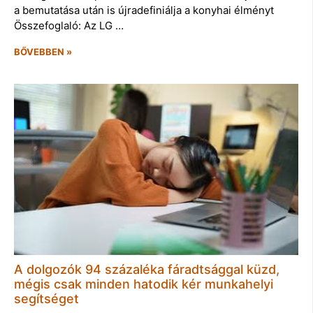
a bemutatása után is újradefiniálja a konyhai élményt
Összefoglaló: Az LG …
BŐVEBBEN »
A dolgozók 94 százaléka fáradtsággal küzd,
mégis csak minden hatodik kér munkahelyi
segítséget