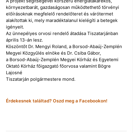
A projekt segítségével korszerű energiatakarékos,
környezetbarát, gazdaságosan működtethető törvényi
előírásoknak megfelelő rendelőteret és várótermet
alakítottak ki, mely maradéktalanul kielégíti a betegek
igényeit.
Az ünnepélyes orvosi rendelő átadása Tiszatarjánban
április 13-án lesz.
Köszöntőt Dr. Mengyi Roland, a Borsod-Abaúj-Zemplén
Megyei Közgyűlés elnöke és Dr. Csiba Gábor,
a Borsod-Abaúj-Zemplén Megyei Kórház és Egyetemi
Oktató Kórház főigazgató főorvosa valamint Bögre
Lajosné
Tiszatarján polgármestere mond.
Érdekesnek találtad? Oszd meg a Facebookon!