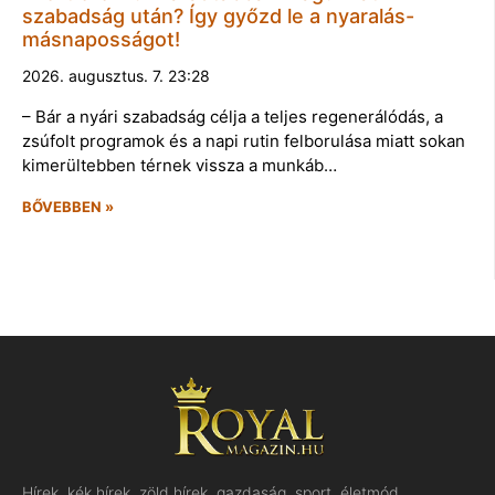
szabadság után? Így győzd le a nyaralás-
másnaposságot!
2026. augusztus. 7. 23:28
– Bár a nyári szabadság célja a teljes regenerálódás, a
zsúfolt programok és a napi rutin felborulása miatt sokan
kimerültebben térnek vissza a munkáb…
BŐVEBBEN »
Hírek, kék hírek, zöld hírek, gazdaság, sport, életmód,