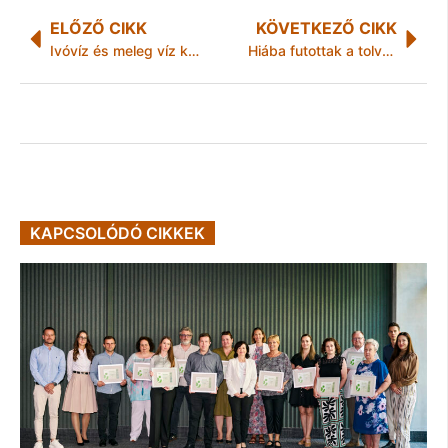
ELŐZŐ CIKK
KÖVETKEZŐ CIKK
Ivóvíz és meleg víz korlátozás a miskolci Szilvás utca 2 alatt
Hiába futottak a tolvajok
KAPCSOLÓDÓ CIKKEK