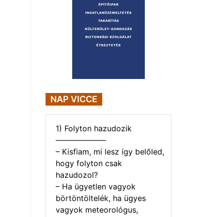
NAP VICCE
1) Folyton hazudozik
——————–
– Kisfiam, mi lesz így belőled,
hogy folyton csak
hazudozol?
– Ha ügyetlen vagyok
börtöntöltelék, ha ügyes
vagyok meteorológus,