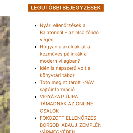
LEGUTÓBBI BEJEGYZÉSEK
Nyári ellenőrzések a
Balatonnál – az első félidő
végén
Hogyan alakulnak át a
kézműves pálinkák a
modern világban?
Idén is népszerű volt a
könyvtári tábor
Toto megint tarolt -NAV
sajtóinformáció
VIGYÁZAT! ÚJRA
TÁMADNAK AZ ONLINE
CSALÓK
FOKOZOTT ELLENŐRZÉS
BORSOD-ABAÚJ-ZEMPLÉN
VÁRMEGYÉBEN