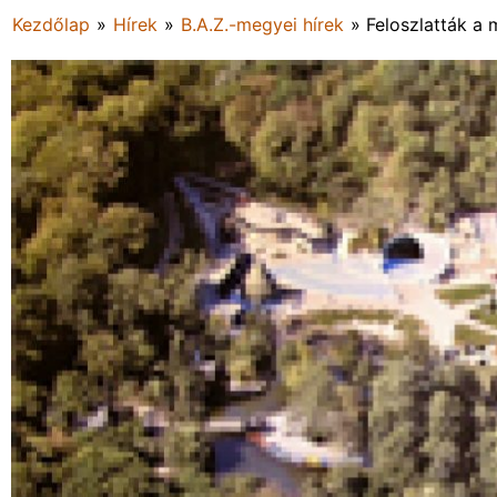
Kezdőlap
»
Hírek
»
B.A.Z.-megyei hírek
»
Feloszlatták a 