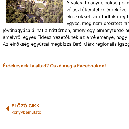
A választmányi elnökség sz
választókerületek érdekével,
elnökökkel sem tudtak megfe
Egyes, meg nem erősített hí
jóváhagyása állhat a háttérben, amely egy élményfürdő é
amelyről egyes Fidesz vezetőknek az a véleménye, hogy 
Az elnökség egyúttal megbízza Bíró Márk regionális igazg
Érdekesnek találtad? Oszd meg a Facebookon!
ELŐZŐ CIKK
Könyvbemutató