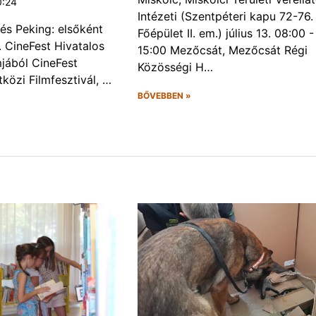
0:24
Intézeti (Szentpéteri kapu 72-76.
és Peking: elsőként
Főépület II. em.) július 13. 08:00 -
. CineFest Hivatalos
15:00 Mezőcsát, Mezőcsát Régi
jából CineFest
Közösségi H…
közi Filmfesztivál, …
BŐVEBBEN »