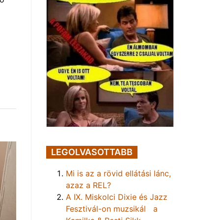
LEGOLVASOTTABB
Mi is az a rövid ellátási lánc,
azaz a REL?
A IX. Miskolci Dixie és Jazz
Fesztivál-on muzsikál a