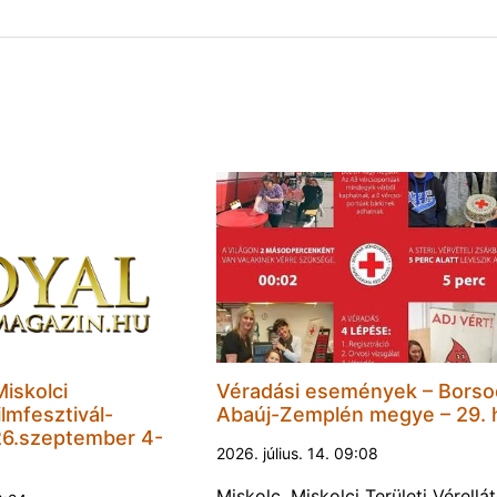
Miskolci
Véradási események – Borso
lmfesztivál-
Abaúj-Zemplén megye – 29. 
6.szeptember 4-
2026. július. 14. 09:08
Miskolc, Miskolci Területi Vérellá