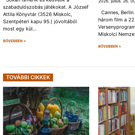
2026. július. 26. 0
szabadulószobás játékokat. A József
Cannes, Berlin 
Attila Könyvtár (3526 Miskolc,
három film a 22
Szentpéteri kapu 95.) jóvoltából
Versenyprogram
most egy kül…
Miskolci Nemzet
BŐVEBBEN »
BŐVEBBEN »
TOVÁBBI CIKKEK