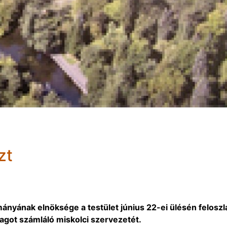
zt
nyának elnöksége a testület június 22-ei ülésén feloszl
got számláló miskolci szervezetét.