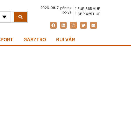
2026. 08. 7. péntek
1 EUR 365 HUF
Ibolya
1 GBP 425 HUF
SPORT
GASZTRO
BULVÁR