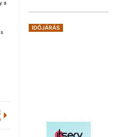
y a
IDŐJÁRÁS
 s
K
ó