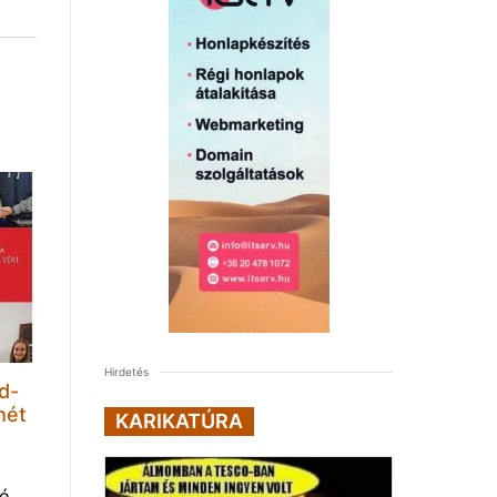
Hirdetés
d-
hét
KARIKATÚRA
tó