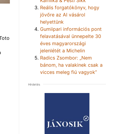
Kamilka & Pesti Sikk
Reális forgatókönyv, hogy
jövőre az AI vásárol
helyettünk
Gumiipari információs pont
felavatásával ünnepelte 30
Toto
éves magyarországi
jelenlétét a Michelin
a
Radics Zsombor: „Nem
bánom, ha valakinek csak a
vicces meleg fiú vagyok”
Hirdetés