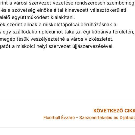
erint a városi szervezet vezetése rendszeresen szembemeg
 és a szövetség elnöke által kinevezett választókerületi
lelő együttműködést kialakítani.
rek szerint annak a miskolctapolcai beruházásnak a
s egy szállodakomplexumot takar,a régi kőbánya területén,
megépítésük veszélyeztetné a város vízkészletét.
atót a miskolci helyi szervezet újjászervezésével.
KÖVETKEZŐ CIK
Floorball Évzáró – Szezonértékelés és Díjátad