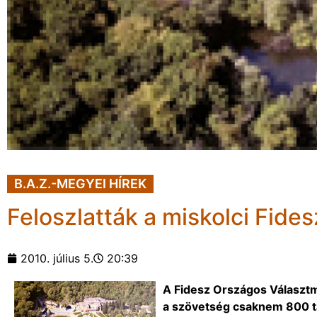
B.A.Z.-MEGYEI HÍREK
Feloszlatták a miskolci Fides
2010. július 5.
20:39
A Fidesz Országos Választmá
a szövetség csaknem 800 ta