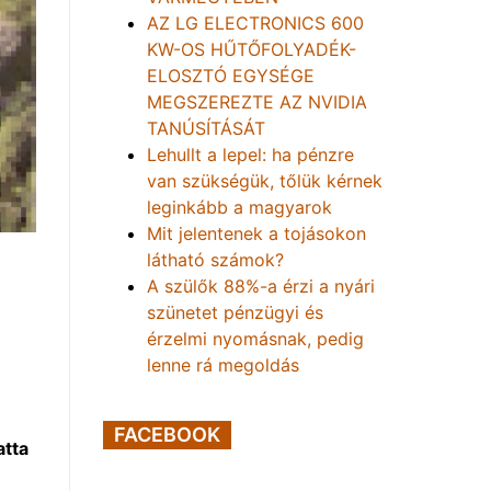
AZ LG ELECTRONICS 600
KW-OS HŰTŐFOLYADÉK-
ELOSZTÓ EGYSÉGE
MEGSZEREZTE AZ NVIDIA
TANÚSÍTÁSÁT
Lehullt a lepel: ha pénzre
van szükségük, tőlük kérnek
leginkább a magyarok
Mit jelentenek a tojásokon
látható számok?
A szülők 88%-a érzi a nyári
szünetet pénzügyi és
érzelmi nyomásnak, pedig
lenne rá megoldás
FACEBOOK
atta