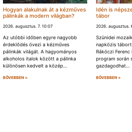
Hogyan alakulnak át a kézműves
Idén is népsze
pálinkák a modern világban?
tábor
2026. augusztus. 7. 10:07
2026. augusztus. 
Az utóbbi időben egyre nagyobb
Szünidei mozai
érdeklődés övezi a kézműves
napközis tábort 
pálinkák világát. A hagyományos
Rákóczi Ferenc 
alkoholos italok között a pálinka
program során 
különösen kedvelt a közép…
gazdagodhat…
BŐVEBBEN »
BŐVEBBEN »