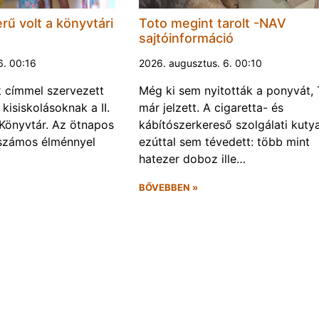
rű volt a könyvtári
Toto megint tarolt -NAV
sajtóinformáció
6. 00:16
2026. augusztus. 6. 00:10
k címmel szervezett
Még ki sem nyitották a ponyvát, 
kisiskolásoknak a II.
már jelzett. A cigaretta- és
Könyvtár. Az ötnapos
kábítószerkereső szolgálati kuty
számos élménnyel
ezúttal sem tévedett: több mint
hatezer doboz ille…
BŐVEBBEN »