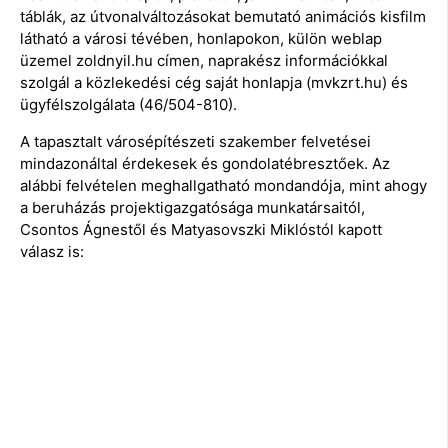
táblák, az útvonalváltozásokat bemutató animációs kisfilm
látható a városi tévében, honlapokon, külön weblap
üzemel zoldnyil.hu címen, naprakész információkkal
szolgál a közlekedési cég saját honlapja (mvkzrt.hu) és
ügyfélszolgálata (46/504-810).
A tapasztalt városépítészeti szakember felvetései
mindazonáltal érdekesek és gondolatébresztőek. Az
alábbi felvételen meghallgatható mondandója, mint ahogy
a beruházás projektigazgatósága munkatársaitól,
Csontos Ágnestől és Matyasovszki Miklóstól kapott
válasz is: