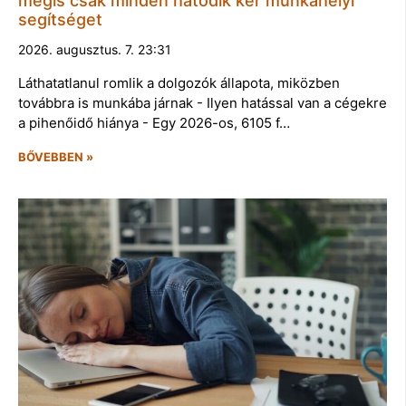
mégis csak minden hatodik kér munkahelyi
segítséget
2026. augusztus. 7. 23:31
Láthatatlanul romlik a dolgozók állapota, miközben
továbbra is munkába járnak - Ilyen hatással van a cégekre
a pihenőidő hiánya - Egy 2026-os, 6105 f…
BŐVEBBEN »