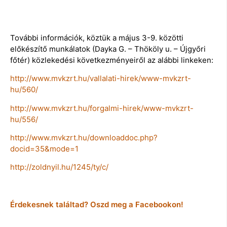
További információk, köztük a május 3-9. közötti
előkészítő munkálatok (Dayka G. – Thököly u. – Újgyőri
főtér) közlekedési következményeiről az alábbi linkeken:
http://www.mvkzrt.hu/vallalati-hirek/www-mvkzrt-
hu/560/
http://www.mvkzrt.hu/forgalmi-hirek/www-mvkzrt-
hu/556/
http://www.mvkzrt.hu/downloaddoc.php?
docid=35&mode=1
http://zoldnyil.hu/1245/ty/c/
Érdekesnek találtad? Oszd meg a Facebookon!