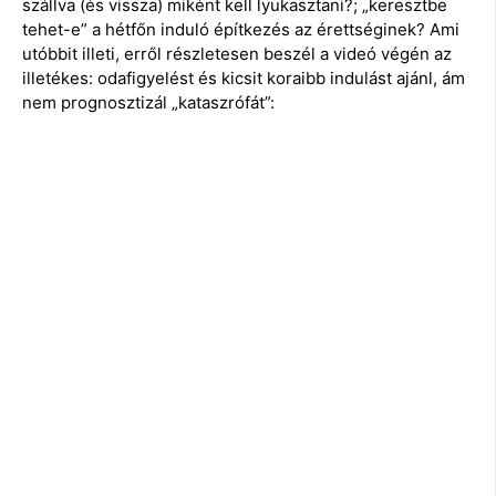
szállva (és vissza) miként kell lyukasztani?; „keresztbe
tehet-e” a hétfőn induló építkezés az érettséginek? Ami
utóbbit illeti, erről részletesen beszél a videó végén az
illetékes: odafigyelést és kicsit koraibb indulást ajánl, ám
nem prognosztizál „kataszrófát”: