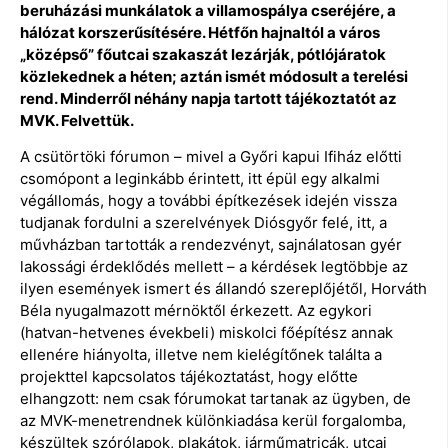
beruházási munkálatok a villamospálya cseréjére, a
hálózat korszerűsítésére. Hétfőn hajnaltól a város
„középső” főutcai szakaszát lezárják, pótlójáratok
közlekednek a héten; aztán ismét módosult a terelési
rend. Minderről néhány napja tartott tájékoztatót az
MVK. Felvettük.
A csütörtöki fórumon – mivel a Győri kapui Ifiház előtti
csomópont a leginkább érintett, itt épül egy alkalmi
végállomás, hogy a további építkezések idején vissza
tudjanak fordulni a szerelvények Diósgyőr felé, itt, a
művházban tartották a rendezvényt, sajnálatosan gyér
lakossági érdeklődés mellett – a kérdések legtöbbje az
ilyen események ismert és állandó szereplőjétől, Horváth
Béla nyugalmazott mérnöktől érkezett. Az egykori
(hatvan-hetvenes évekbeli) miskolci főépítész annak
ellenére hiányolta, illetve nem kielégítőnek találta a
projekttel kapcsolatos tájékoztatást, hogy előtte
elhangzott: nem csak fórumokat tartanak az ügyben, de
az MVK-menetrendnek különkiadása kerül forgalomba,
készültek szórólapok, plakátok, járműmatricák, utcai