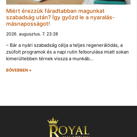
Miért érezzük fáradtabban magunkat
szabadság után? Így győzd le a nyaralás-
másnaposságot!
2026. augusztus. 7. 23:28
– Bár a nyári szabadság célja a teljes regenerálódás, a
zsúfolt programok és a napi rutin felborulása miatt sokan
kimerültebben térnek vissza a munkáb…
BŐVEBBEN »