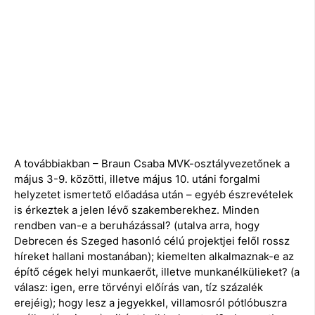
A továbbiakban – Braun Csaba MVK-osztályvezetőnek a
május 3-9. közötti, illetve május 10. utáni forgalmi
helyzetet ismertető előadása után – egyéb észrevételek
is érkeztek a jelen lévő szakemberekhez. Minden
rendben van-e a beruházással? (utalva arra, hogy
Debrecen és Szeged hasonló célú projektjei felől rossz
híreket hallani mostanában); kiemelten alkalmaznak-e az
építő cégek helyi munkaerőt, illetve munkanélkülieket? (a
válasz: igen, erre törvényi előírás van, tíz százalék
erejéig); hogy lesz a jegyekkel, villamosról pótlóbuszra