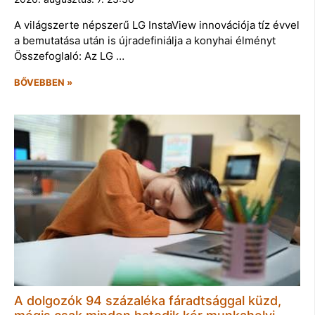
A világszerte népszerű LG InstaView innovációja tíz évvel
a bemutatása után is újradefiniálja a konyhai élményt
Összefoglaló: Az LG …
BŐVEBBEN »
A dolgozók 94 százaléka fáradtsággal küzd,