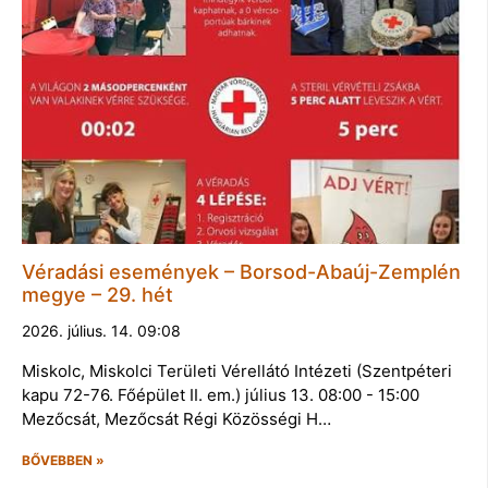
Véradási események – Borsod-Abaúj-Zemplén
megye – 29. hét
2026. július. 14. 09:08
Miskolc, Miskolci Területi Vérellátó Intézeti (Szentpéteri
kapu 72-76. Főépület II. em.) július 13. 08:00 - 15:00
Mezőcsát, Mezőcsát Régi Közösségi H…
BŐVEBBEN »