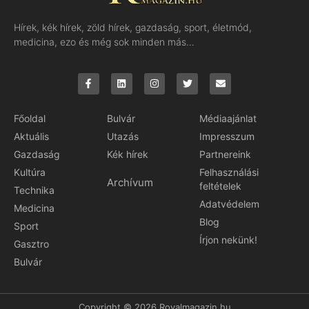
Hírek, kék hírek, zöld hírek, gazdaság, sport, életmód,
medicina, ezo és még sok minden más…
Főoldal
Bulvár
Médiaajánlat
Aktuális
Utazás
Impresszum
Gazdaság
Kék hírek
Partnereink
Kultúra
Felhasználási
Archívum
feltételek
Technika
Adatvédelem
Medicina
Blog
Sport
Írjon nekünk!
Gasztro
Bulvár
Copyright © 2026 Royalmagazin.hu