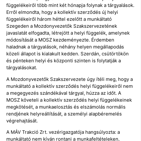
függelékeiről több mint két hónapja folynak a tárgyalások.
Erről elmondta, hogy a kollektív szerződés új helyi
függelékeiről három héttel ezelőtt a munkáltató
Szegeden a Mozdonyvezetők Szakszervezetének
javaslatát elfogadta, létrejött a helyi függelék, amelynek
módosítását a MOSZ kezdeményezte. Érdemben
haladnak a tárgyalások, néhány helyen megállapodás
közeli állapot is kialakult kedden. Szerdán, csütörtökön
és pénteken helyi és központi szinten is folytatják a
tárgyalásokat.
A Mozdonyvezetők Szakszervezete úgy ítéli meg, hogy a
munkáltató a kollektív szerződés helyi függelékeiről nem
a megegyezés szándékával tárgyal, húzza az időt. A
MOSZ követeli a kollektív szerződés helyi függelékeinek
megkötését, a munkaelosztás és elszámolás normális
rendjének helyreállítását, a személyi alapbéremelés
végrehajtását.
A MÁV Trakció Zrt. vezérigazgatója hangsúlyozta: a
munkáltató nem kíván rontani a munkafeltételeken,