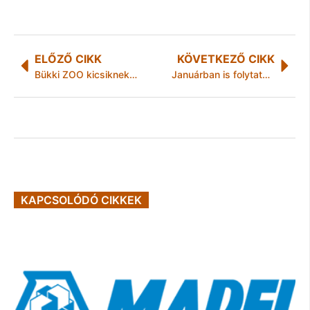
ELŐZŐ CIKK
KÖVETKEZŐ CIKK
Bükki ZOO kicsiknek napközi
Januárban is folytatódott a digitális televíziózás térhódítása
KAPCSOLÓDÓ CIKKEK