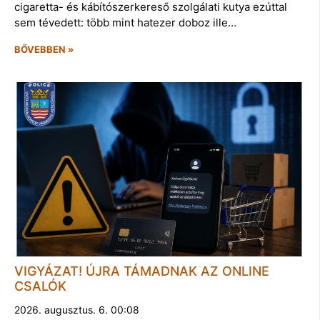
cigaretta- és kábítószerkereső szolgálati kutya ezúttal
sem tévedett: több mint hatezer doboz ille…
BŐVEBBEN »
VIGYÁZAT! ÚJRA TÁMADNAK AZ ONLINE
CSALÓK
2026. augusztus. 6. 00:08