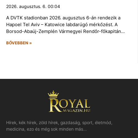
2026. augusztus. 6. 00:04
A DVTK stadionban 2026. augusztus 6-án rendezik a
Hapoel Tel Aviv – Katowice labdarúgó mérkőzést. A
Borsod-Abaúj-Zemplén Vármegyei Rendőr-főkapitán…
BŐVEBBEN »
Hírek, kék hírek, zöld hírek, gazdaság, sport, életmód,
medicina, ezo és még sok minden más…