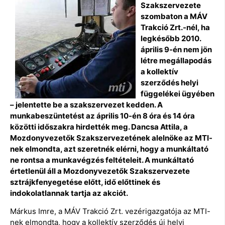
Szakszervezete
szombaton a MÁV
Trakció Zrt.-nél, ha
legkésőbb 2010.
április 9-én nem jön
létre megállapodás
a kollektív
szerződés helyi
függelékei ügyében
– jelentette be a szakszervezet kedden. A
munkabeszüntetést az április 10-én 8 óra és 14 óra
közötti időszakra hirdették meg. Dancsa Attila, a
Mozdonyvezetők Szakszervezetének alelnöke az MTI-
nek elmondta, azt szeretnék elérni, hogy a munkáltató
ne rontsa a munkavégzés feltételeit. A munkáltató
értetlenül áll a Mozdonyvezetők Szakszervezete
sztrájkfenyegetése előtt, idő előttinek és
indokolatlannak tartja az akciót.
Márkus Imre, a MÁV Trakció Zrt. vezérigazgatója az MTI-
nek elmondta, hogy a kollektív szerződés új helyi