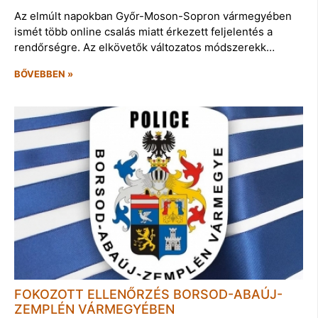
Az elmúlt napokban Győr-Moson-Sopron vármegyében
ismét több online csalás miatt érkezett feljelentés a
rendőrségre. Az elkövetők változatos módszerekk…
BŐVEBBEN »
FOKOZOTT ELLENŐRZÉS BORSOD-ABAÚJ-
ZEMPLÉN VÁRMEGYÉBEN