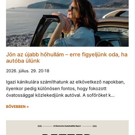
Jön az újabb hőhullám – erre figyeljünk oda, ha
autóba ülünk
2026. július. 29. 20:18
Igazi kánikulára számíthatunk az elkövetkező napokban,
ilyenkor pedig különösen fontos, hogy fokozott
óvatossággal közlekedjünk autóval. A sofőröket k…
BŐVEBBEN »