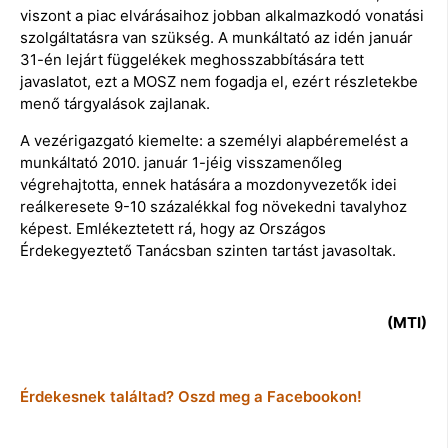
viszont a piac elvárásaihoz jobban alkalmazkodó vonatási
szolgáltatásra van szükség. A munkáltató az idén január
31-én lejárt függelékek meghosszabbítására tett
javaslatot, ezt a MOSZ nem fogadja el, ezért részletekbe
menő tárgyalások zajlanak.
A vezérigazgató kiemelte: a személyi alapbéremelést a
munkáltató 2010. január 1-jéig visszamenőleg
végrehajtotta, ennek hatására a mozdonyvezetők idei
reálkeresete 9-10 százalékkal fog növekedni tavalyhoz
képest. Emlékeztetett rá, hogy az Országos
Érdekegyeztető Tanácsban szinten tartást javasoltak.
(MTI)
Érdekesnek találtad? Oszd meg a Facebookon!