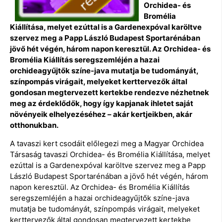
Orchidea- és
Bromélia
Kiállítása, melyet ezúttal is a Gardenexpóval karöltve
szervez meg a Papp László Budapest Sportarénában
jövő hét végén, három napon keresztül. Az Orchidea- és
Bromélia Kiállítás seregszemléjén a hazai
orchideagyűjtők színe-java mutatja be tudományát,
színpompás virágait, melyeket kerttervezők által
gondosan megtervezett kertekbe rendezve nézhetnek
meg az érdeklődők, hogy így kapjanak ihletet saját
növényeik elhelyezéséhez – akár kertjeikben, akár
otthonukban.
A tavaszi kert csodáit előlegezi meg a Magyar Orchidea
Társaság tavaszi Orchidea- és Bromélia Kiállítása, melyet
ezúttal is a Gardenexpóval karöltve szervez meg a Papp
László Budapest Sportarénában a jövő hét végén, három
napon keresztül. Az Orchidea- és Bromélia Kiállítás
seregszemléjén a hazai orchideagyűjtők színe-java
mutatja be tudományát, színpompás virágait, melyeket
kerttervezők által gondosan megtervezett kertekbe