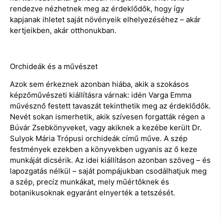
rendezve nézhetnek meg az érdeklődők, hogy így
kapjanak ihletet saját növényeik elhelyezéséhez – akár
kertjeikben, akár otthonukban.
Orchideák és a művészet
Azok sem érkeznek azonban hiába, akik a szokásos
képzőművészeti kiállításra várnak: idén Varga Emma
művésznő festett tavaszát tekinthetik meg az érdeklődők.
Nevét sokan ismerhetik, akik szívesen forgatták régen a
Búvár Zsebkönyveket, vagy akiknek a kezébe került Dr.
Sulyok Mária Trópusi orchideák című műve. A szép
festmények ezekben a könyvekben ugyanis az ő keze
munkáját dicsérik. Az idei kiállításon azonban szöveg – és
lapozgatás nélkül – saját pompájukban csodálhatjuk meg
a szép, precíz munkákat, mely műértőknek és
botanikusoknak egyaránt elnyerték a tetszését.