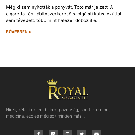
Még ki sem nyitották a ponyvát, Toto már jelzett. A
cigaretta- és kábítószerkereső szolgálati kutya ezúttal
sem tévedett: több mint hatezer doboz ille…
BŐVEBBEN »
Hírek, kék hírek, zöld hírek, gazdaság, sport, életmód,
medicina, ezo és még sok minden más…