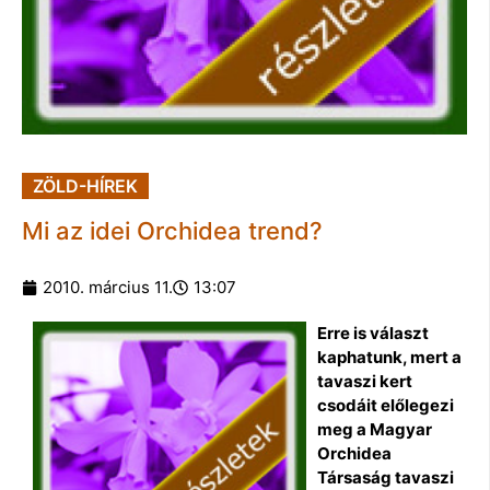
ZÖLD-HÍREK
Mi az idei Orchidea trend?
2010. március 11.
13:07
Erre is választ
kaphatunk, mert a
tavaszi kert
csodáit előlegezi
meg a Magyar
Orchidea
Társaság tavaszi