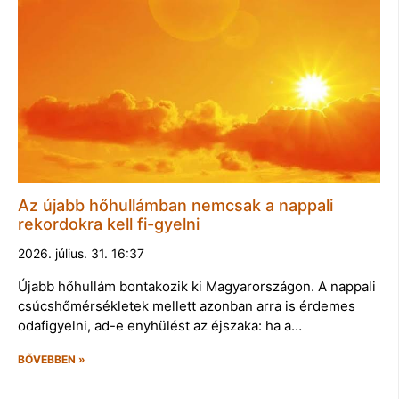
Az újabb hőhullámban nemcsak a nappali
rekordokra kell fi-gyelni
2026. július. 31. 16:37
Újabb hőhullám bontakozik ki Magyarországon. A nappali
csúcshőmérsékletek mellett azonban arra is érdemes
odafigyelni, ad-e enyhülést az éjszaka: ha a…
BŐVEBBEN »