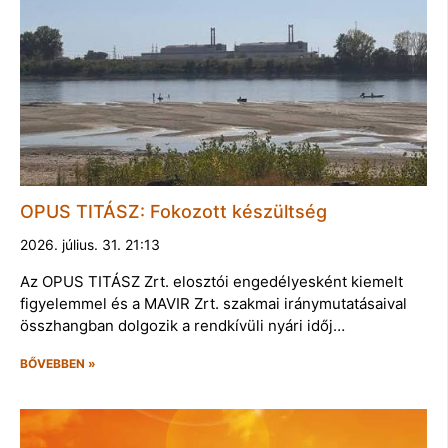
OPUS TITÁSZ: Fokozott készültség
2026. július. 31. 21:13
Az OPUS TITÁSZ Zrt. elosztói engedélyesként kiemelt
figyelemmel és a MAVIR Zrt. szakmai iránymutatásaival
összhangban dolgozik a rendkívüli nyári időj…
BŐVEBBEN »