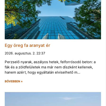
Egy öreg fa aranyat ér
2026. augusztus. 2. 22:37
Perzselő nyarak, aszályos hetek, felforrósodó beton: a
fák és a zöldfelületek ma már nem díszként kellenek,
hanem azért, hogy egyáltalán elviselhető m…
BŐVEBBEN »