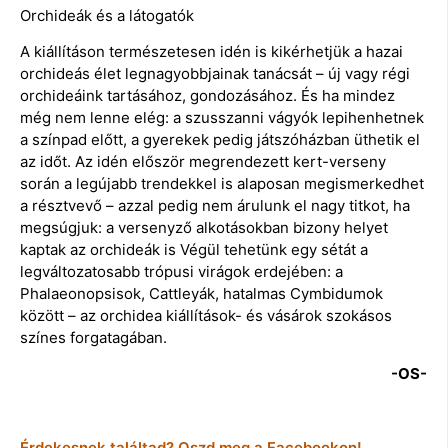
Orchideák és a látogatók
A kiállításon természetesen idén is kikérhetjük a hazai
orchideás élet legnagyobbjainak tanácsát – új vagy régi
orchideáink tartásához, gondozásához. És ha mindez
még nem lenne elég: a szusszanni vágyók lepihenhetnek
a színpad előtt, a gyerekek pedig játszóházban üthetik el
az időt. Az idén először megrendezett kert-verseny
során a legújabb trendekkel is alaposan megismerkedhet
a résztvevő – azzal pedig nem árulunk el nagy titkot, ha
megsúgjuk: a versenyző alkotásokban bizony helyet
kaptak az orchideák is Végül tehetünk egy sétát a
legváltozatosabb trópusi virágok erdejében: a
Phalaeonopsisok, Cattleyák, hatalmas Cymbidumok
között – az orchidea kiállítások- és vásárok szokásos
színes forgatagában.
-OS-
Érdekesnek találtad? Oszd meg a Facebookon!