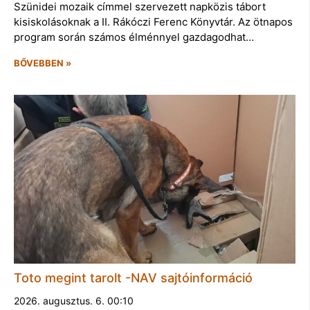
Szünidei mozaik címmel szervezett napközis tábort
kisiskolásoknak a II. Rákóczi Ferenc Könyvtár. Az ötnapos
program során számos élménnyel gazdagodhat…
BŐVEBBEN »
Toto megint tarolt -NAV sajtóinformáció
2026. augusztus. 6. 00:10