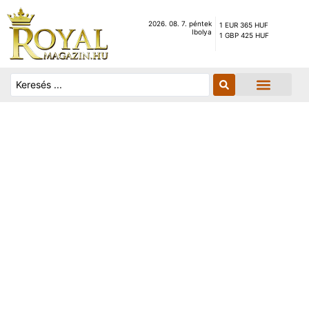
2026. 08. 7. péntek
1 EUR 365 HUF
Ibolya
1 GBP 425 HUF