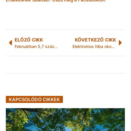
ELŐZŐ CIKK
KÖVETKEZŐ CIKK
Februárban 5,7 százalékkal nőttek a fogyasztói árak
Elektromos hiba okozhatta a busz kiégését
KAPCSOLÓDÓ CIKKEK