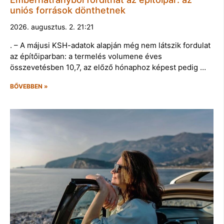
uniós források dönthetnek
2026. augusztus. 2. 21:21
. – A májusi KSH-adatok alapján még nem látszik fordulat
az építőiparban: a termelés volumene éves
összevetésben 10,7, az előző hónaphoz képest pedig …
BŐVEBBEN »