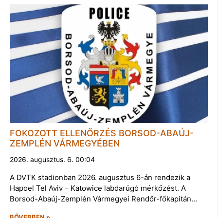
FOKOZOTT ELLENŐRZÉS BORSOD-ABAÚJ-
ZEMPLÉN VÁRMEGYÉBEN
2026. augusztus. 6. 00:04
A DVTK stadionban 2026. augusztus 6-án rendezik a
Hapoel Tel Aviv – Katowice labdarúgó mérkőzést. A
Borsod-Abaúj-Zemplén Vármegyei Rendőr-főkapitán…
BŐVEBBEN »