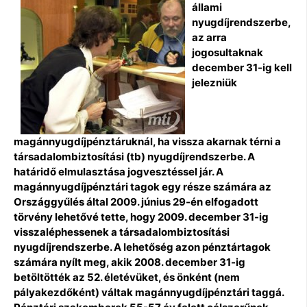
állami
nyugdíjrendszerbe,
az arra
jogosultaknak
december 31-ig kell
jelezniük
magánnyugdíjpénztáruknál, ha vissza akarnak térni a
társadalombiztosítási (tb) nyugdíjrendszerbe. A
határidő elmulasztása jogvesztéssel jár. A
magánnyugdíjpénztári tagok egy része számára az
Országgyűlés által 2009. június 29-én elfogadott
törvény lehetővé tette, hogy 2009. december 31-ig
visszaléphessenek a társadalombiztosítási
nyugdíjrendszerbe. A lehetőség azon pénztártagok
számára nyílt meg, akik 2008. december 31-ig
betöltötték az 52. életévüket, és önként (nem
pályakezdőként) váltak magánnyugdíjpénztári taggá.