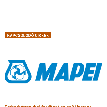
KAPCSOLÓDÓ CIKKEK
Emberhátrányból fordíthat az építőipar: az