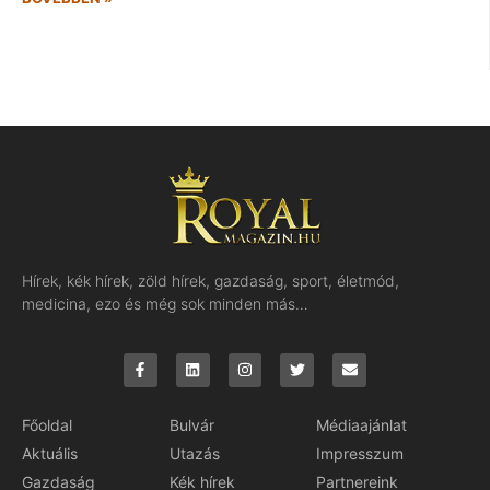
Hírek, kék hírek, zöld hírek, gazdaság, sport, életmód,
medicina, ezo és még sok minden más…
Főoldal
Bulvár
Médiaajánlat
Aktuális
Utazás
Impresszum
Gazdaság
Kék hírek
Partnereink