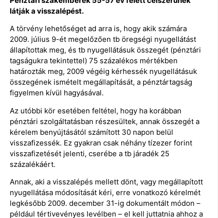
Pénztári szakemberek 55-57 év felett célszerűnek
látják a visszalépést.
A törvény lehetőséget ad arra is, hogy akik számára
2009. július 9-ét megelőzően tb öregségi nyugellátást
állapítottak meg, és tb nyugellátásuk összegét (pénztári
tagságukra tekintettel) 75 százalékos mértékben
határozták meg, 2009 végéig kérhessék nyugellátásuk
összegének ismételt megállapítását, a pénztártagság
figyelmen kívül hagyásával.
Az utóbbi kör esetében feltétel, hogy ha korábban
pénztári szolgáltatásban részesültek, annak összegét a
kérelem benyújtásától számított 30 napon belül
visszafizessék. Ez gyakran csak néhány tízezer forint
visszafizetését jelenti, cserébe a tb járadék 25
százalékáért.
Annak, aki a visszalépés mellett dönt, vagy megállapított
nyugellátása módosítását kéri, erre vonatkozó kérelmét
legkésőbb 2009. december 31-ig dokumentált módon –
például tértivevényes levélben – el kell juttatnia ahhoz a