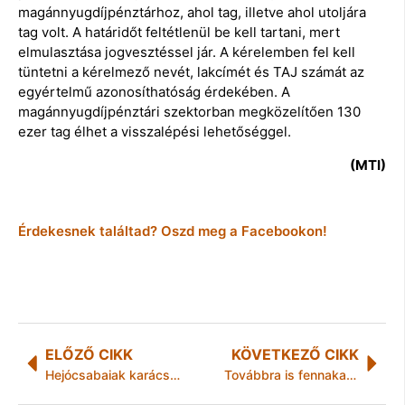
magánnyugdíjpénztárhoz, ahol tag, illetve ahol utoljára
tag volt. A határidőt feltétlenül be kell tartani, mert
elmulasztása jogvesztéssel jár. A kérelemben fel kell
tüntetni a kérelmező nevét, lakcímét és TAJ számát az
egyértelmű azonosíthatóság érdekében. A
magánnyugdíjpénztári szektorban megközelítően 130
ezer tag élhet a visszalépési lehetőséggel.
(MTI)
Érdekesnek találtad? Oszd meg a Facebookon!
ELŐZŐ CIKK
KÖVETKEZŐ CIKK
Hejócsabaiak karácsonya
Továbbra is fennakadások vannak a vasúti közlekedésben