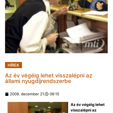
HÍREK
Az év végéig lehet visszalépni az
állami nyugdíjrendszerbe
2009. december 21.
06:15
Az év végéig lehet
visszalépni az