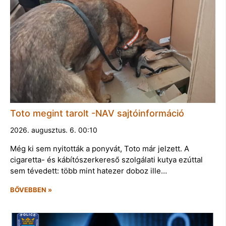
Toto megint tarolt -NAV sajtóinformáció
2026. augusztus. 6. 00:10
Még ki sem nyitották a ponyvát, Toto már jelzett. A
cigaretta- és kábítószerkereső szolgálati kutya ezúttal
sem tévedett: több mint hatezer doboz ille…
BŐVEBBEN »