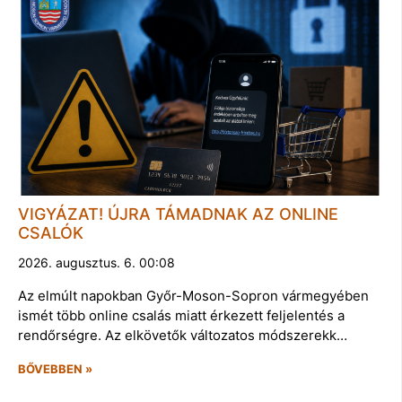
VIGYÁZAT! ÚJRA TÁMADNAK AZ ONLINE
CSALÓK
2026. augusztus. 6. 00:08
Az elmúlt napokban Győr-Moson-Sopron vármegyében
ismét több online csalás miatt érkezett feljelentés a
rendőrségre. Az elkövetők változatos módszerekk…
BŐVEBBEN »