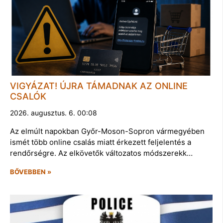
VIGYÁZAT! ÚJRA TÁMADNAK AZ ONLINE
CSALÓK
2026. augusztus. 6. 00:08
Az elmúlt napokban Győr-Moson-Sopron vármegyében
ismét több online csalás miatt érkezett feljelentés a
rendőrségre. Az elkövetők változatos módszerekk…
BŐVEBBEN »