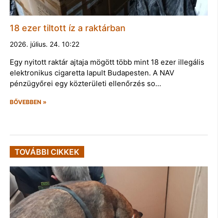
18 ezer tiltott íz a raktárban
2026. július. 24. 10:22
Egy nyitott raktár ajtaja mögött több mint 18 ezer illegális
elektronikus cigaretta lapult Budapesten. A NAV
pénzügyőrei egy közterületi ellenőrzés so…
BŐVEBBEN »
TOVÁBBI CIKKEK