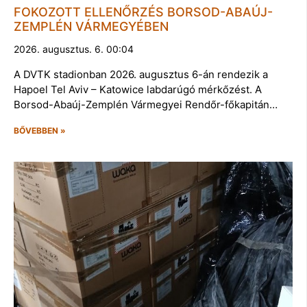
FOKOZOTT ELLENŐRZÉS BORSOD-ABAÚJ-
ZEMPLÉN VÁRMEGYÉBEN
2026. augusztus. 6. 00:04
A DVTK stadionban 2026. augusztus 6-án rendezik a
Hapoel Tel Aviv – Katowice labdarúgó mérkőzést. A
Borsod-Abaúj-Zemplén Vármegyei Rendőr-főkapitán…
BŐVEBBEN »