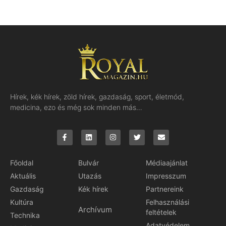
Hírek, kék hírek, zöld hírek, gazdaság, sport, életmód,
medicina, ezo és még sok minden más…
Főoldal
Bulvár
Médiaajánlat
Aktuális
Utazás
Impresszum
Gazdaság
Kék hírek
Partnereink
Kultúra
Felhasználási
Archívum
feltételek
Technika
Adatvédelem