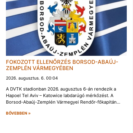
FOKOZOTT ELLENŐRZÉS BORSOD-ABAÚJ-
ZEMPLÉN VÁRMEGYÉBEN
2026. augusztus. 6. 00:04
A DVTK stadionban 2026. augusztus 6-án rendezik a
Hapoel Tel Aviv – Katowice labdarúgó mérkőzést. A
Borsod-Abaúj-Zemplén Vármegyei Rendőr-főkapitán…
BŐVEBBEN »