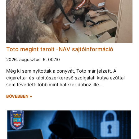
Toto megint tarolt -NAV sajtóinformáció
2026. augusztus. 6. 00:10
Még ki sem nyitották a ponyvát, Toto már jelzett. A
cigaretta- és kábítószerkereső szolgálati kutya ezúttal
sem tévedett: több mint hatezer doboz ille…
BŐVEBBEN »