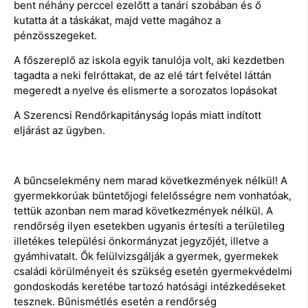
bent néhány perccel ezelőtt a tanári szobában és ő
kutatta át a táskákat, majd vette magához a
pénzösszegeket.
A főszereplő az iskola egyik tanulója volt, aki kezdetben
tagadta a neki felróttakat, de az elé tárt felvétel láttán
megeredt a nyelve és elismerte a sorozatos lopásokat
A Szerencsi Rendőrkapitányság lopás miatt indított
eljárást az ügyben.
A bűncselekmény nem marad következmények nélkül! A
gyermekkorúak büntetőjogi felelősségre nem vonhatóak,
tettük azonban nem marad következmények nélkül. A
rendőrség ilyen esetekben ugyanis értesíti a területileg
illetékes települési önkormányzat jegyzőjét, illetve a
gyámhivatalt. Ők felülvizsgálják a gyermek, gyermekek
családi körülményeit és szükség esetén gyermekvédelmi
gondoskodás keretébe tartozó hatósági intézkedéseket
tesznek. Bűnismétlés esetén a rendőrség