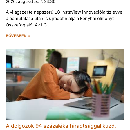
2026. augusztus. 7. 23:36
A világszerte népszerű LG InstaView innovációja tíz évvel
a bemutatása után is újradefiniálja a konyhai élményt
Összefoglaló: Az LG …
BŐVEBBEN »
A dolgozók 94 százaléka fáradtsággal küzd,