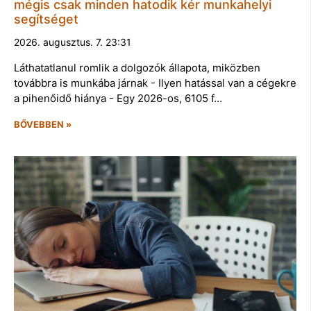
mégis csak minden hatodik kér munkahelyi
segítséget
2026. augusztus. 7. 23:31
Láthatatlanul romlik a dolgozók állapota, miközben
továbbra is munkába járnak - Ilyen hatással van a cégekre
a pihenőidő hiánya - Egy 2026-os, 6105 f…
BŐVEBBEN »