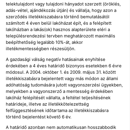
telektulajdont vagy tulajdoni hányadot szerzett (öröklés,
adás-vétel, ajándékozás útján) és vállalja, hogy azon a
szerződés illetékkiszabásra történő bemutatásától
számított 4 éven belül lakóházat épít, és a felépített
lakóházban a lakás(ok) hasznos alapterülete eléri a
településrendezési tervben meghatározott maximális
beépíthetőség legalább 10%-át, akkor
illetékmentességben részesüljön.
A gazdasági válság negatív hatásainak enyhítése
érdekében a 4 éves határidő bizonyos esetekben 6 évre
módosul. A 2004. október 1. és 2009. május 31. között
illetékkiszabásra bejelentett vagy más módon az állami
adóhatóság tudomására jutott vagyonszerzési ügyekben,
melyekben a vagyonszerző a mentesség érdekében
lakóház felépítését vállalta, a feltétel teljesítésének
határideje, illetve az illetékkötelezettség
felfüggesztésének időtartama az illetékkiszabásra
történő bejelentést követő 6 év.
A határidő azonban nem automatikusan hosszabbodik