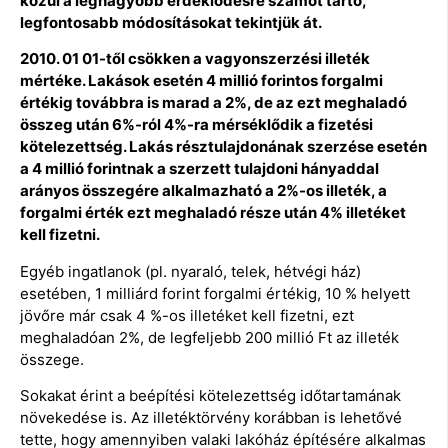
közül a legnagyobb érdeklődésre számot tartó,
legfontosabb módosításokat tekintjük át.
2010. 01 01-től csökken a vagyonszerzési illeték
mértéke. Lakások esetén 4 millió forintos forgalmi
értékig továbbra is marad a 2%, de az ezt meghaladó
összeg után 6%-ról 4%-ra mérséklődik a fizetési
kötelezettség. Lakás résztulajdonának szerzése esetén
a 4 millió forintnak a szerzett tulajdoni hányaddal
arányos összegére alkalmazható a 2%-os illeték, a
forgalmi érték ezt meghaladó része után 4% illetéket
kell fizetni.
Egyéb ingatlanok (pl. nyaraló, telek, hétvégi ház)
esetében, 1 milliárd forint forgalmi értékig, 10 % helyett
jövőre már csak 4 %-os illetéket kell fizetni, ezt
meghaladóan 2%, de legfeljebb 200 millió Ft az illeték
összege.
Sokakat érint a beépítési kötelezettség időtartamának
növekedése is. Az illetéktörvény korábban is lehetővé
tette, hogy amennyiben valaki lakóház építésére alkalmas