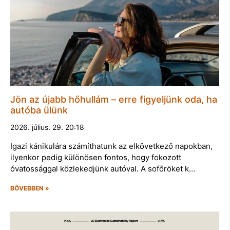
Jön az újabb hőhullám – erre figyeljünk oda, ha
autóba ülünk
2026. július. 29. 20:18
Igazi kánikulára számíthatunk az elkövetkező napokban,
ilyenkor pedig különösen fontos, hogy fokozott
óvatossággal közlekedjünk autóval. A sofőröket k…
BŐVEBBEN »