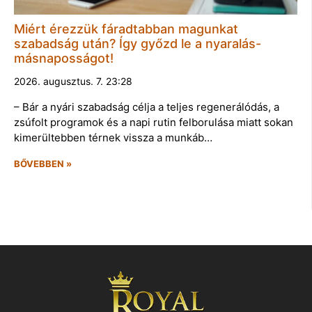
Miért érezzük fáradtabban magunkat
szabadság után? Így győzd le a nyaralás-
másnaposságot!
2026. augusztus. 7. 23:28
– Bár a nyári szabadság célja a teljes regenerálódás, a
zsúfolt programok és a napi rutin felborulása miatt sokan
kimerültebben térnek vissza a munkáb…
BŐVEBBEN »