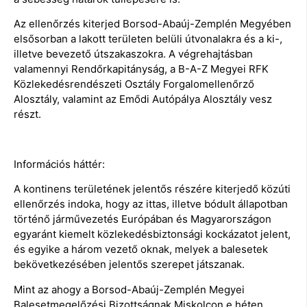
Az ellenőrzés kiterjed Borsod-Abaúj-Zemplén Megyében
elsősorban a lakott területen belüli útvonalakra és a ki-,
illetve bevezető útszakaszokra. A végrehajtásban
valamennyi Rendőrkapitányság, a B-A-Z Megyei RFK
Közlekedésrendészeti Osztály Forgalomellenőrző
Alosztály, valamint az Emődi Autópálya Alosztály vesz
részt.
Információs háttér:
A kontinens területének jelentős részére kiterjedő közúti
ellenőrzés indoka, hogy az ittas, illetve bódult állapotban
történő járművezetés Európában és Magyarországon
egyaránt kiemelt közlekedésbiztonsági kockázatot jelent,
és egyike a három vezető oknak, melyek a balesetek
bekövetkezésében jelentős szerepet játszanak.
Mint az ahogy a Borsod-Abaúj-Zemplén Megyei
Balesetmegelőzési Bizottságnak Miskolcon e héten