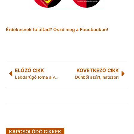
Érdekesnek találtad? Oszd meg a Facebookon!
ELŐZŐ CIKK
KÖVETKEZŐ CIKK
Labdarúgó torna a volt bajtárs emlékére
Dühből szúrt, hatszor!
KAPCSOLÓDÓ CIKKEK