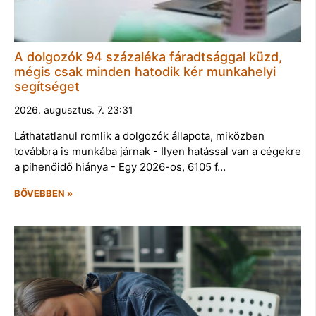
A dolgozók 94 százaléka fáradtsággal küzd,
mégis csak minden hatodik kér munkahelyi
segítséget
2026. augusztus. 7. 23:31
Láthatatlanul romlik a dolgozók állapota, miközben
továbbra is munkába járnak - Ilyen hatással van a cégekre
a pihenőidő hiánya - Egy 2026-os, 6105 f…
BŐVEBBEN »