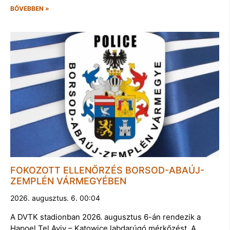
BŐVEBBEN »
FOKOZOTT ELLENŐRZÉS BORSOD-ABAÚJ-
ZEMPLÉN VÁRMEGYÉBEN
2026. augusztus. 6. 00:04
A DVTK stadionban 2026. augusztus 6-án rendezik a
Hapoel Tel Aviv – Katowice labdarúgó mérkőzést. A