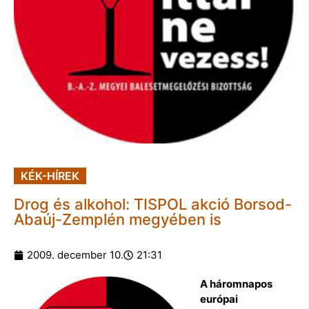
KÉK-HÍREK
Drog és alkohol: TISPOL akció Borsod-
Abaúj-Zemplén megyében is
2009. december 10.
21:31
A háromnapos
európai