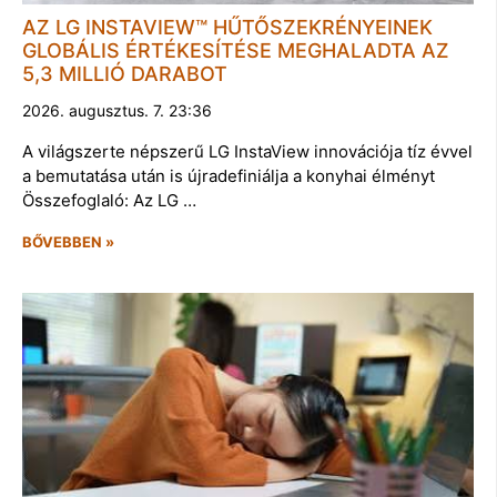
AZ LG INSTAVIEW™ HŰTŐSZEKRÉNYEINEK
GLOBÁLIS ÉRTÉKESÍTÉSE MEGHALADTA AZ
5,3 MILLIÓ DARABOT
2026. augusztus. 7. 23:36
A világszerte népszerű LG InstaView innovációja tíz évvel
a bemutatása után is újradefiniálja a konyhai élményt
Összefoglaló: Az LG …
BŐVEBBEN »