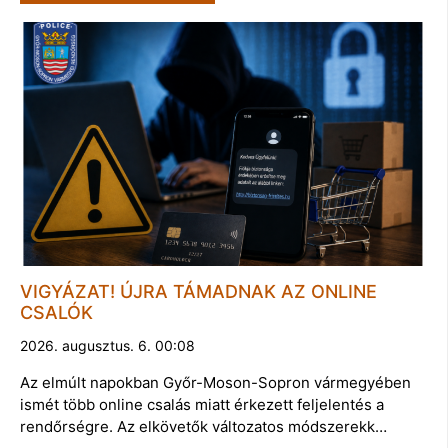
VIGYÁZAT! ÚJRA TÁMADNAK AZ ONLINE
CSALÓK
2026. augusztus. 6. 00:08
Az elmúlt napokban Győr-Moson-Sopron vármegyében
ismét több online csalás miatt érkezett feljelentés a
rendőrségre. Az elkövetők változatos módszerekk…