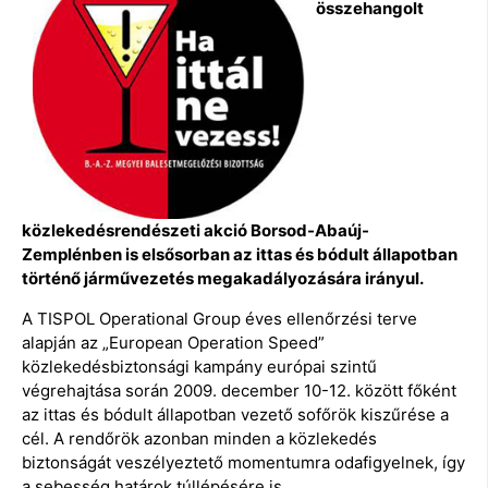
összehangolt
közlekedésrendészeti akció Borsod-Abaúj-
Zemplénben is elsősorban az ittas és bódult állapotban
történő járművezetés megakadályozására irányul.
A TISPOL Operational Group éves ellenőrzési terve
alapján az „European Operation Speed”
közlekedésbiztonsági kampány európai szintű
végrehajtása során 2009. december 10-12. között főként
az ittas és bódult állapotban vezető sofőrök kiszűrése a
cél. A rendőrök azonban minden a közlekedés
biztonságát veszélyeztető momentumra odafigyelnek, így
a sebesség határok túllépésére is.