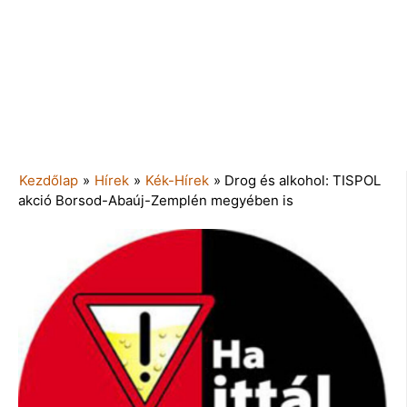
Kezdőlap
»
Hírek
»
Kék-Hírek
»
Drog és alkohol: TISPOL
akció Borsod-Abaúj-Zemplén megyében is