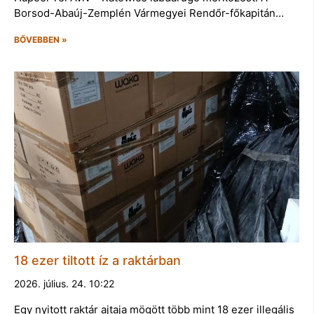
Borsod-Abaúj-Zemplén Vármegyei Rendőr-főkapitán…
BŐVEBBEN »
18 ezer tiltott íz a raktárban
2026. július. 24. 10:22
Egy nyitott raktár ajtaja mögött több mint 18 ezer illegális