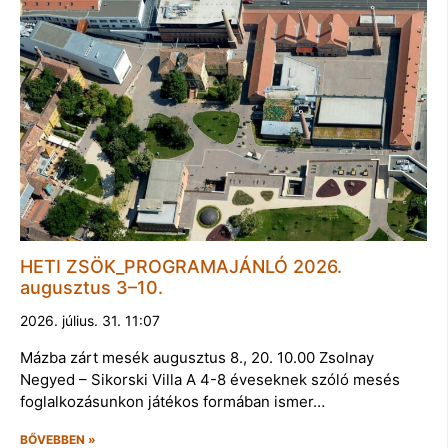
HETI ZSÖK_PROGRAMAJÁNLÓ 2026.
augusztus 3–10.
2026. július. 31. 11:07
Mázba zárt mesék augusztus 8., 20. 10.00 Zsolnay
Negyed – Sikorski Villa A 4-8 éveseknek szóló mesés
foglalkozásunkon játékos formában ismer…
BŐVEBBEN »