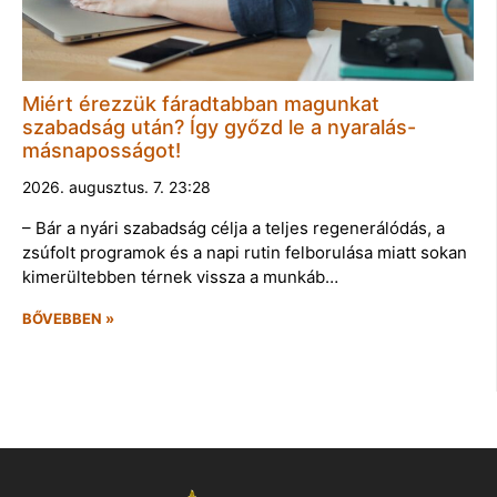
Miért érezzük fáradtabban magunkat
szabadság után? Így győzd le a nyaralás-
másnaposságot!
2026. augusztus. 7. 23:28
– Bár a nyári szabadság célja a teljes regenerálódás, a
zsúfolt programok és a napi rutin felborulása miatt sokan
kimerültebben térnek vissza a munkáb…
BŐVEBBEN »