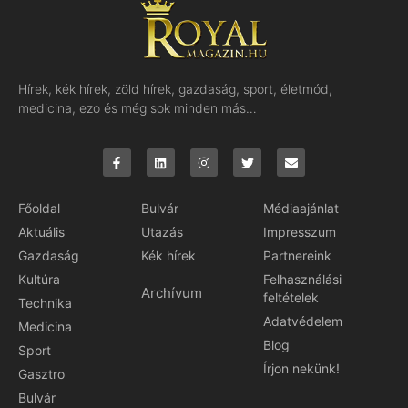
Hírek, kék hírek, zöld hírek, gazdaság, sport, életmód,
medicina, ezo és még sok minden más…
Főoldal
Bulvár
Médiaajánlat
Aktuális
Utazás
Impresszum
Gazdaság
Kék hírek
Partnereink
Kultúra
Felhasználási
Archívum
feltételek
Technika
Adatvédelem
Medicina
Blog
Sport
Írjon nekünk!
Gasztro
Bulvár