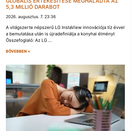
GLOBÁLIS ÉRTÉKESÍTÉSE MEGHALADTA AZ
5,3 MILLIÓ DARABOT
2026. augusztus. 7. 23:36
A világszerte népszerű LG InstaView innovációja tíz évvel
a bemutatása után is újradefiniálja a konyhai élményt
Összefoglaló: Az LG …
BŐVEBBEN »