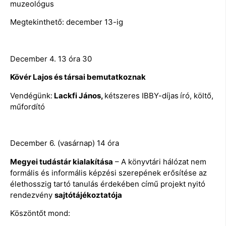
muzeológus
Megtekinthető: december 13-ig
December 4. 13 óra 30
Kövér Lajos és társai bemutatkoznak
Vendégünk:
Lackfi János,
kétszeres IBBY-díjas
író, költő,
műfordító
December 6. (vasárnap) 14 óra
Megyei tudástár kialakítása
– A könyvtári hálózat nem
formális és informális képzési szerepének erősítése az
élethosszig tartó tanulás érdekében című projekt nyitó
rendezvény
sajtótájékoztatója
Köszöntőt mond: