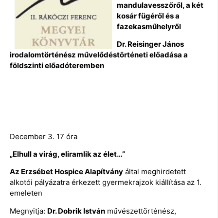
mandulavesszőről, a két
kosár fügéről és a
fazekasműhelyről
Dr. Reisinger János
irodalomtörténész művelődéstörténeti előadása a
földszinti előadóteremben
December 3. 17 óra
„Elhull a virág, eliramlik az élet…”
Az Erzsébet Hospice Alapítvány
által meghirdetett
alkotói pályázatra érkezett gyermekrajzok kiállítása az 1.
emeleten
Megnyitja:
Dr. Dobrik István
művészettörténész,