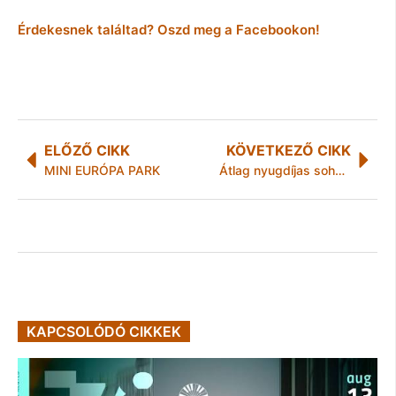
Érdekesnek találtad? Oszd meg a Facebookon!
ELŐZŐ CIKK
KÖVETKEZŐ CIKK
MINI EURÓPA PARK
Átlag nyugdíjas soha nem leszek! – interjú Makrai Pállal
KAPCSOLÓDÓ CIKKEK