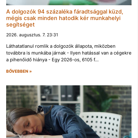
A dolgozók 94 százaléka fáradtsággal küzd,
mégis csak minden hatodik kér munkahelyi
segítséget
2026. augusztus. 7. 23:31
Láthatatlanul romlik a dolgozók állapota, miközben
továbbra is munkába járnak - Ilyen hatással van a cégekre
a pihenőidő hiánya - Egy 2026-os, 6105 f…
BŐVEBBEN »