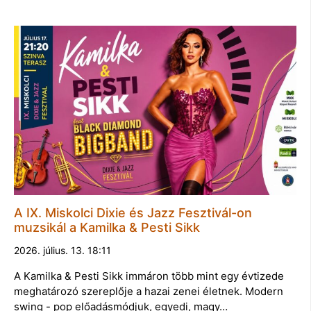
A IX. Miskolci Dixie és Jazz Fesztivál-on
muzsikál a Kamilka & Pesti Sikk
2026. július. 13. 18:11
A Kamilka & Pesti Sikk immáron több mint egy évtizede
meghatározó szereplője a hazai zenei életnek. Modern
swing - pop előadásmódjuk, egyedi, magy…