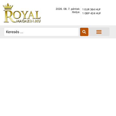
2026. 08. 7. péntek
1 EUR 364 HUF
Ibolya
1 GBP 424 HUF