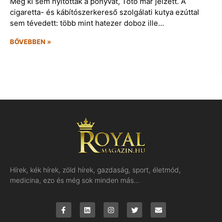
Még ki sem nyitották a ponyvát, Toto már jelzett. A
cigaretta- és kábítószerkereső szolgálati kutya ezúttal
sem tévedett: több mint hatezer doboz ille…
BŐVEBBEN »
Hírek, kék hírek, zöld hírek, gazdaság, sport, életmód,
medicina, ezo és még sok minden más…