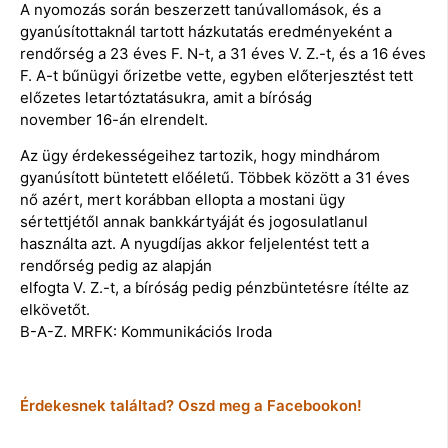
A nyomozás során beszerzett tanúvallomások, és a
gyanúsítottaknál tartott házkutatás eredményeként a
rendőrség a 23 éves F. N-t, a 31 éves V. Z.-t, és a 16 éves
F. A-t bűnügyi őrizetbe vette, egyben előterjesztést tett
előzetes letartóztatásukra, amit a bíróság
november 16-án elrendelt.
Az ügy érdekességeihez tartozik, hogy mindhárom
gyanúsított büntetett előéletű. Többek között a 31 éves
nő azért, mert korábban ellopta a mostani ügy
sértettjétől annak bankkártyáját és jogosulatlanul
használta azt. A nyugdíjas akkor feljelentést tett a
rendőrség pedig az alapján
elfogta V. Z.-t, a bíróság pedig pénzbüntetésre ítélte az
elkövetőt.
B-A-Z. MRFK: Kommunikációs Iroda
Érdekesnek találtad? Oszd meg a Facebookon!