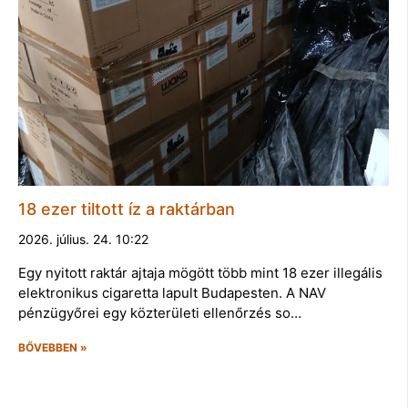
18 ezer tiltott íz a raktárban
2026. július. 24. 10:22
Egy nyitott raktár ajtaja mögött több mint 18 ezer illegális
elektronikus cigaretta lapult Budapesten. A NAV
pénzügyőrei egy közterületi ellenőrzés so…
BŐVEBBEN »