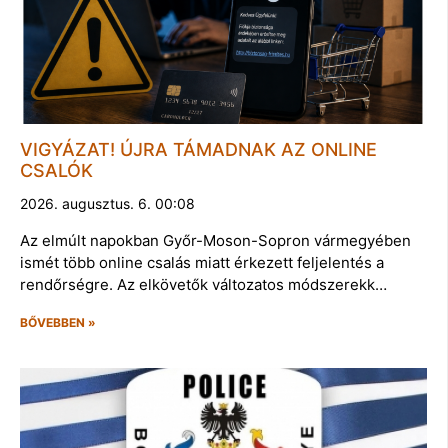
VIGYÁZAT! ÚJRA TÁMADNAK AZ ONLINE
CSALÓK
2026. augusztus. 6. 00:08
Az elmúlt napokban Győr-Moson-Sopron vármegyében
ismét több online csalás miatt érkezett feljelentés a
rendőrségre. Az elkövetők változatos módszerekk…
BŐVEBBEN »