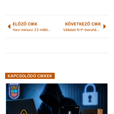
ELŐZŐ CIKK
KÖVETKEZŐ CIKK
Havi minusz 23 millió szentendrei uszodában
Vállalati K+F-beruházások 2008-ban: globális növekedés, az EU vállalatai megelőzik az Egyesült Államokat és Japánt
KAPCSOLÓDÓ CIKKEK