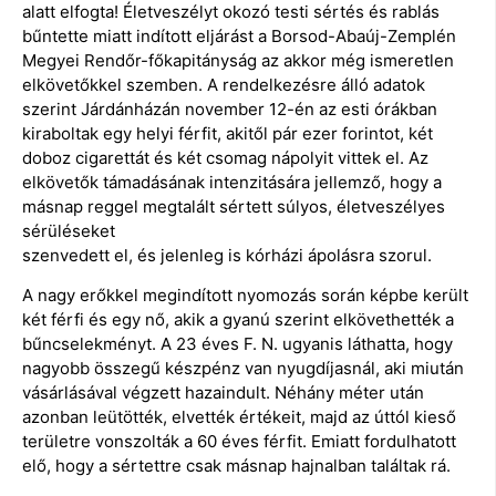
alatt elfogta!
Életveszélyt okozó testi sértés és rablás
bűntette miatt indított eljárást a Borsod-Abaúj-Zemplén
Megyei Rendőr-főkapitányság az akkor még ismeretlen
elkövetőkkel szemben. A rendelkezésre álló adatok
szerint Járdánházán november 12-én az esti órákban
kiraboltak egy helyi férfit, akitől pár ezer forintot, két
doboz cigarettát és két csomag nápolyit vittek el. Az
elkövetők támadásának intenzitására jellemző, hogy a
másnap reggel megtalált sértett súlyos, életveszélyes
sérüléseket
szenvedett el, és jelenleg is kórházi ápolásra szorul.
A nagy erőkkel megindított nyomozás során képbe került
két férfi és egy nő, akik a gyanú szerint elkövethették a
bűncselekményt. A 23 éves F. N. ugyanis láthatta, hogy
nagyobb összegű készpénz van nyugdíjasnál, aki miután
vásárlásával végzett hazaindult. Néhány méter után
azonban leütötték, elvették értékeit, majd az úttól kieső
területre vonszolták a 60 éves férfit. Emiatt fordulhatott
elő, hogy a sértettre csak másnap hajnalban találtak rá.