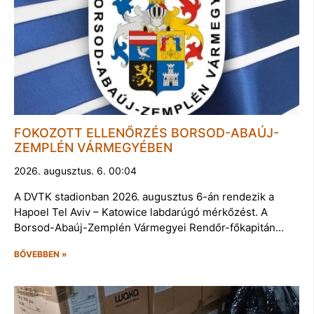
FOKOZOTT ELLENŐRZÉS BORSOD-ABAÚJ-
ZEMPLÉN VÁRMEGYÉBEN
2026. augusztus. 6. 00:04
A DVTK stadionban 2026. augusztus 6-án rendezik a
Hapoel Tel Aviv – Katowice labdarúgó mérkőzést. A
Borsod-Abaúj-Zemplén Vármegyei Rendőr-főkapitán…
BŐVEBBEN »