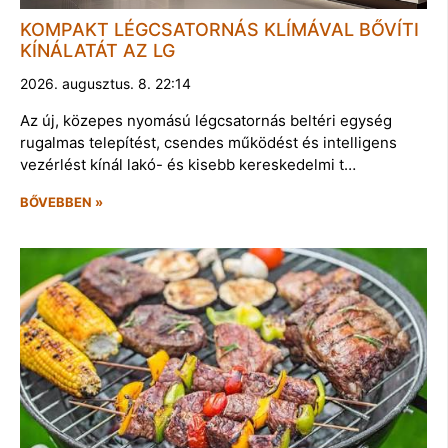
KOMPAKT LÉGCSATORNÁS KLÍMÁVAL BŐVÍTI
KÍNÁLATÁT AZ LG
2026. augusztus. 8. 22:14
Az új, közepes nyomású légcsatornás beltéri egység
rugalmas telepítést, csendes működést és intelligens
vezérlést kínál lakó- és kisebb kereskedelmi t…
BŐVEBBEN »