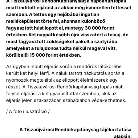
A Tiszaújvárosi Rendőrkapitányság a napokban lopás
miatt indított eljárást az akkor még ismeretlen tettessel
szemben. A tettes egy hejőbábai ingatlan
melléképületét törte fel, ahonnan különböző
fagyasztott húst lopott el, mintegy 30 000 forint
értékben. Két nappal később újra visszatért a tolvaj, de
most fagyasztott zöldségeket pakolt a szatyrába,
amelyeket a tulajdonos tudta nélkül magával vitt,
körülbelül 15 000 forint értékben.
Az ügyben indult eljárás során a rendőrök látókörébe
került két helyi férfi. A náluk tartott házkutatás során a
nyomozók megtalálták az ellopott élelmiszerek egy
részét. A Tiszaújvárosi Rendőrkapitányság lopás miatt
folytat eljárást a két gyanúsítottal szemben, akik az
eljárás jelen szakaszában szabadlábon védekezhetnek.
/ A fotó illusztráció /
A Tiszaújvárosi Rendőrkapitányság tájékoztatása
alapján: