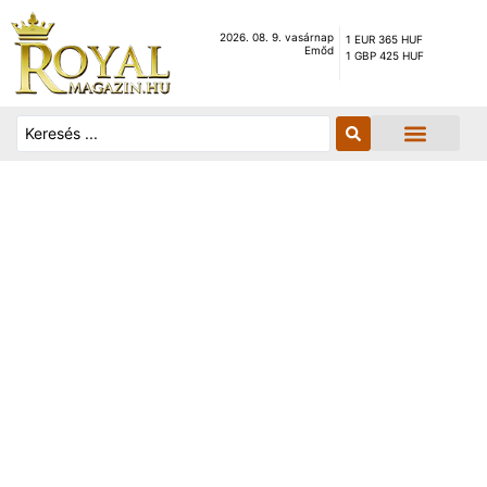
2026. 08. 9. vasárnap
1 EUR 365 HUF
Emőd
1 GBP 425 HUF