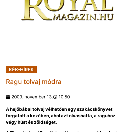
KÉK-HÍREK
Ragu tolvaj módra
2009. november 13.
10:50
A hejőbábai tolvaj vélhetően egy szakácskönyvet
forgatott a kezében, ahol azt olvashatta, a raguhoz
végy húst és zöldséget.