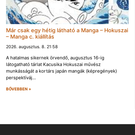
Már csak egy hétig látható a Manga – Hokuszai
– Manga c. kiállítás
2026. augusztus. 8. 21:58
A hatalmas sikernek örvendő, augusztus 16-ig
látogatható tárlat Kacusika Hokuszai művész
munkásságát a kortárs japán mangák (képregények)
perspektíváj…
BŐVEBBEN »