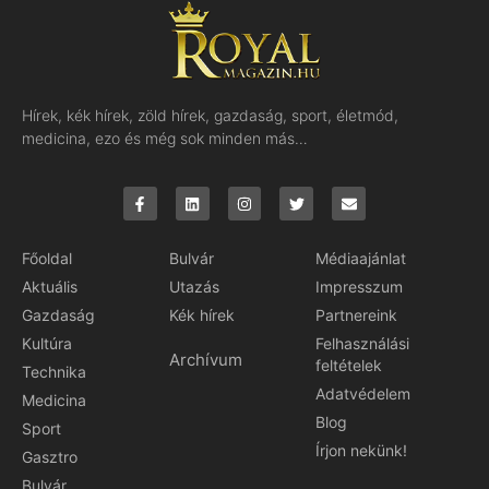
Hírek, kék hírek, zöld hírek, gazdaság, sport, életmód,
medicina, ezo és még sok minden más…
Főoldal
Bulvár
Médiaajánlat
Aktuális
Utazás
Impresszum
Gazdaság
Kék hírek
Partnereink
Kultúra
Felhasználási
Archívum
feltételek
Technika
Adatvédelem
Medicina
Blog
Sport
Írjon nekünk!
Gasztro
Bulvár