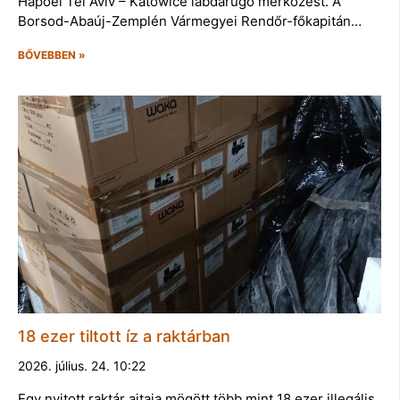
Hapoel Tel Aviv – Katowice labdarúgó mérkőzést. A
Borsod-Abaúj-Zemplén Vármegyei Rendőr-főkapitán…
BŐVEBBEN »
18 ezer tiltott íz a raktárban
2026. július. 24. 10:22
Egy nyitott raktár ajtaja mögött több mint 18 ezer illegális