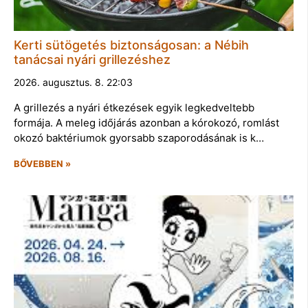
Kerti sütögetés biztonságosan: a Nébih
tanácsai nyári grillezéshez
2026. augusztus. 8. 22:03
A grillezés a nyári étkezések egyik legkedveltebb
formája. A meleg időjárás azonban a kórokozó, romlást
okozó baktériumok gyorsabb szaporodásának is k…
BŐVEBBEN »