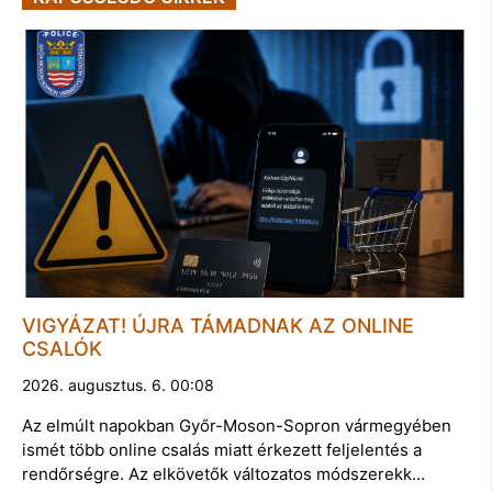
VIGYÁZAT! ÚJRA TÁMADNAK AZ ONLINE
CSALÓK
2026. augusztus. 6. 00:08
Az elmúlt napokban Győr-Moson-Sopron vármegyében
ismét több online csalás miatt érkezett feljelentés a
rendőrségre. Az elkövetők változatos módszerekk…