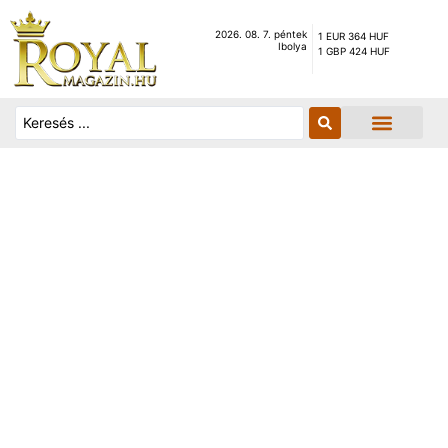
2026. 08. 7. péntek
1 EUR 364 HUF
Ibolya
1 GBP 424 HUF