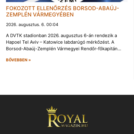
FOKOZOTT ELLENŐRZÉS BORSOD-ABAÚJ-
ZEMPLÉN VÁRMEGYÉBEN
2026. augusztus. 6. 00:04
A DVTK stadionban 2026. augusztus 6-án rendezik a
Hapoel Tel Aviv – Katowice labdarúgó mérkőzést. A
Borsod-Abaúj-Zemplén Vármegyei Rendőr-főkapitán…
BŐVEBBEN »