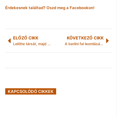
Érdekesnek találtad? Oszd meg a Facebookon!
ELŐZŐ CIKK
KÖVETKEZŐ CIKK
Lelőtte társát, majd öngyilkos lett egy börtönőr Székesfehérváron
A berlini fal leomlásának megünneplése alkalmából az EU felidézi az események dominóhatás-szerű láncolatát
KAPCSOLÓDÓ CIKKEK