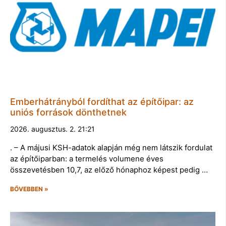
Emberhátrányból fordíthat az építőipar: az
uniós források dönthetnek
2026. augusztus. 2. 21:21
. – A májusi KSH-adatok alapján még nem látszik fordulat
az építőiparban: a termelés volumene éves
összevetésben 10,7, az előző hónaphoz képest pedig …
BŐVEBBEN »