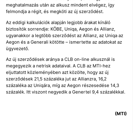
meghatalmazás után az alkusz mindent elvégez, így
felmondja a régit, és megköti az új szerződést.
Az eddigi kalkulációk alapján legjobb árakat kínáló
biztosítók sorrendje: KÖBE, Uniqa, Aegon és Allianz,
ugyanakkor a legtöbb szerződést az Allianz, az Uniqa az
Aegon és a Generali kötötte – ismertette az adatokat az
ügyvezető.
Az új szerződések aránya a CLB on-line alkusznál is
megegyezik a netrisk adataival. A CLB az MTI-hez
eljuttatott közleményében azt közölte, hogy az új
szerződések 21,5 százaléka jut az Allianzra, 16,2
százaléka az Uniqára, míg az Aegon részesedése 14,3
százalék. Itt viszont negyedik a Genertel 9,4 százalékkal.
(MTI)