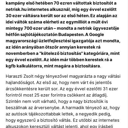
kampány első hetében 70 ezren váltottak biztosítót a
netrisk.hu internetes alkusznál, míg egy évvel ezelőtt
30 ezer váltásra került sor az első héten. Ez alapján az
idei váltók száma elérheti az egymilliót a múlt évi
mintegy 700 ezer után – mondta a netrisk ügyvezetője
hétfőn sajtótájékoztatón Budapesten.
A Google
magyarországi üzletfejlesztési igazgatója azt mondta,
az idén arányában ötször annyian kerestek rá
novemberben a "kötelező biztosítás" kategóriára, mint
egy évvel ezelőtt. Az idén már többen kerestek rá a
kgfb kalkulátorra, mint magára a biztosításra
.
Haraszti Zsolt négy tényezővel magyarázta a nagy váltási
hajlandóságot. Az első az, hogy nem várt és jelentős
árcsökkentésre került sor. Az egy évvel ezelőtti 31 ezer
forintról most 25 ezer forintra csökkent az átlagdíj.
Szintén nem volt várható, hogy a nagy biztosítók is
beszállnak az árversenybe. A harmadik tényező az, hogy
az autósok tájékozottabbak lettek, a negyedik pedig,
hogy egyszerű a biztosító váltás. Ez utóbbi az internetes
alkuszokon keresztüli váltást jelenti, ahol egy írásbeli