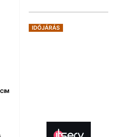
IDŐJÁRÁS
LCIM
ő