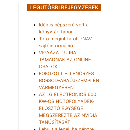
LEGUTÓBBI BEJEGYZÉSEK
Idén is népszerű volt a
könyvtári tábor
Toto megint tarolt -NAV
sajtóinformáció
VIGYÁZAT! ÚJRA
TÁMADNAK AZ ONLINE
CSALÓK
FOKOZOTT ELLENŐRZÉS
BORSOD-ABAÚJ-ZEMPLÉN
VÁRMEGYÉBEN
AZ LG ELECTRONICS 600
KW-OS HŰTŐFOLYADÉK-
ELOSZTÓ EGYSÉGE
MEGSZEREZTE AZ NVIDIA
TANÚSÍTÁSÁT
Lehullt a lepel: ha pénzre