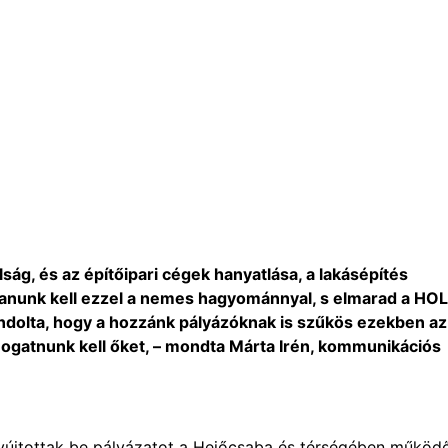
ság, és az építőipari cégek hanyatlása, a lakásépítés
ítanunk kell ezzel a nemes hagyománnyal, s elmarad a HO
ndolta, hogy a hozzánk pályázóknak is szűkös ezekben az
ogatnunk kell őket, – mondta Márta Irén, kommunikációs
nyújtottak be pályázatot a Hejőcsaba és térségében működ