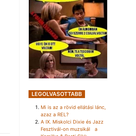
LEGOLVASOTTABB
Mi is az a rövid ellátási lánc,
azaz a REL?
A IX. Miskolci Dixie és Jazz
Fesztivál-on muzsikál a