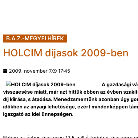
B.A.Z.-MEGYEI HÍREK
HOLCIM díjasok 2009-ben
2009. november 7.
17:45
A gazdasági vál
visszaesése miatt, már azt hittük ebben az évben szak
díj kiírása, s átadása. Menedzsmentünk azonban úgy go
időkben az anyagi lehetősége, ezért mindenképpen tám
igazgató az idei ünnepségen.
Ebben az évben összesen 12,5 millió forintnyi összegre 