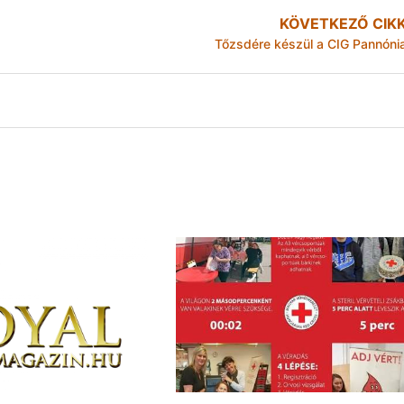
KÖVETKEZŐ CIK
Tőzsdére készül a CIG Pannóni