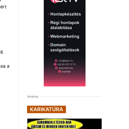
yért
16
ása a
Hirdetés
KARIKATÚRA