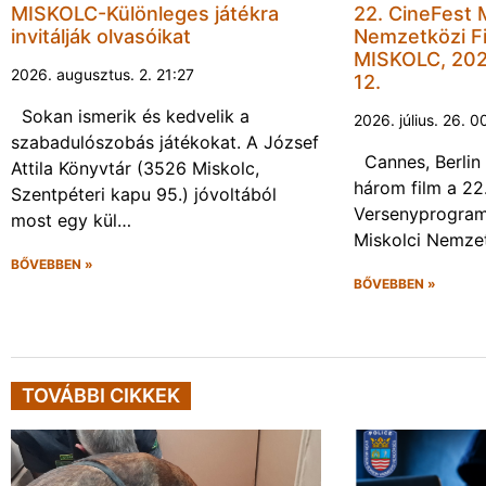
MISKOLC-Különleges játékra
22. CineFest 
invitálják olvasóikat
Nemzetközi Fi
MISKOLC, 202
2026. augusztus. 2. 21:27
12.
Sokan ismerik és kedvelik a
2026. július. 26. 0
szabadulószobás játékokat. A József
Cannes, Berlin 
Attila Könyvtár (3526 Miskolc,
három film a 22
Szentpéteri kapu 95.) jóvoltából
Versenyprogram
most egy kül…
Miskolci Nemzet
BŐVEBBEN »
BŐVEBBEN »
TOVÁBBI CIKKEK