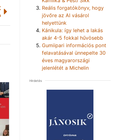
Kamilka & Pesti Sikk
Reális forgatókönyv, hogy
K
jövőre az AI vásárol
a
helyettünk
Kánikula: így lehet a lakás
akár 4-5 fokkal hűvösebb
Gumiipari információs pont
felavatásával ünnepelte 30
éves magyarországi
jelenlétét a Michelin
Hirdetés