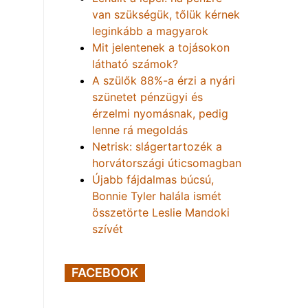
van szükségük, tőlük kérnek
leginkább a magyarok
Mit jelentenek a tojásokon
látható számok?
A szülők 88%-a érzi a nyári
szünetet pénzügyi és
érzelmi nyomásnak, pedig
lenne rá megoldás
Netrisk: slágertartozék a
horvátországi úticsomagban
Újabb fájdalmas búcsú,
Bonnie Tyler halála ismét
összetörte Leslie Mandoki
szívét
FACEBOOK