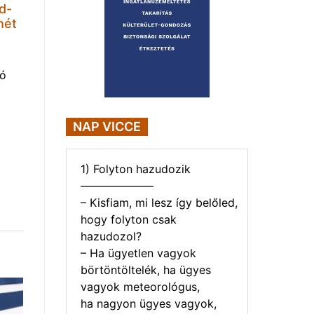
d-
hét
tó
NAP VICCE
1) Folyton hazudozik
——————–
– Kisfiam, mi lesz így belőled,
hogy folyton csak
hazudozol?
– Ha ügyetlen vagyok
börtöntöltelék, ha ügyes
vagyok meteorológus,
ha nagyon ügyes vagyok,