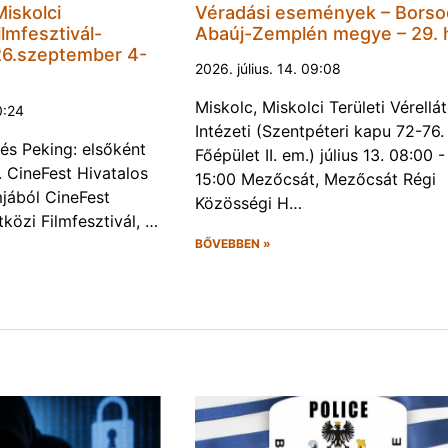
Miskolci
Véradási események – Borso
lmfesztivál-
Abaúj-Zemplén megye – 29. 
6.szeptember 4-
2026. július. 14. 09:08
Miskolc, Miskolci Területi Vérellá
0:24
Intézeti (Szentpéteri kapu 72-76.
és Peking: elsőként
Főépület II. em.) július 13. 08:00 -
. CineFest Hivatalos
15:00 Mezőcsát, Mezőcsát Régi
jából CineFest
Közösségi H…
közi Filmfesztivál, …
BŐVEBBEN »