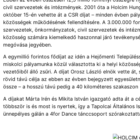
civil szervezetek és intézmények. 2001 óta a Holcim Hungá
október 15-én vehette át a CSR díjat – minden évben pályá
közösségek működésének fellendítésére. A 3.000.000 for
szervezetek, önkormányzatok, civil szervezetek és intéz
közösség számára kiemelkedő haszonnal járó tevékenység
megóvása jegyében.
A egymillió forintos fődíjat az idén a Hejőmenti Települ
miskolci pályamunka közül választotta ki a helyi közösség
vezetőiből álló zsűri. A díjat Orosz László elnök vette át
rövid távú célja az ebben az évben bejegyzett egyesületne
össze – a hosszú távú pedig a 40 kilométeres szakaszon
A díjakat Márta Irén és Mikita István igazgató adta át a 
többször is és most is nyertek, így a Tapolcai Általános 
ünnepélyes gálán a 4for Dance tánccsoport szórakoztatta 