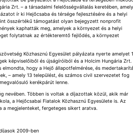
ria Zrt. – a társadalmi felelősségvállalás keretében, amel
zatot ír ki Hejőcsaba és térsége fejlesztésére és a helyi
int összértékű támogatást olyan bejegyzett nonprofit
mények kaphatták meg, amelyek a környezet és a helyi
et folytatnak az értékteremtő fejlődés, a környezet
ésszövetség Közhasznú Egyesület pályázata nyerte amelyet 
ek képviselőiből és újságíróiból és a Holcim Hungária Zrt.
, s elmondta, hogy a Hejő állapotfelmérése, és medertakarít
k, – amely 13 települést, és számos civil szervezetet fog
 megvalósuló kerékpárút lenne.
cég nevében. Többen is voltak a díjazottak közül, akik már
Iskola, a Hejőcsabai Fiatalok Közhasznú Egyesülete is. Az
a megjelenteket, fergeteges sikert aratva.