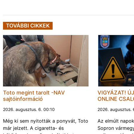
TOVÁBBI CIKKEK
Toto megint tarolt -NAV
VIGYÁZAT! Ú
sajtóinformáció
ONLINE CSA
2026. augusztus. 6. 00:10
2026. augusztus. 
Még ki sem nyitották a ponyvát, Toto
Az elmúlt napo
már jelzett. A cigaretta- és
Sopron vármegy