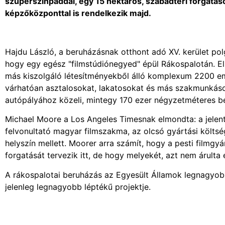
szuperszínpaddal, egy 15 hektáros, szabadtéri forgatások
képzőközponttal is rendelkezik majd.
Hajdu László, a beruházásnak otthont adó XV. kerület po
hogy egy egész "filmstúdiónegyed" épül Rákospalotán. Elmo
más kiszolgáló létesítményekből álló komplexum 2200 emb
várhatóan asztalosokat, lakatosokat és más szakmunkáso
autópályához közeli, mintegy 170 ezer négyzetméteres bel
Michael Moore a Los Angeles Timesnak elmondta: a jelen
felvonultató magyar filmszakma, az olcsó gyártási költsé
helyszín mellett. Moorer arra számít, hogy a pesti filmg
forgatását tervezik itt, de hogy melyekét, azt nem árulta e
A rákospalotai beruházás az Egyesült Államok legnagyob
jelenleg legnagyobb léptékű projektje.