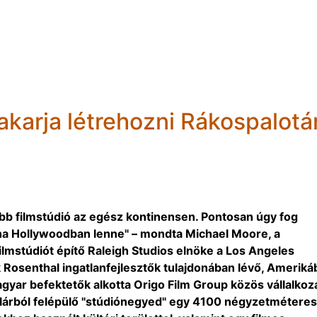
 akarja létrehozni Rákospalotá
jobb filmstúdió az egész kontinensen. Pontosan úgy fog
a Hollywoodban lenne" – mondta Michael Moore, a
ilmstúdiót építő Raleigh Studios elnöke a Los Angeles
Rosenthal ingatlanfejlesztők tulajdonában lévő, Ameriká
gyar befektetők alkotta Origo Film Group közös vállalkoz
dollárból felépülő "stúdiónegyed" egy 4100 négyzetméteres