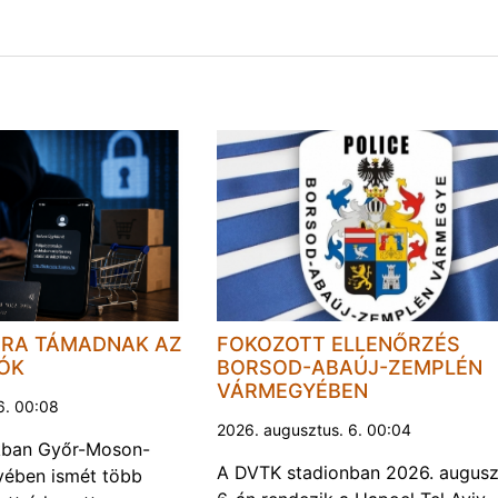
JRA TÁMADNAK AZ
FOKOZOTT ELLENŐRZÉS
LÓK
BORSOD-ABAÚJ-ZEMPLÉN
VÁRMEGYÉBEN
6. 00:08
2026. augusztus. 6. 00:04
kban Győr-Moson-
A DVTK stadionban 2026. augusz
ében ismét több