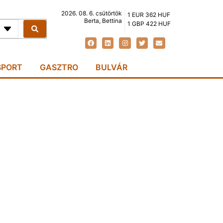
2026. 08. 6. csütörtök
1 EUR 362 HUF
Berta, Bettina
1 GBP 422 HUF
SPORT
GASZTRO
BULVÁR