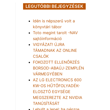
LEGUTÓBBI BEJEGYZÉSEK
Idén is népszerű volt a
könyvtári tábor
Toto megint tarolt -NAV
sajtóinformáció
VIGYÁZAT! ÚJRA
TÁMADNAK AZ ONLINE
CSALÓK
FOKOZOTT ELLENŐRZÉS
BORSOD-ABAÚJ-ZEMPLÉN
VÁRMEGYÉBEN
AZ LG ELECTRONICS 600
KW-OS HŰTŐFOLYADÉK-
ELOSZTÓ EGYSÉGE
MEGSZEREZTE AZ NVIDIA
TANÚSÍTÁSÁT
Lehullt a lepel: ha pénzre