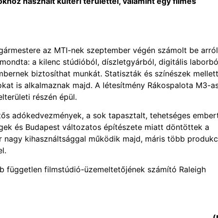
hoz használt kültéri területtel, valamint egy filmes
lgármestere az MTI-nek szeptember végén számolt be arról
ndta: a kilenc stúdióból, díszletgyárból, digitális laborbó
ernek biztosíthat munkát. Statiszták és színészek mellet
kat is alkalmaznak majd. A létesítmény Rákospalota M3-a
területi részén épül.
tős adókedvezmények, a sok tapasztalt, tehetséges ember
gek és Budapest változatos építészete miatt döntöttek a
yár nagy kihasználtsággal működik majd, máris több produkc
l.
b független filmstúdió-üzemeltetőjének számító Raleigh