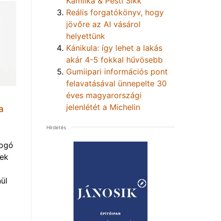
Kamilka & Pesti Sikk
Reális forgatókönyv, hogy
jövőre az AI vásárol
helyettünk
Kánikula: így lehet a lakás
akár 4-5 fokkal hűvösebb
Gumiipari információs pont
felavatásával ünnepelte 30
éves magyarországi
jelenlétét a Michelin
a
Hirdetés
yogó
vek
ül