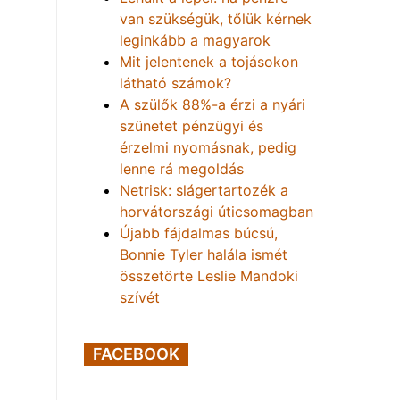
van szükségük, tőlük kérnek
leginkább a magyarok
Mit jelentenek a tojásokon
látható számok?
A szülők 88%-a érzi a nyári
szünetet pénzügyi és
érzelmi nyomásnak, pedig
lenne rá megoldás
Netrisk: slágertartozék a
horvátországi úticsomagban
Újabb fájdalmas búcsú,
Bonnie Tyler halála ismét
összetörte Leslie Mandoki
szívét
FACEBOOK