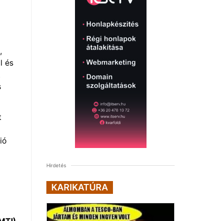
,
l és
t
s
t
ió
Hirdetés
KARIKATÚRA