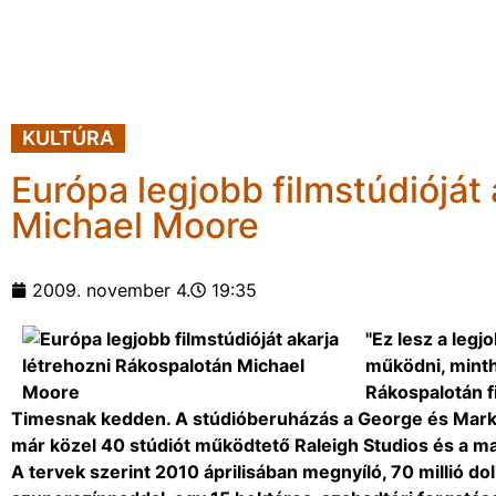
KULTÚRA
Európa legjobb filmstúdióját
Michael Moore
2009. november 4.
19:35
"Ez lesz a leg
működni, minth
Rákospalotán f
Timesnak kedden. A stúdióberuházás a George és Mark 
már közel 40 stúdiót működtető Raleigh Studios és a ma
A tervek szerint 2010 áprilisában megnyíló, 70 millió 