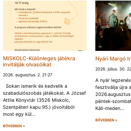
MISKOLC-Különleges játékra
Nyári Margó Ir
invitálják olvasóikat
2026. július. 30. 2
2026. augusztus. 2. 21:27
A nyár legzenés
Sokan ismerik és kedvelik a
fesztiválja újr
szabadulószobás játékokat. A József
2026.augusztus 
Attila Könyvtár (3526 Miskolc,
péntek-szombat 
Szentpéteri kapu 95.) jóvoltából
Káli-meden…
most egy kül…
BŐVEBBEN »
BŐVEBBEN »