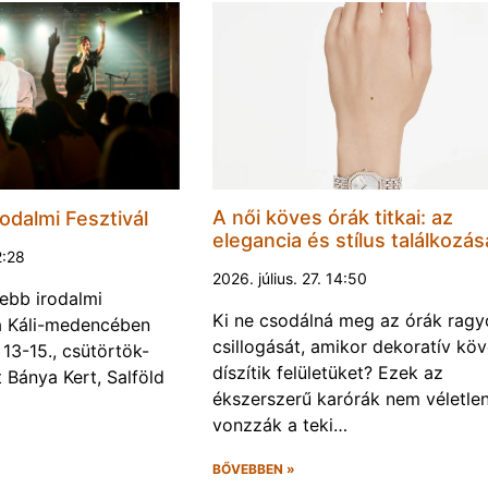
A női köves órák titkai: az
odalmi Fesztivál
elegancia és stílus találkozás
2:28
2026. július. 27. 14:50
ebb irodalmi
Ki ne csodálná meg az órák rag
a a Káli-medencében
csillogását, amikor dekoratív kö
13-15., csütörtök-
díszítik felületüket? Ezek az
Bánya Kert, Salföld
ékszerszerű karórák nem véletlen
vonzzák a teki…
BŐVEBBEN »