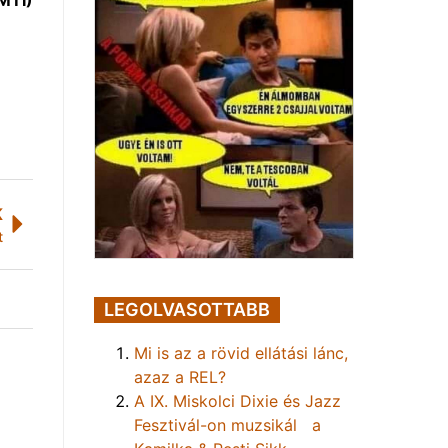
MTI)
K
t
LEGOLVASOTTABB
Mi is az a rövid ellátási lánc,
azaz a REL?
A IX. Miskolci Dixie és Jazz
Fesztivál-on muzsikál a