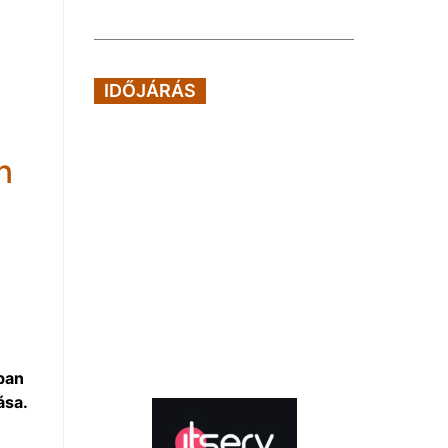
IDŐJÁRÁS
n
ban
ása.