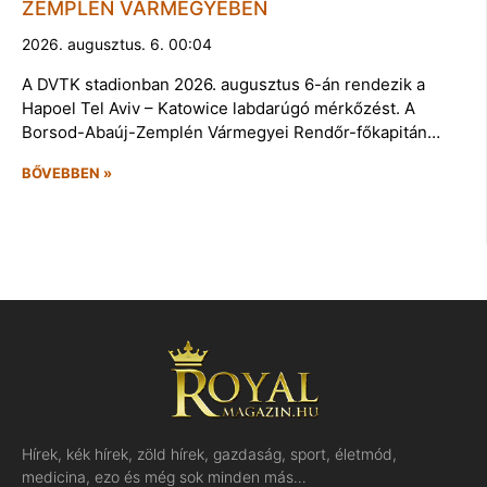
ZEMPLÉN VÁRMEGYÉBEN
2026. augusztus. 6. 00:04
A DVTK stadionban 2026. augusztus 6-án rendezik a
Hapoel Tel Aviv – Katowice labdarúgó mérkőzést. A
Borsod-Abaúj-Zemplén Vármegyei Rendőr-főkapitán…
BŐVEBBEN »
Hírek, kék hírek, zöld hírek, gazdaság, sport, életmód,
medicina, ezo és még sok minden más…