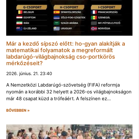
Már a kezdő sípszó előtt: ho-gyan alakítják a
matematikai folyamatok a megreformált
labdarúgó-világbajnokság cso-portkörös
mérkőzéseit?
2026. június. 21. 23:40
A Nemzetközi Labdarúgó-szövetség (FIFA) reformja
nyomán a korábbi 32 helyett a 2026-os világbajnokságon
már 48 csapat küzd a trófeáért. A felszínen ez…
BŐVEBBEN »