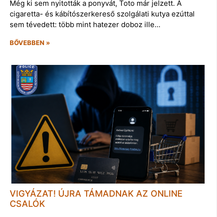
Még ki sem nyitották a ponyvát, Toto már jelzett. A
cigaretta- és kábítószerkereső szolgálati kutya ezúttal
sem tévedett: több mint hatezer doboz ille…
BŐVEBBEN »
VIGYÁZAT! ÚJRA TÁMADNAK AZ ONLINE
CSALÓK