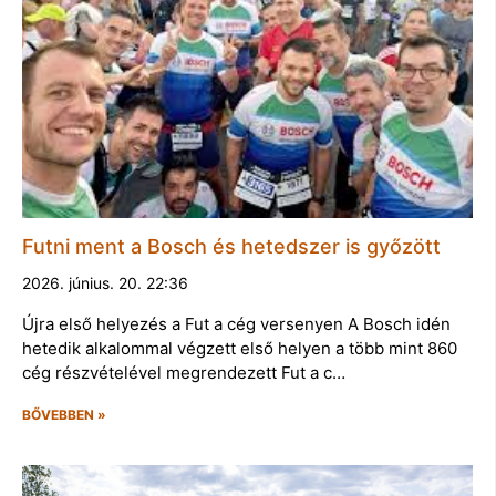
Futni ment a Bosch és hetedszer is győzött
2026. június. 20. 22:36
Újra első helyezés a Fut a cég versenyen A Bosch idén
hetedik alkalommal végzett első helyen a több mint 860
cég részvételével megrendezett Fut a c…
BŐVEBBEN »