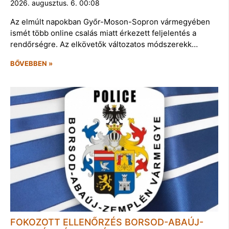
2026. augusztus. 6. 00:08
Az elmúlt napokban Győr-Moson-Sopron vármegyében
ismét több online csalás miatt érkezett feljelentés a
rendőrségre. Az elkövetők változatos módszerekk…
BŐVEBBEN »
FOKOZOTT ELLENŐRZÉS BORSOD-ABAÚJ-