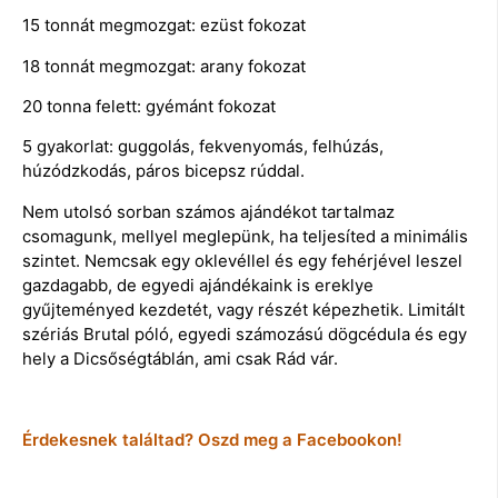
15 tonnát megmozgat: ezüst fokozat
18 tonnát megmozgat: arany fokozat
20 tonna felett: gyémánt fokozat
5 gyakorlat: guggolás, fekvenyomás, felhúzás,
húzódzkodás, páros bicepsz rúddal.
Nem utolsó sorban számos ajándékot tartalmaz
csomagunk, mellyel meglepünk, ha teljesíted a minimális
szintet. Nemcsak egy oklevéllel és egy fehérjével leszel
gazdagabb, de egyedi ajándékaink is ereklye
gyűjteményed kezdetét, vagy részét képezhetik. Limitált
szériás Brutal póló, egyedi számozású dögcédula és egy
hely a Dicsőségtáblán, ami csak Rád vár.
Érdekesnek találtad? Oszd meg a Facebookon!