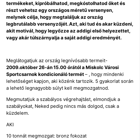
termékeket, kipróbálhatod, megkóstolhatod őket és
részt vehetsz egy országos méretű versenyen,
melynek célja, hogy megtaláljuk az ország
legbrutálabb versenyzőjét. Azt, aki tud és akar küzdeni,
akit motivál, hogy legyőzze az addigi első helyezettet,
vagy akár túlszárnyalja a saját addigi eredményét.
Meglátogatjuk az ország legnívósabb termeit-
2009.október 26-án 15.00
órától a Miskolc Városi
Sportcsarnok kondicionáló termét
– , hogy mindenki
lehetőséget kapjon, aki közénk tartozik. 5 gyakorlat során
a lehető legnagyobb súlyt kell megmozgatnod.
Megmutatjuk a szabályos végrehajtást, elmondjuk a
szabályokat, Neked pedig nincs más dolgod, csak a
küzdelem.
AKI
10 tonnát megmozgat: bronz fokozat