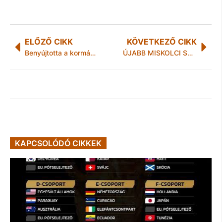
ELŐZŐ CIKK
KÖVETKEZŐ CIKK
Benyújtotta a kormány a korrupcióellenes törvénycsomagot
ÚJABB MISKOLCI SPORTCSILLAGOKAT AVATNAK
KAPCSOLÓDÓ CIKKEK