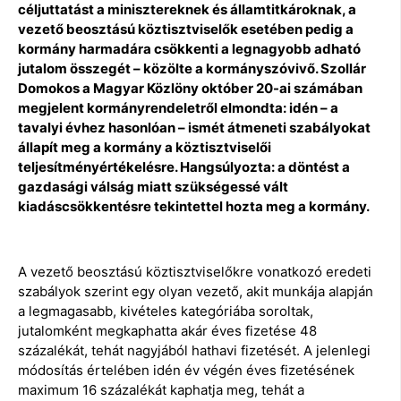
céljuttatást a minisztereknek és államtitkároknak, a
vezető beosztású köztisztviselők esetében pedig a
kormány harmadára csökkenti a legnagyobb adható
jutalom összegét – közölte a kormányszóvivő. Szollár
Domokos a Magyar Közlöny október 20-ai számában
megjelent kormányrendeletről elmondta: idén – a
tavalyi évhez hasonlóan – ismét átmeneti szabályokat
állapít meg a kormány a köztisztviselői
teljesítményértékelésre. Hangsúlyozta: a döntést a
gazdasági válság miatt szükségessé vált
kiadáscsökkentésre tekintettel hozta meg a kormány.
A vezető beosztású köztisztviselőkre vonatkozó eredeti
szabályok szerint egy olyan vezető, akit munkája alapján
a legmagasabb, kivételes kategóriába soroltak,
jutalomként megkaphatta akár éves fizetése 48
százalékát, tehát nagyjából hathavi fizetését. A jelenlegi
módosítás értelében idén év végén éves fizetésének
maximum 16 százalékát kaphatja meg, tehát a