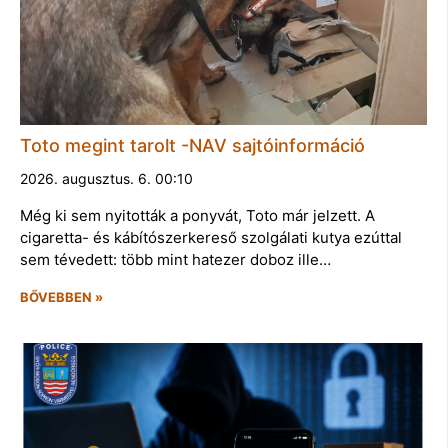
Toto megint tarolt -NAV sajtóinformáció
2026. augusztus. 6. 00:10
Még ki sem nyitották a ponyvát, Toto már jelzett. A
cigaretta- és kábítószerkereső szolgálati kutya ezúttal
sem tévedett: több mint hatezer doboz ille…
BŐVEBBEN »