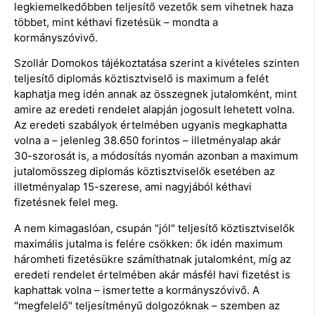
legkiemelkedőbben teljesítő vezetők sem vihetnek haza
többet, mint kéthavi fizetésük – mondta a
kormányszóvivő.
Szollár Domokos tájékoztatása szerint a kivételes szinten
teljesítő diplomás köztisztviselő is maximum a felét
kaphatja meg idén annak az összegnek jutalomként, mint
amire az eredeti rendelet alapján jogosult lehetett volna.
Az eredeti szabályok értelmében ugyanis megkaphatta
volna a – jelenleg 38.650 forintos – illetményalap akár
30-szorosát is, a módosítás nyomán azonban a maximum
jutalomösszeg diplomás köztisztviselők esetében az
illetményalap 15-szerese, ami nagyjából kéthavi
fizetésnek felel meg.
A nem kimagaslóan, csupán "jól" teljesítő köztisztviselők
maximális jutalma is felére csökken: ők idén maximum
háromheti fizetésükre számíthatnak jutalomként, míg az
eredeti rendelet értelmében akár másfél havi fizetést is
kaphattak volna – ismertette a kormányszóvivő. A
"megfelelő" teljesítményű dolgozóknak – szemben az