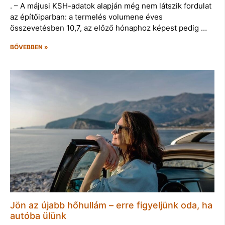
. – A májusi KSH-adatok alapján még nem látszik fordulat
az építőiparban: a termelés volumene éves
összevetésben 10,7, az előző hónaphoz képest pedig …
BŐVEBBEN »
Jön az újabb hőhullám – erre figyeljünk oda, ha
autóba ülünk