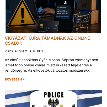
VIGYÁZAT! ÚJRA TÁMADNAK AZ ONLINE
CSALÓK
2026. augusztus. 6. 00:08
Az elmúlt napokban Győr-Moson-Sopron vármegyében
ismét több online csalás miatt érkezett feljelentés a
rendőrségre. Az elkövetők változatos módszerekk…
BŐVEBBEN »