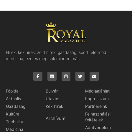
Hírek, kék hírek, zöld hírek, gazdaság, sport, életmód,
medicina, ezo és még sok minden más…
Főoldal
Bulvár
Médiaajánlat
Aktuális
Utazás
Impresszum
Gazdaság
Kék hírek
Partnereink
Kultúra
Felhasználási
Archívum
feltételek
Technika
Adatvédelem
Medicina