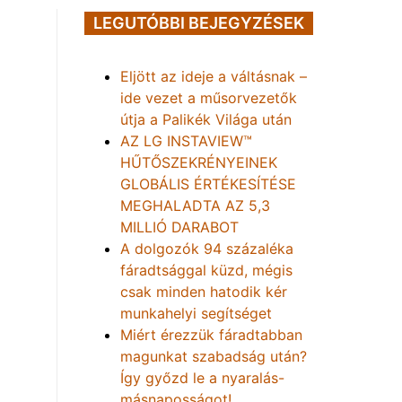
LEGUTÓBBI BEJEGYZÉSEK
Eljött az ideje a váltásnak –
ide vezet a műsorvezetők
útja a Palikék Világa után
AZ LG INSTAVIEW™
HŰTŐSZEKRÉNYEINEK
GLOBÁLIS ÉRTÉKESÍTÉSE
MEGHALADTA AZ 5,3
MILLIÓ DARABOT
A dolgozók 94 százaléka
fáradtsággal küzd, mégis
csak minden hatodik kér
munkahelyi segítséget
Miért érezzük fáradtabban
magunkat szabadság után?
Így győzd le a nyaralás-
másnaposságot!