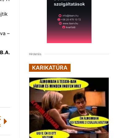
jtik
tva –
B.A.
Hirdetés
KARIKATÚRA
K
k