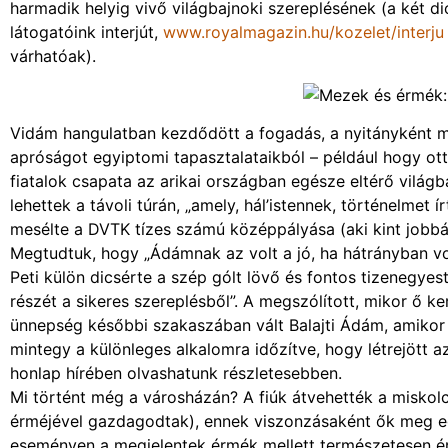
harmadik helyig vivő világbajnoki szereplésének (a két d
látogatóink interjút,
www.royalmagazin.hu/kozelet/interju
várhatóak).
Vidám hangulatban kezdődött a fogadás, a nyitányként meg
apróságot egyiptomi tapasztalataikból – például hogy ott
fiatalok csapata az arikai országban egésze eltérő világb
lehettek a távoli túrán, „amely, hál’istennek, történelmet 
mesélte a DVTK tízes számú középpályása (aki kint jobb
Megtudtuk, hogy „Ádámnak az volt a jó, ha hátrányban vo
Peti külön dicsérte a szép gólt lövő és fontos tizenegyest
részét a sikeres szereplésből”. A megszólított, mikor ő ke
ünnepség későbbi szakaszában vált Balajti Ádám, amikor a
mintegy a különleges alkalomra időzítve, hogy létrejött a
honlap hírében olvashatunk részletesebben.
Mi történt még a városházán? A fiúk átvehették a miskolc
érméjével gazdagodtak), ennek viszonzásaként ők meg eg
eseményen a megjelentek érmék mellett természetesen ér