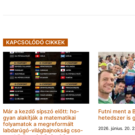
KAPCSOLÓDÓ CIKKEK
Már a kezdő sípszó előtt: ho-
Futni ment a 
gyan alakítják a matematikai
hetedszer is 
folyamatok a megreformált
2026. június. 20. 
labdarúgó-világbajnokság cso-