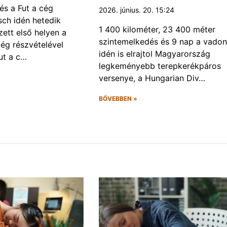
és a Fut a cég
2026. június. 20. 15:24
ch idén hetedik
1 400 kilométer, 23 400 méter
ett első helyen a
szintemelkedés és 9 nap a vadon
ég részvételével
idén is elrajtol Magyarország
ut a c…
legkeményebb terepkerékpáros
versenye, a Hungarian Div…
BŐVEBBEN »