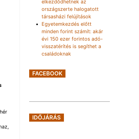
elkezdődhetnek az
országszerte halogatott
társasházi felújítások
Egyetemkezdés előtt
minden forint számít: akár
évi 150 ezer forintos adó-
visszatérítés is segíthet a
családoknak
FACEBOOK
s
hér
IDŐJÁRÁS
maz,