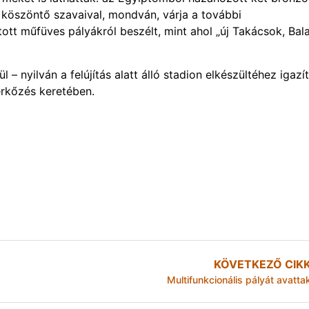
t köszöntő szavaival, mondván, várja a további
tt műfüves pályákról beszélt, mint ahol „új Takácsok, Bala
 – nyilván a felújítás alatt álló stadion elkészültéhez igazí
rkőzés keretében.
KÖVETKEZŐ CIK
Multifunkcionális pályát avatta