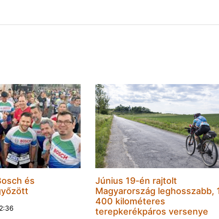
Bosch és
Június 19-én rajtolt
győzött
Magyarország leghosszabb, 
400 kilométeres
22:36
terepkerékpáros versenye