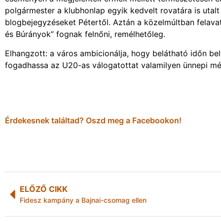
polgármester a klubhonlap egyik kedvelt rovatára is utal
blogbejegyzéseket Pétertől. Aztán a közelmúltban felavato
és Búrányok” fognak felnőni, remélhetőleg.
Elhangzott: a város ambicionálja, hogy belátható időn belül
fogadhassa az U20-as válogatottat valamilyen ünnepi mé
Érdekesnek találtad? Oszd meg a Facebookon!
ELŐZŐ CIKK
Fidesz kampány a Bajnai-csomag ellen