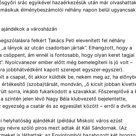
iósgyőri srác egyikével hazaérkezésük után már olvashatta
másikuk élménybeszámolói néhány napon belül ugyancsak
szólalásra felkért Takács Peti elevenített fel néhány
 „a lányok az utcán csadorban jártak”. Elhangzott, hogy a
a csöppent, ám ennél is fontosabb, hogy olyan keret tagjai
írt”. Nyolcvanezer ember előtt még bemelegíteni is jó volt –
ára jobbhátvédként kapott szerepet egyszer-egyszer).
lt a csapat, őt akkor küldték be, nekem meg az, ha előny
 értékesítő (szoba)társát, mondván, „ő kicsit jobban kivett
rült sorra, inkább fukarkodott a szavakkal. Főszereplővé a 
 szintén jelen lévő Nagy Béla klubvezető bejelentette,
z egyezség a csatár és az egyesület között – erről a dvtk.e
i helyhatóság ajándékát (például Miskolc város ezüst
y névre szóló piros mezt adtak át Káli Sándornak. (Az
meket is láthattak: az Egyiptomból hazahozott két bronzot