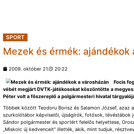
SPORT
Mezek és érmék: ajándékok 
2009. október 21.
20:22
Focis fo
vébét megjárt DVTK-játékosokat köszöntötte a megyesz
Péter volt a főszereplő a polgármesteri hivatal tárgyal
Többek között Teodoru Borisz és Salamon József, azaz a 
szurkolótábor képviselői, újságírók, fotósok, tévéstábok
Sándor polgármester és sportért felelős helyettese, Oros
„Miskolc új kedvenceit" illették, akik, mint tudjuk, részt