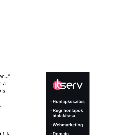
k
ben…”
e a
kis
u
.) A