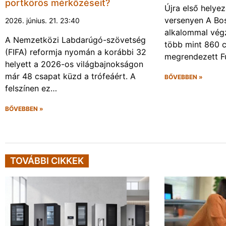
portkörös mérkőzéseit?
Újra első helyez
versenyen A Bos
2026. június. 21. 23:40
alkalommal végz
A Nemzetközi Labdarúgó-szövetség
több mint 860 c
(FIFA) reformja nyomán a korábbi 32
megrendezett F
helyett a 2026-os világbajnokságon
már 48 csapat küzd a trófeáért. A
BŐVEBBEN »
felszínen ez…
BŐVEBBEN »
TOVÁBBI CIKKEK