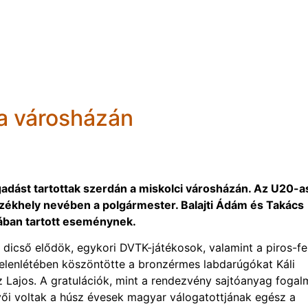
a városházán
gadást tartottak szerdán a miskolci városházán. Az U20-a
ékhely nevében a polgármester. Balajti Ádám és Takács
ójában tartott eseménynek.
dicső elődök, egykori DVTK-játékosok, valamint a piros-fe
 jelenlétében köszöntötte a bronzérmes labdarúgókat Káli
z Lajos. A gratulációk, mint a rendezvény sajtóanyag fogal
vevői voltak a húsz évesek magyar válogatottjának egész a