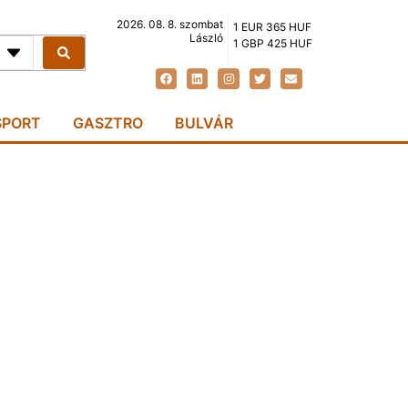
2026. 08. 8. szombat
1 EUR 365 HUF
László
1 GBP 425 HUF
SPORT
GASZTRO
BULVÁR