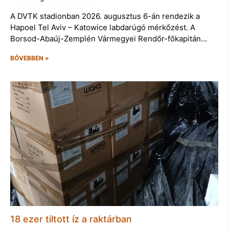
A DVTK stadionban 2026. augusztus 6-án rendezik a
Hapoel Tel Aviv – Katowice labdarúgó mérkőzést. A
Borsod-Abaúj-Zemplén Vármegyei Rendőr-főkapitán…
BŐVEBBEN »
18 ezer tiltott íz a raktárban