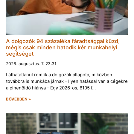
A dolgozók 94 százaléka fáradtsággal küzd,
mégis csak minden hatodik kér munkahelyi
segítséget
2026. augusztus. 7. 23:31
Láthatatlanul romlik a dolgozók állapota, miközben
továbbra is munkába járnak - Ilyen hatással van a cégekre
a pihenőidő hiánya - Egy 2026-os, 6105 f…
BŐVEBBEN »