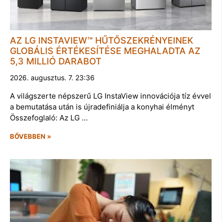
AZ LG INSTAVIEW™ HŰTŐSZEKRÉNYEINEK
GLOBÁLIS ÉRTÉKESÍTÉSE MEGHALADTA AZ
5,3 MILLIÓ DARABOT
2026. augusztus. 7. 23:36
A világszerte népszerű LG InstaView innovációja tíz évvel
a bemutatása után is újradefiniálja a konyhai élményt
Összefoglaló: Az LG …
BŐVEBBEN »