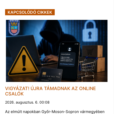
KAPCSOLÓDÓ CIKKEK
VIGYÁZAT! ÚJRA TÁMADNAK AZ ONLINE
CSALÓK
2026. augusztus. 6. 00:08
Az elmúlt napokban Győr-Moson-Sopron vármegyében