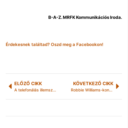
B-A-Z. MRFK Kommunikációs Iroda.
Érdekesnek találtad? Oszd meg a Facebookon!
ELŐZŐ CIKK
KÖVETKEZŐ CIKK
A telefonálás illemszabályai
Robbie Williams-koncert élőben a szegedi Belvárosi moziban