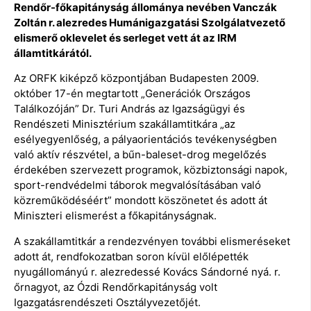
Rendőr-főkapitányság állománya nevében Vanczák
Zoltán r. alezredes Humánigazgatási Szolgálatvezető
elismerő oklevelet és serleget vett át az IRM
államtitkárától.
Az ORFK kiképző központjában Budapesten 2009.
október 17-én megtartott „Generációk Országos
Találkozóján” Dr. Turi András az Igazságügyi és
Rendészeti Minisztérium szakállamtitkára „az
esélyegyenlőség, a pályaorientációs tevékenységben
való aktív részvétel, a bűn-baleset-drog megelőzés
érdekében szervezett programok, közbiztonsági napok,
sport-rendvédelmi táborok megvalósításában való
közreműködéséért” mondott köszönetet és adott át
Miniszteri elismerést a főkapitányságnak.
A szakállamtitkár a rendezvényen további elismeréseket
adott át, rendfokozatban soron kívül előlépették
nyugállományú r. alezredessé Kovács Sándorné nyá. r.
őrnagyot, az Ózdi Rendőrkapitányság volt
Igazgatásrendészeti Osztályvezetőjét.