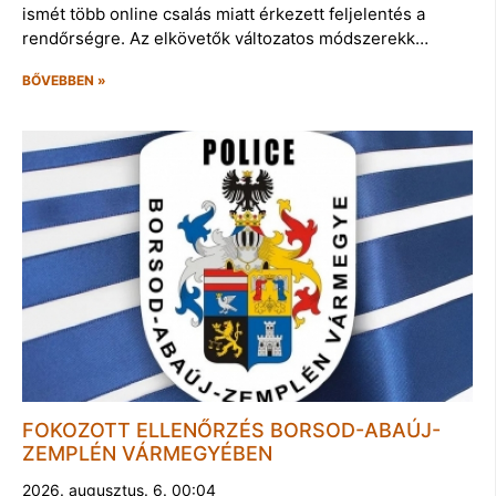
ismét több online csalás miatt érkezett feljelentés a
rendőrségre. Az elkövetők változatos módszerekk…
BŐVEBBEN »
FOKOZOTT ELLENŐRZÉS BORSOD-ABAÚJ-
ZEMPLÉN VÁRMEGYÉBEN
2026. augusztus. 6. 00:04