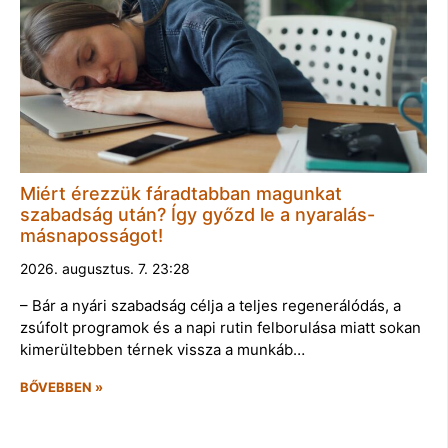
Miért érezzük fáradtabban magunkat
szabadság után? Így győzd le a nyaralás-
másnaposságot!
2026. augusztus. 7. 23:28
– Bár a nyári szabadság célja a teljes regenerálódás, a
zsúfolt programok és a napi rutin felborulása miatt sokan
kimerültebben térnek vissza a munkáb…
BŐVEBBEN »