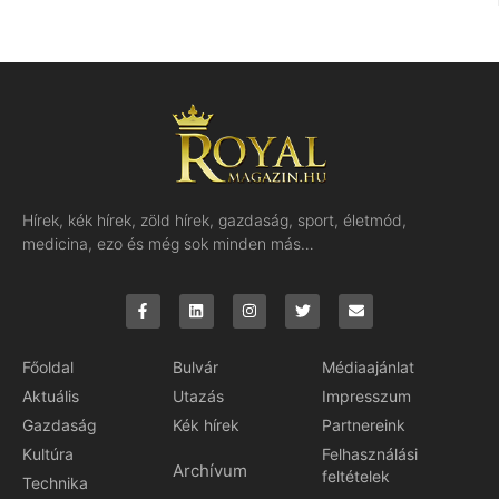
Hírek, kék hírek, zöld hírek, gazdaság, sport, életmód,
medicina, ezo és még sok minden más…
Főoldal
Bulvár
Médiaajánlat
Aktuális
Utazás
Impresszum
Gazdaság
Kék hírek
Partnereink
Kultúra
Felhasználási
Archívum
feltételek
Technika