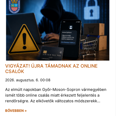
VIGYÁZAT! ÚJRA TÁMADNAK AZ ONLINE
CSALÓK
2026. augusztus. 6. 00:08
Az elmúlt napokban Győr-Moson-Sopron vármegyében
ismét több online csalás miatt érkezett feljelentés a
rendőrségre. Az elkövetők változatos módszerekk…
BŐVEBBEN »