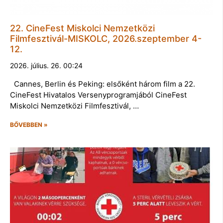
22. CineFest Miskolci Nemzetközi
Filmfesztivál-MISKOLC, 2026.szeptember 4-
12.
2026. július. 26. 00:24
Cannes, Berlin és Peking: elsőként három film a 22.
CineFest Hivatalos Versenyprogramjából CineFest
Miskolci Nemzetközi Filmfesztivál, …
BŐVEBBEN »