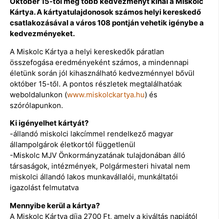
Október 15-től még több kedvezményt kínál a Miskolc
Kártya. A kártyatulajdonosok számos helyi kereskedő
csatlakozásával a város 108 pontján vehetik igénybe a
kedvezményeket.
A Miskolc Kártya a helyi kereskedők páratlan
összefogása eredményeként számos, a mindennapi
életünk során jól kihasználható kedvezménnyel bővül
október 15-től. A pontos részletek megtalálhatóak
weboldalunkon (
www.miskolckartya.hu
) és
szórólapunkon.
Ki igényelhet kártyát?
-állandó miskolci lakcímmel rendelkező magyar
állampolgárok életkortól függetlenül
-Miskolc MJV Önkormányzatának tulajdonában álló
társaságok, intézmények, Polgármesteri hivatal nem
miskolci állandó lakos munkavállalói, munkáltatói
igazolást felmutatva
Mennyibe kerül a kártya?
A Miskolc Kártya díja 2700 Ft, amely a kiváltás napjától