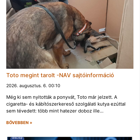
Toto megint tarolt -NAV sajtóinformáció
2026. augusztus. 6. 00:10
Még ki sem nyitották a ponyvát, Toto már jelzett. A
cigaretta- és kábítószerkereső szolgálati kutya ezúttal
sem tévedett: több mint hatezer doboz ille…
BŐVEBBEN »