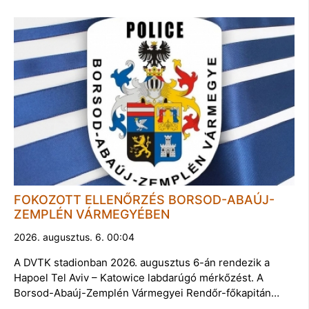
FOKOZOTT ELLENŐRZÉS BORSOD-ABAÚJ-
ZEMPLÉN VÁRMEGYÉBEN
2026. augusztus. 6. 00:04
A DVTK stadionban 2026. augusztus 6-án rendezik a
Hapoel Tel Aviv – Katowice labdarúgó mérkőzést. A
Borsod-Abaúj-Zemplén Vármegyei Rendőr-főkapitán…