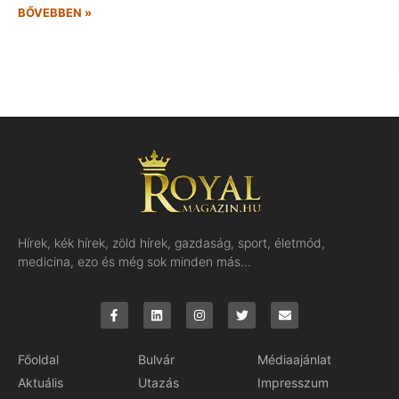
BŐVEBBEN »
Hírek, kék hírek, zöld hírek, gazdaság, sport, életmód,
medicina, ezo és még sok minden más…
Főoldal
Bulvár
Médiaajánlat
Aktuális
Utazás
Impresszum