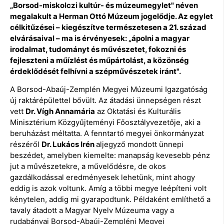
„Borsod-miskolczi kultúr- és múzeumegylet" néven
megalakult a Herman Ottó Múzeum jogelődje. Az egylet
célkitűzései – kiegészítve természetesen a 21. század
elvárásaival – ma is érvényesek: „ápolni a magyar
irodalmat, tudományt és művészetet, fokozni és
fejleszteni a műízlést és műpártolást, a közönség
érdeklődését felhívni a szépművészetek iránt".
A Borsod-Abaúj-Zemplén Megyei Múzeumi Igazgatóság
új raktárépülettel bővült. Az átadási ünnepségen részt
vett
Dr. Vígh Annamária
az Oktatási és Kulturális
Minisztérium Közgyűjteményi Főosztályvezetője, aki a
beruházást méltatta. A fenntartó megyei önkormányzat
részéről
Dr. Lukács Irén
aljegyző mondott ünnepi
beszédet, amelyben kiemelte: manapság kevesebb pénz
jut a művészetekre, a művelődésre, de okos
gazdálkodással eredményesek lehetünk, mint ahogy
eddig is azok voltunk. Amíg a többi megye leépíteni volt
kénytelen, addig mi gyarapodtunk. Példaként említhető a
tavaly átadott a Magyar Nyelv Múzeuma vagy a
rudabányai Borsod-Abaúj-Zempléni Megyei