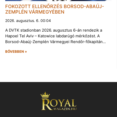
FOKOZOTT ELLENŐRZÉS BORSOD-ABAÚJ-
ZEMPLÉN VÁRMEGYÉBEN
2026. augusztus. 6. 00:04
A DVTK stadionban 2026. augusztus 6-án rendezik a
Hapoel Tel Aviv – Katowice labdarúgó mérkőzést. A
Borsod-Abaúj-Zemplén Vármegyei Rendőr-főkapitán…
BŐVEBBEN »