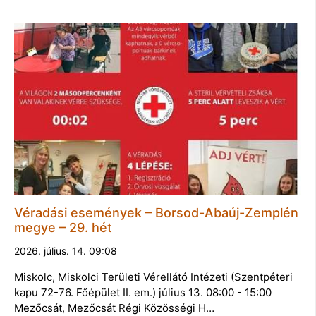
Véradási események – Borsod-Abaúj-Zemplén
megye – 29. hét
2026. július. 14. 09:08
Miskolc, Miskolci Területi Vérellátó Intézeti (Szentpéteri
kapu 72-76. Főépület II. em.) július 13. 08:00 - 15:00
Mezőcsát, Mezőcsát Régi Közösségi H…