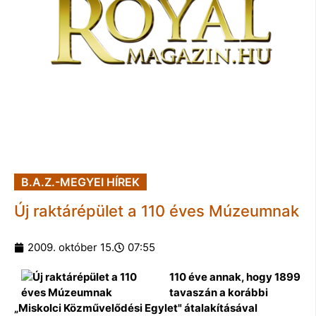
B.A.Z.-MEGYEI HÍREK
Új raktárépület a 110 éves Múzeumnak
2009. október 15.
07:55
110 éve annak, hogy 1899
tavaszán a korábbi
„Miskolci Közművelődési Egylet" átalakításával