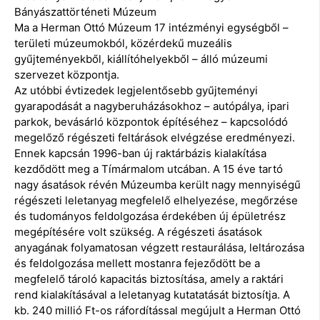
Bányászattörténeti Múzeum
Ma a Herman Ottó Múzeum 17 intézményi egységből –
területi múzeumokból, közérdekű muzeális
gyűjteményekből, kiállítóhelyekből – álló múzeumi
szervezet központja.
Az utóbbi évtizedek legjelentősebb gyűjteményi
gyarapodását a nagyberuházásokhoz – autópálya, ipari
parkok, bevásárló központok építéséhez – kapcsolódó
megelőző régészeti feltárások elvégzése eredményezi.
Ennek kapcsán 1996-ban új raktárbázis kialakítása
kezdődött meg a Tímármalom utcában. A 15 éve tartó
nagy ásatások révén Múzeumba került nagy mennyiségű
régészeti leletanyag megfelelő elhelyezése, megőrzése
és tudományos feldolgozása érdekében új épületrész
megépítésére volt szükség. A régészeti ásatások
anyagának folyamatosan végzett restaurálása, leltározása
és feldolgozása mellett mostanra fejeződött be a
megfelelő tároló kapacitás biztosítása, amely a raktári
rend kialakításával a leletanyag kutatatását biztosítja. A
kb. 240 millió Ft-os ráfordítással megújult a Herman Ottó