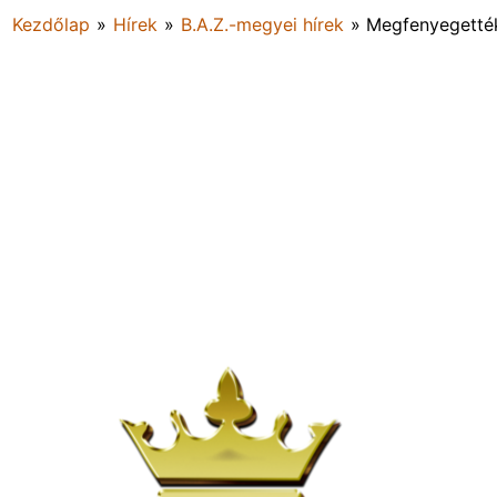
Kezdőlap
»
Hírek
»
B.A.Z.-megyei hírek
»
Megfenyegették