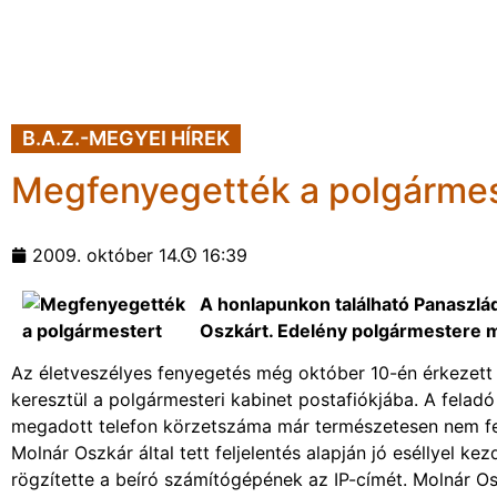
B.A.Z.-MEGYEI HÍREK
Megfenyegették a polgármes
2009. október 14.
16:39
A honlapunkon található Panaszlá
Oszkárt. Edelény polgármestere m
Az életveszélyes fenyegetés még október 10-én érkezett 
keresztül a polgármesteri kabinet postafiókjába. A feladó
megadott telefon körzetszáma már természetesen nem fe
Molnár Oszkár által tett feljelentés alapján jó eséllyel 
rögzítette a beíró számítógépének az IP-címét. Molnár Os