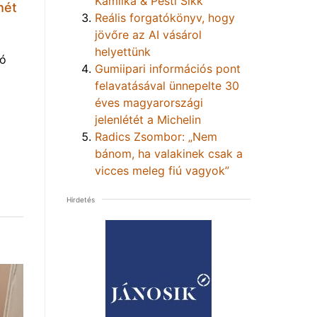
Kamilka & Pesti Sikk
hét
Reális forgatókönyv, hogy
jövőre az AI vásárol
helyettünk
tó
Gumiipari információs pont
felavatásával ünnepelte 30
éves magyarországi
jelenlétét a Michelin
Radics Zsombor: „Nem
bánom, ha valakinek csak a
vicces meleg fiú vagyok”
Hirdetés