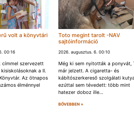
rű volt a könyvtári
Toto megint tarolt -NAV
sajtóinformáció
6. 00:16
2026. augusztus. 6. 00:10
k címmel szervezett
Még ki sem nyitották a ponyvát, 
kisiskolásoknak a II.
már jelzett. A cigaretta- és
Könyvtár. Az ötnapos
kábítószerkereső szolgálati kuty
számos élménnyel
ezúttal sem tévedett: több mint
hatezer doboz ille…
BŐVEBBEN »