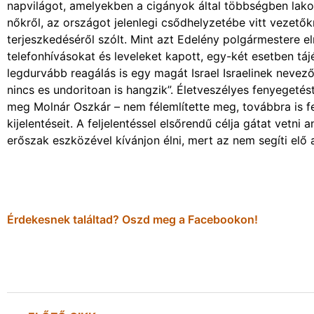
napvilágot, amelyekben a cigányok által többségben lak
nőkről, az országot jelenlegi csődhelyzetébe vitt vezető
terjeszkedéséről szólt. Mint azt Edelény polgármestere 
telefonhívásokat és leveleket kapott, egy-két esetben tá
legdurvább reagálás is egy magát Israel Israelinek nevező
nincs es undoritoan is hangzik”. Életveszélyes fenyegeté
meg Molnár Oszkár – nem félemlítette meg, továbbra is 
kijelentéseit. A feljelentéssel elsőrendű célja gátat vetni
erőszak eszközével kívánjon élni, mert az nem segíti el
Érdekesnek találtad? Oszd meg a Facebookon!