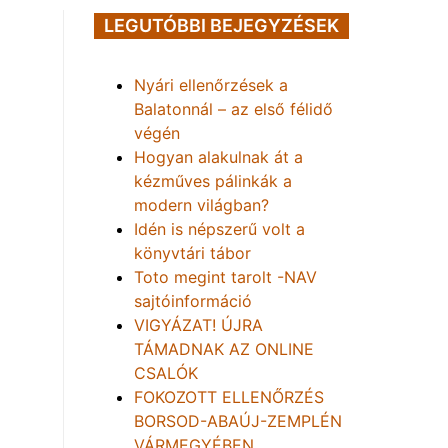
LEGUTÓBBI BEJEGYZÉSEK
Nyári ellenőrzések a
Balatonnál – az első félidő
végén
Hogyan alakulnak át a
kézműves pálinkák a
modern világban?
Idén is népszerű volt a
könyvtári tábor
Toto megint tarolt -NAV
sajtóinformáció
VIGYÁZAT! ÚJRA
TÁMADNAK AZ ONLINE
CSALÓK
FOKOZOTT ELLENŐRZÉS
BORSOD-ABAÚJ-ZEMPLÉN
VÁRMEGYÉBEN