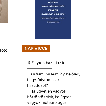
NAP VICCE
Toto
a
1) Folyton hazudozik
——————–
– Kisfiam, mi lesz így belőled,
hogy folyton csak
hazudozol?
– Ha ügyetlen vagyok
börtöntöltelék, ha ügyes
vagyok meteorológus,