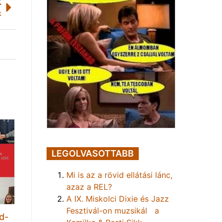
K
k
LEGOLVASOTTABB
Mi is az a rövid ellátási lánc,
azaz a REL?
A IX. Miskolci Dixie és Jazz
Fesztivál-on muzsikál a
d-