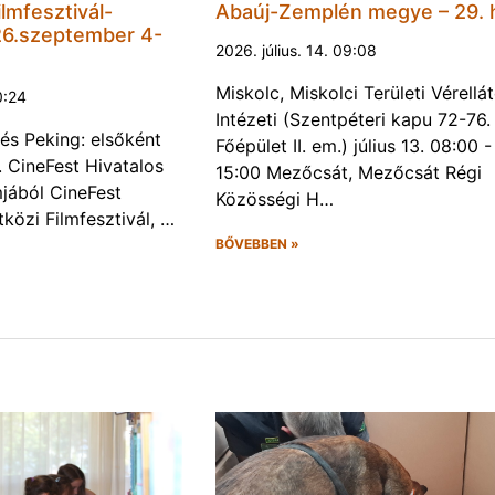
lmfesztivál-
Abaúj-Zemplén megye – 29. 
6.szeptember 4-
2026. július. 14. 09:08
Miskolc, Miskolci Területi Vérellá
0:24
Intézeti (Szentpéteri kapu 72-76.
és Peking: elsőként
Főépület II. em.) július 13. 08:00 -
. CineFest Hivatalos
15:00 Mezőcsát, Mezőcsát Régi
jából CineFest
Közösségi H…
közi Filmfesztivál, …
BŐVEBBEN »