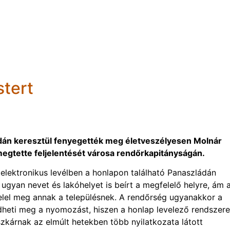
tert
dán keresztül fenyegették meg életveszélyesen Molnár
egtette feljelentését városa rendőrkapitányságán.
elektronikus levélben a honlapon található Panaszládán
 ugyan nevet és lakóhelyet is beírt a megfelelő helyre, ám 
lel meg annak a településnek. A rendőrség ugyanakkor a
kezdheti meg a nyomozást, hiszen a honlap levelező rendszere
zkárnak az elmúlt hetekben több nyilatkozata látott