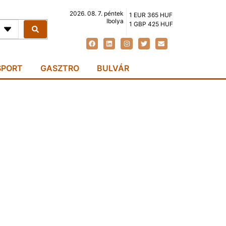
2026. 08. 7. péntek
1 EUR 365 HUF
Ibolya
1 GBP 425 HUF
SPORT
GASZTRO
BULVÁR