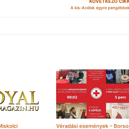
KÖVETKEZŐ CIK
A kis-Acélok egyre pengébbe
Miskolci
Véradási események – Borso