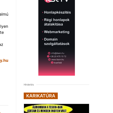
talmú
ilyen
te
az
y.hu
Hirdetés
KARIKATÚRA