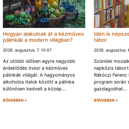
Hogyan alakulnak át a kézműves
Idén is népsze
pálinkák a modern világban?
tábor
2026. augusztus. 7. 10:07
2026. augusztus. 
Az utóbbi időben egyre nagyobb
Szünidei mozai
érdeklődés övezi a kézműves
napközis tábort 
pálinkák világát. A hagyományos
Rákóczi Ferenc 
alkoholos italok között a pálinka
program során 
különösen kedvelt a közép…
gazdagodhat…
BŐVEBBEN »
BŐVEBBEN »