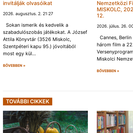
invitálják olvasóikat
Nemzetközi Fi
MISKOLC, 202
2026. augusztus. 2. 21:27
12.
Sokan ismerik és kedvelik a
2026. július. 26. 0
szabadulószobás játékokat. A József
Cannes, Berlin 
Attila Könyvtár (3526 Miskolc,
három film a 22
Szentpéteri kapu 95.) jóvoltából
Versenyprogram
most egy kül…
Miskolci Nemzet
BŐVEBBEN »
BŐVEBBEN »
TOVÁBBI CIKKEK