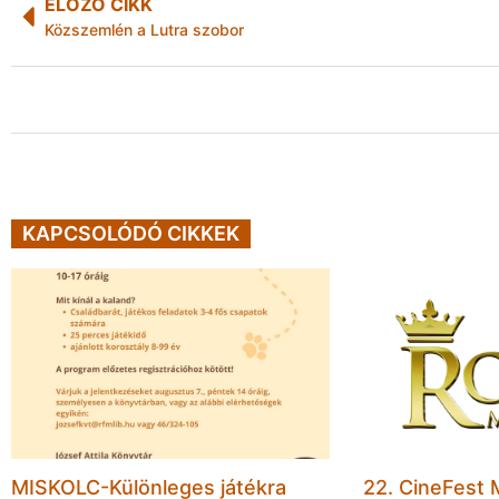
ELŐZŐ CIKK
Közszemlén a Lutra szobor
KAPCSOLÓDÓ CIKKEK
MISKOLC-Különleges játékra
22. CineFest 