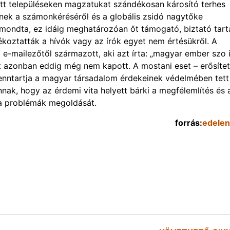
ott településeken magzatukat szándékosan károsító terhes
knek a számonkéréséről és a globális zsidó nagytőke
elmondta, ez idáig meghatározóan őt támogató, biztató tar
jékoztatták a hívók vagy az írók egyet nem értésükről. A
 e-mailezőtől származott, aki azt írta: „magyar ember szo 
st azonban eddig még nem kapott. A mostani eset – erősítet
fenntartja a magyar társadalom érdekeinek védelmében tett
 annak, hogy az érdemi vita helyett bárki a megfélemlítés és 
ő a problémák megoldását.
forrás:
edelen