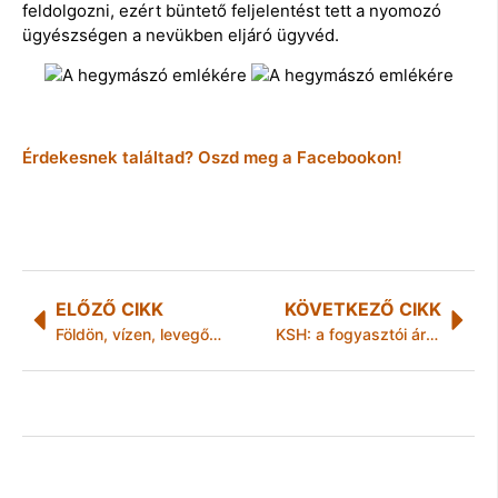
feldolgozni, ezért büntető feljelentést tett a nyomozó
ügyészségen a nevükben eljáró ügyvéd.
Érdekesnek találtad? Oszd meg a Facebookon!
ELŐZŐ CIKK
KÖVETKEZŐ CIKK
Földön, vízen, levegőben!
KSH: a fogyasztói árak 4,9 százalékkal nőttek szeptemberben