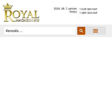
2026. 08. 7. péntek
1 EUR 364 HUF
Ibolya
1 GBP 424 HUF