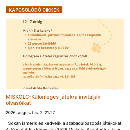
KAPCSOLÓDÓ CIKKEK
MISKOLC-Különleges játékra invitálják
olvasóikat
2026. augusztus. 2. 21:27
Sokan ismerik és kedvelik a szabadulószobás játékokat.
A József Attila Könyvtár (3526 Miskolc, Szentpéteri kapu