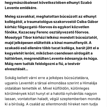
hegymászóbaleset következtében elhunyt Szabó
Levente emlékére.
Meleg szavakkal, meghatottan búcsúzott az elhunyt
kollégától, a traumatológus szakorvostól Csiba Gábor
kórház főigazgató-főorvos és egykori közvetlen
főnöke, Kazacsay Ferenc osztályvezető főorvos.
Mosolygó Tibor kórházi lelkész mondott búcsúztatót,
majd jelképesen elültették a kínai mamutfenyőt. A
szakadó eső ellenére több tucat kolléga, barát jött el a
kegyeletét leróni, miközben csendesen sírdogált a
háttérben, megrendülten Levente édesanyja és húga.
Máig nem tudták feldolgozni a fiú, a testvér
elvesztését…
Sokáig kellett várni erre a jelképes búcsúztatásra,
ugyanis Leventét a társai elmondása szerint a Himalája
oldalában temették el. Mivel külföldön, különleges
körülmények közt hunyt el a halottá nyilvánítás nagyon
lassan, vontatottan haladt, végül szeptemberben mondta
ki a bíróság. A család az ellentmondó híreket nem tudja