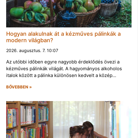
Hogyan alakulnak át a kézműves pálinkák a
modern világban?
2026. augusztus. 7. 10:07
Az utóbbi időben egyre nagyobb érdeklődés övezi a
kézműves pálinkák világát. A hagyományos alkoholos
italok között a pálinka különösen kedvelt a közép…
BŐVEBBEN »