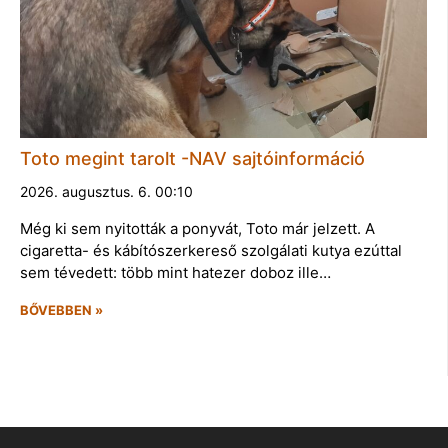
Toto megint tarolt -NAV sajtóinformáció
2026. augusztus. 6. 00:10
Még ki sem nyitották a ponyvát, Toto már jelzett. A
cigaretta- és kábítószerkereső szolgálati kutya ezúttal
sem tévedett: több mint hatezer doboz ille…
BŐVEBBEN »