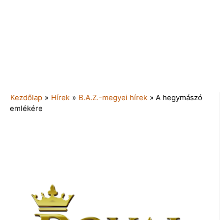
Kezdőlap
»
Hírek
»
B.A.Z.-megyei hírek
»
A hegymászó
emlékére