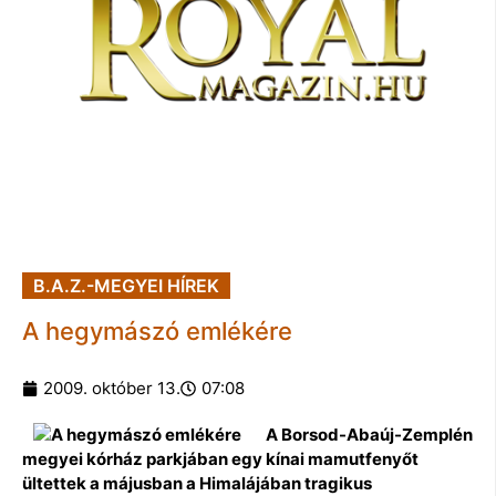
B.A.Z.-MEGYEI HÍREK
A hegymászó emlékére
2009. október 13.
07:08
A Borsod-Abaúj-Zemplén
megyei kórház parkjában egy kínai mamutfenyőt
ültettek a májusban a Himalájában tragikus