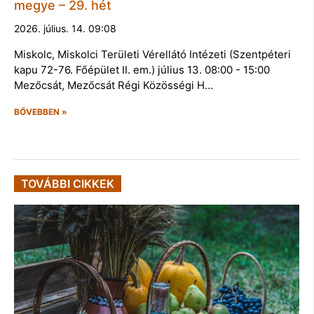
megye – 29. hét
2026. július. 14. 09:08
Miskolc, Miskolci Területi Vérellátó Intézeti (Szentpéteri
kapu 72-76. Főépület II. em.) július 13. 08:00 - 15:00
Mezőcsát, Mezőcsát Régi Közösségi H…
BŐVEBBEN »
TOVÁBBI CIKKEK