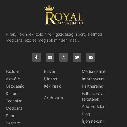
Hírek, kék hírek, zöld hírek, gazdaság, sport, életmód,
medicina, ezo és még sok minden más…
Főoldal
Bulvár
Médiaajánlat
Aktuális
Utazás
Impresszum
Gazdaság
Kék hírek
Partnereink
Kultúra
Felhasználási
Archívum
feltételek
Technika
Adatvédelem
Medicina
Blog
Sport
Írjon nekünk!
Gasztro