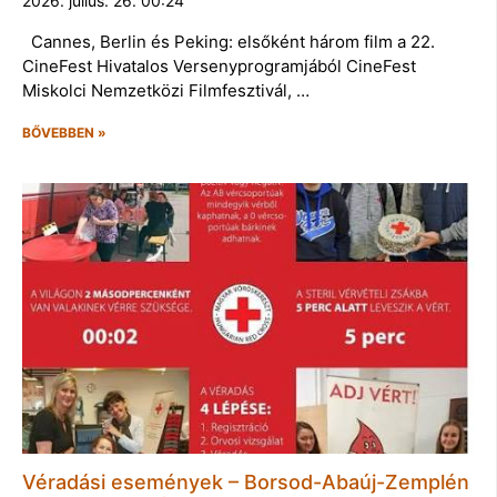
2026. július. 26. 00:24
Cannes, Berlin és Peking: elsőként három film a 22.
CineFest Hivatalos Versenyprogramjából CineFest
Miskolci Nemzetközi Filmfesztivál, …
BŐVEBBEN »
Véradási események – Borsod-Abaúj-Zemplén