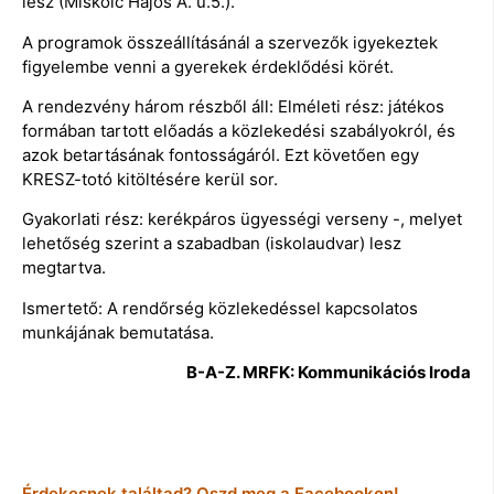
lesz (Miskolc Hajós A. u.5.).
A programok összeállításánál a szervezők igyekeztek
figyelembe venni a gyerekek érdeklődési körét.
A rendezvény három részből áll: Elméleti rész: játékos
formában tartott előadás a közlekedési szabályokról, és
azok betartásának fontosságáról. Ezt követően egy
KRESZ-totó kitöltésére kerül sor.
Gyakorlati rész: kerékpáros ügyességi verseny -, melyet
lehetőség szerint a szabadban (iskolaudvar) lesz
megtartva.
Ismertető: A rendőrség közlekedéssel kapcsolatos
munkájának bemutatása.
B-A-Z. MRFK: Kommunikációs Iroda
Érdekesnek találtad? Oszd meg a Facebookon!