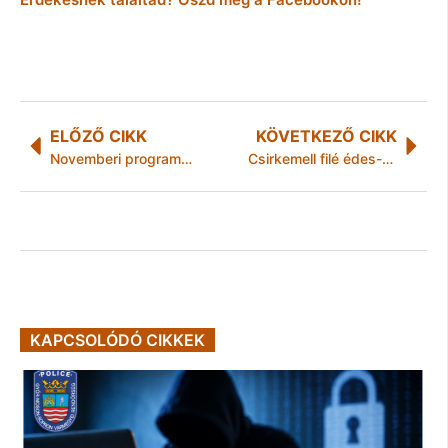
ELŐZŐ CIKK
KÖVETKEZŐ CIKK
Novemberi programelőzetes
Csirkemell filé édes-savanyú mártással
KAPCSOLÓDÓ CIKKEK