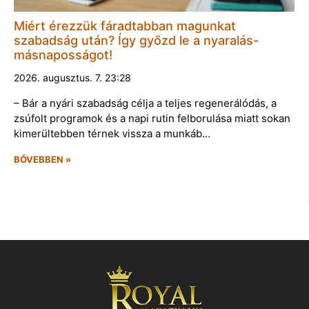
Miért érezzük fáradtabban magunkat
szabadság után? Így győzd le a nyaralás-
másnaposságot!
2026. augusztus. 7. 23:28
– Bár a nyári szabadság célja a teljes regenerálódás, a
zsúfolt programok és a napi rutin felborulása miatt sokan
kimerültebben térnek vissza a munkáb…
BŐVEBBEN »