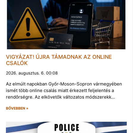
VIGYÁZAT! ÚJRA TÁMADNAK AZ ONLINE
CSALÓK
2026. augusztus. 6. 00:08
Az elmúlt napokban Győr-Moson-Sopron vármegyében
ismét több online csalás miatt érkezett feljelentés a
rendőrségre. Az elkövetők változatos módszerekk…
BŐVEBBEN »