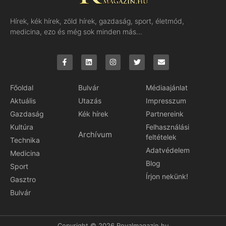
Hírek, kék hírek, zöld hírek, gazdaság, sport, életmód,
medicina, ezo és még sok minden más…
Főoldal
Bulvár
Médiaajánlat
Aktuális
Utazás
Impresszum
Gazdaság
Kék hírek
Partnereink
Kultúra
Felhasználási
Archívum
feltételek
Technika
Adatvédelem
Medicina
Blog
Sport
Írjon nekünk!
Gasztro
Bulvár
Copyright © 2026 Royalmagazin.hu