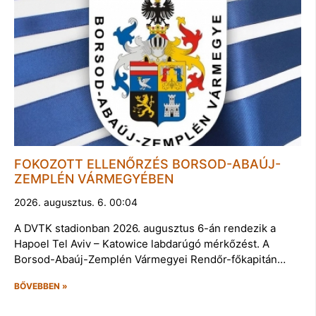
FOKOZOTT ELLENŐRZÉS BORSOD-ABAÚJ-
ZEMPLÉN VÁRMEGYÉBEN
2026. augusztus. 6. 00:04
A DVTK stadionban 2026. augusztus 6-án rendezik a
Hapoel Tel Aviv – Katowice labdarúgó mérkőzést. A
Borsod-Abaúj-Zemplén Vármegyei Rendőr-főkapitán…
BŐVEBBEN »