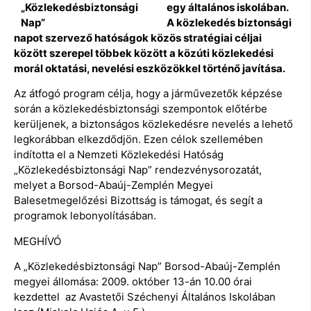
egy általános iskolában.
A közlekedés biztonsági
napot szervező hatóságok közös stratégiai céljai
között szerepel többek között a közúti közlekedési
morál oktatási, nevelési eszközökkel történő javítása.
Az átfogó program célja, hogy a járművezetők képzése
során a közlekedésbiztonsági szempontok előtérbe
kerüljenek, a biztonságos közlekedésre nevelés a lehető
legkorábban elkezdődjön. Ezen célok szellemében
indította el a Nemzeti Közlekedési Hatóság
„Közlekedésbiztonsági Nap” rendezvénysorozatát,
melyet a Borsod-Abaúj-Zemplén Megyei
Balesetmegelőzési Bizottság is támogat, és segít a
programok lebonyolításában.
MEGHÍVÓ
A „Közlekedésbiztonsági Nap” Borsod-Abaúj-Zemplén
megyei állomása: 2009. október 13-án 10.00 órai
kezdettel az Avastetői Széchenyi Általános Iskolában