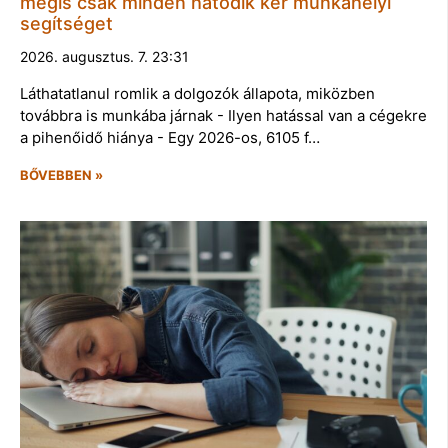
mégis csak minden hatodik kér munkahelyi
segítséget
2026. augusztus. 7. 23:31
Láthatatlanul romlik a dolgozók állapota, miközben
továbbra is munkába járnak - Ilyen hatással van a cégekre
a pihenőidő hiánya - Egy 2026-os, 6105 f…
BŐVEBBEN »