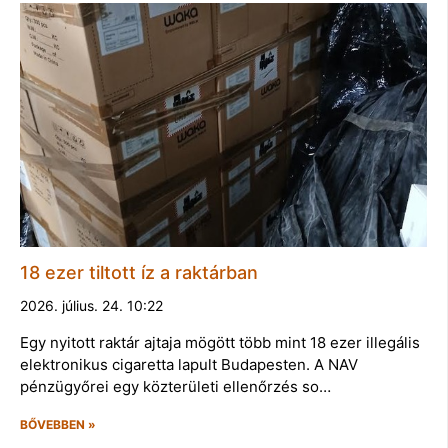
18 ezer tiltott íz a raktárban
2026. július. 24. 10:22
Egy nyitott raktár ajtaja mögött több mint 18 ezer illegális
elektronikus cigaretta lapult Budapesten. A NAV
pénzügyőrei egy közterületi ellenőrzés so…
BŐVEBBEN »