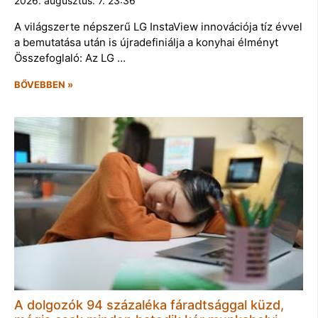
2026. augusztus. 7. 23:36
A világszerte népszerű LG InstaView innovációja tíz évvel
a bemutatása után is újradefiniálja a konyhai élményt
Összefoglaló: Az LG …
BŐVEBBEN »
A dolgozók 94 százaléka fáradtsággal küzd,