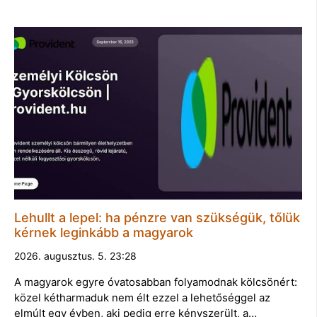
Lehullt a lepel: ha pénzre van szükségük, tőlük
kérnek leginkább a magyarok
2026. augusztus. 5. 23:28
A magyarok egyre óvatosabban folyamodnak kölcsönért:
közel kétharmaduk nem élt ezzel a lehetőséggel az
elmúlt egy évben, aki pedig erre kényszerült, a…