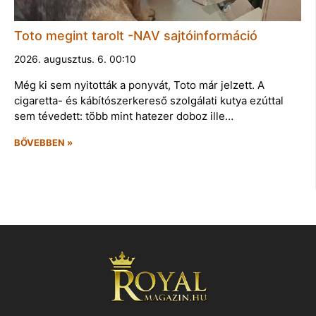
Toto megint tarolt -NAV sajtóinformáció
2026. augusztus. 6. 00:10
Még ki sem nyitották a ponyvát, Toto már jelzett. A
cigaretta- és kábítószerkereső szolgálati kutya ezúttal
sem tévedett: több mint hatezer doboz ille…
BŐVEBBEN »