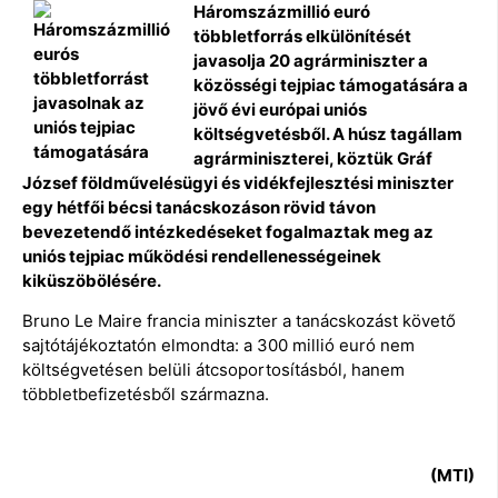
Háromszázmillió euró
többletforrás elkülönítését
javasolja 20 agrárminiszter a
közösségi tejpiac támogatására a
jövő évi európai uniós
költségvetésből. A húsz tagállam
agrárminiszterei, köztük Gráf
József földművelésügyi és vidékfejlesztési miniszter
egy hétfői bécsi tanácskozáson rövid távon
bevezetendő intézkedéseket fogalmaztak meg az
uniós tejpiac működési rendellenességeinek
kiküszöbölésére.
Bruno Le Maire francia miniszter a tanácskozást követő
sajtótájékoztatón elmondta: a 300 millió euró nem
költségvetésen belüli átcsoportosításból, hanem
többletbefizetésből származna.
(MTI)