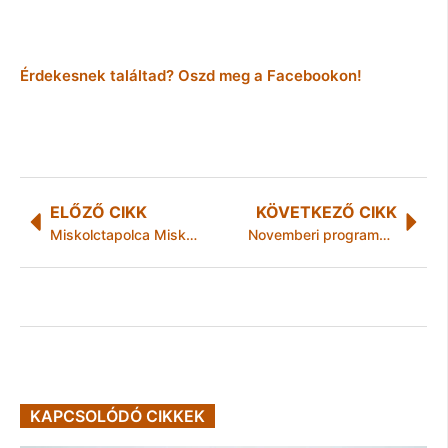
Érdekesnek találtad? Oszd meg a Facebookon!
ELŐZŐ CIKK
KÖVETKEZŐ CIKK
Miskolctapolca Miskolc része marad
Novemberi programelőzetes
KAPCSOLÓDÓ CIKKEK