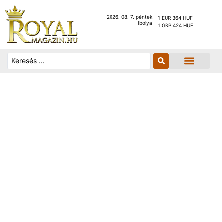
2026. 08. 7. péntek
1 EUR 364 HUF
Ibolya
1 GBP 424 HUF