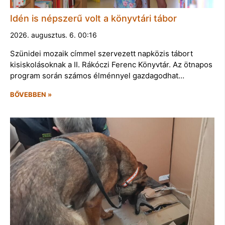
Idén is népszerű volt a könyvtári tábor
2026. augusztus. 6. 00:16
Szünidei mozaik címmel szervezett napközis tábort
kisiskolásoknak a II. Rákóczi Ferenc Könyvtár. Az ötnapos
program során számos élménnyel gazdagodhat…
BŐVEBBEN »