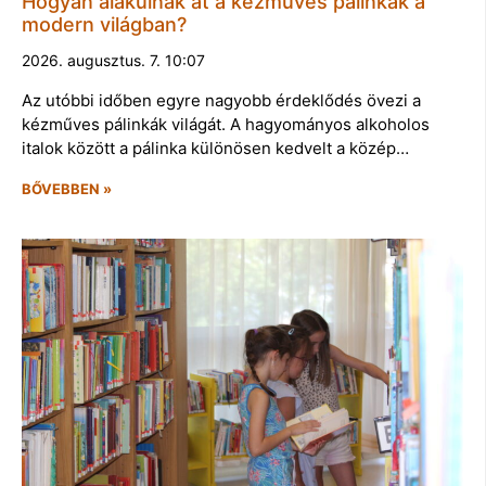
Hogyan alakulnak át a kézműves pálinkák a
modern világban?
2026. augusztus. 7. 10:07
Az utóbbi időben egyre nagyobb érdeklődés övezi a
kézműves pálinkák világát. A hagyományos alkoholos
italok között a pálinka különösen kedvelt a közép…
BŐVEBBEN »