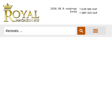
2026. 08. 9. vasárnap
1 EUR 365 HUF
Emőd
1 GBP 425 HUF