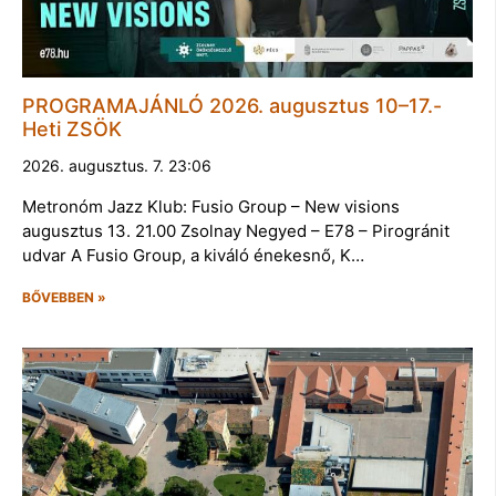
PROGRAMAJÁNLÓ 2026. augusztus 10–17.-
Heti ZSÖK
2026. augusztus. 7. 23:06
Metronóm Jazz Klub: Fusio Group – New visions
augusztus 13. 21.00 Zsolnay Negyed – E78 – Pirogránit
udvar A Fusio Group, a kiváló énekesnő, K…
BŐVEBBEN »