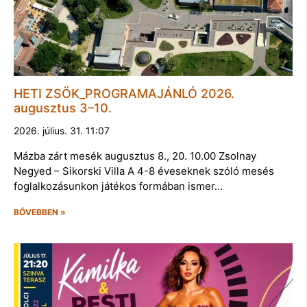
HETI ZSÖK_PROGRAMAJÁNLÓ 2026.
augusztus 3–10.
2026. július. 31. 11:07
Mázba zárt mesék augusztus 8., 20. 10.00 Zsolnay
Negyed – Sikorski Villa A 4-8 éveseknek szóló mesés
foglalkozásunkon játékos formában ismer…
BŐVEBBEN »