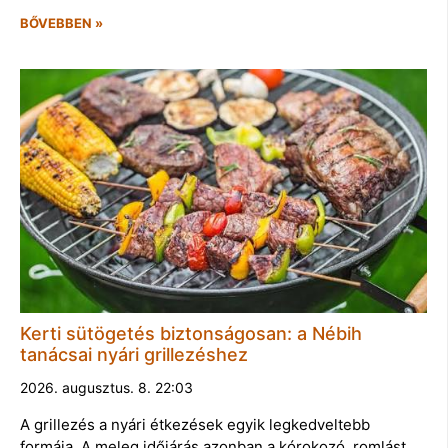
BŐVEBBEN »
Kerti sütögetés biztonságosan: a Nébih
tanácsai nyári grillezéshez
2026. augusztus. 8. 22:03
A grillezés a nyári étkezések egyik legkedveltebb
formája. A meleg időjárás azonban a kórokozó, romlást