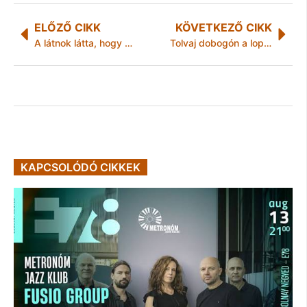
ELŐZŐ CIKK
KÖVETKEZŐ CIKK
A látnok látta, hogy hol a pénz!
Tolvaj dobogón a lopós robogós
KAPCSOLÓDÓ CIKKEK