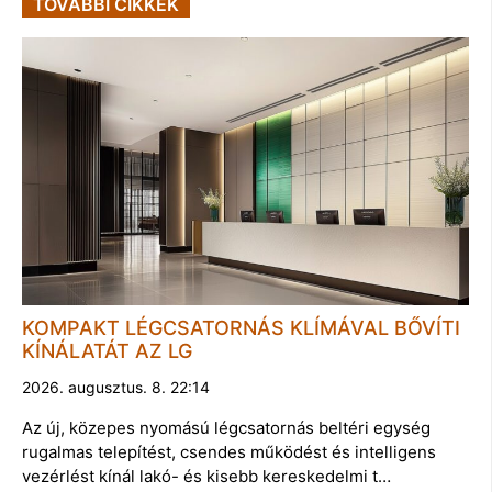
TOVÁBBI CIKKEK
KOMPAKT LÉGCSATORNÁS KLÍMÁVAL BŐVÍTI
KÍNÁLATÁT AZ LG
2026. augusztus. 8. 22:14
Az új, közepes nyomású légcsatornás beltéri egység
rugalmas telepítést, csendes működést és intelligens
vezérlést kínál lakó- és kisebb kereskedelmi t…