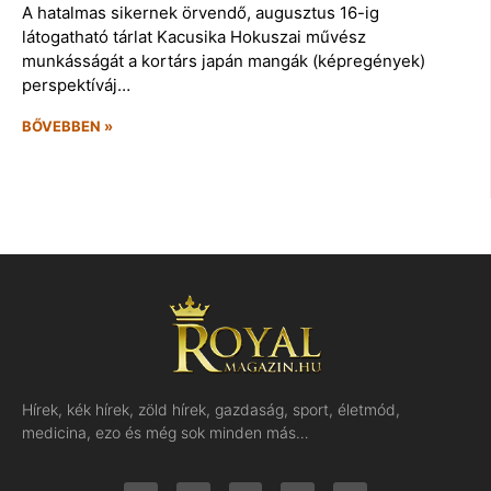
A hatalmas sikernek örvendő, augusztus 16-ig
látogatható tárlat Kacusika Hokuszai művész
munkásságát a kortárs japán mangák (képregények)
perspektíváj…
BŐVEBBEN »
Hírek, kék hírek, zöld hírek, gazdaság, sport, életmód,
medicina, ezo és még sok minden más…