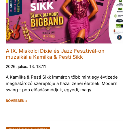
A IX. Miskolci Dixie és Jazz Fesztivál-on
muzsikál a Kamilka & Pesti Sikk
2026. július. 13. 18:11
A Kamilka & Pesti Sikk immáron több mint egy évtizede
meghatározó szereplője a hazai zenei életnek. Modern
swing - pop előadásmódjuk, egyedi, magy…
BŐVEBBEN »