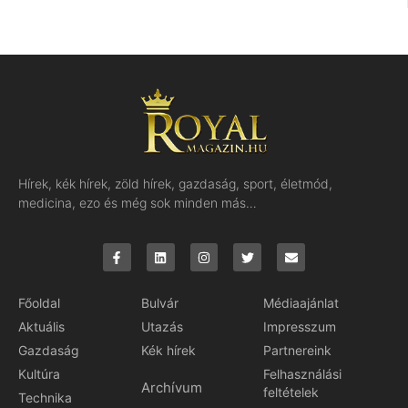
Hírek, kék hírek, zöld hírek, gazdaság, sport, életmód,
medicina, ezo és még sok minden más…
Főoldal
Bulvár
Médiaajánlat
Aktuális
Utazás
Impresszum
Gazdaság
Kék hírek
Partnereink
Kultúra
Felhasználási
Archívum
feltételek
Technika