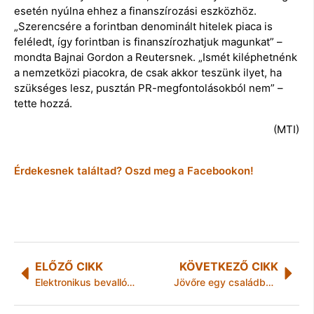
esetén nyúlna ehhez a finanszírozási eszközhöz.
„Szerencsére a forintban denominált hitelek piaca is
feléledt, így forintban is finanszírozhatjuk magunkat” –
mondta Bajnai Gordon a Reutersnek. „Ismét kiléphetnénk
a nemzetközi piacokra, de csak akkor teszünk ilyet, ha
szükséges lesz, pusztán PR-megfontolásokból nem” –
tette hozzá.
(MTI)
Érdekesnek találtad? Oszd meg a Facebookon!
ELŐZŐ CIKK
KÖVETKEZŐ CIKK
Elektronikus bevallók figyelmébe!
Jövőre egy családban csak egy ember kaphat rendelkezésre állási támogatást