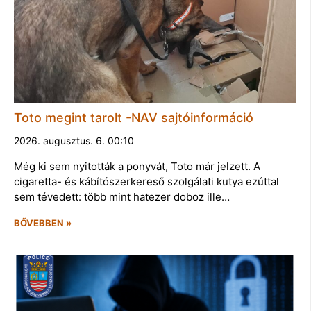
Toto megint tarolt -NAV sajtóinformáció
2026. augusztus. 6. 00:10
Még ki sem nyitották a ponyvát, Toto már jelzett. A
cigaretta- és kábítószerkereső szolgálati kutya ezúttal
sem tévedett: több mint hatezer doboz ille…
BŐVEBBEN »