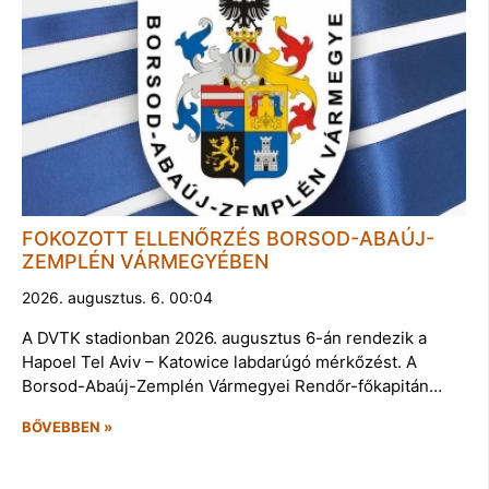
FOKOZOTT ELLENŐRZÉS BORSOD-ABAÚJ-
ZEMPLÉN VÁRMEGYÉBEN
2026. augusztus. 6. 00:04
A DVTK stadionban 2026. augusztus 6-án rendezik a
Hapoel Tel Aviv – Katowice labdarúgó mérkőzést. A
Borsod-Abaúj-Zemplén Vármegyei Rendőr-főkapitán…
BŐVEBBEN »