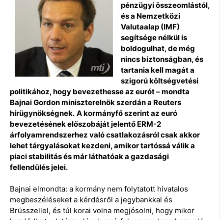
pénzügyi összeomlástól,
és a Nemzetközi
Valutaalap (IMF)
segítsége nélkül is
boldogulhat, de még
nincs biztonságban, és
tartania kell magát a
szigorú költségvetési
politikához, hogy bevezethesse az eurót – mondta
Bajnai Gordon miniszterelnök szerdán a Reuters
hírügynökségnek.
A kormányfő szerint az euró
bevezetésének előszobáját jelentő ERM-2
árfolyamrendszerhez való csatlakozásról csak akkor
lehet tárgyalásokat kezdeni, amikor tartóssá válik a
piaci stabilitás és már láthatóak a gazdasági
fellendülés jelei.
Bajnai elmondta: a kormány nem folytatott hivatalos
megbeszéléseket a kérdésről a jegybankkal és
Brüsszellel, és túl korai volna megjósolni, hogy mikor