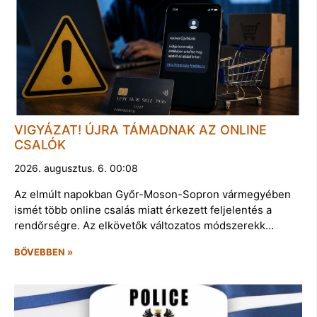
VIGYÁZAT! ÚJRA TÁMADNAK AZ ONLINE
CSALÓK
2026. augusztus. 6. 00:08
Az elmúlt napokban Győr-Moson-Sopron vármegyében
ismét több online csalás miatt érkezett feljelentés a
rendőrségre. Az elkövetők változatos módszerekk…
BŐVEBBEN »