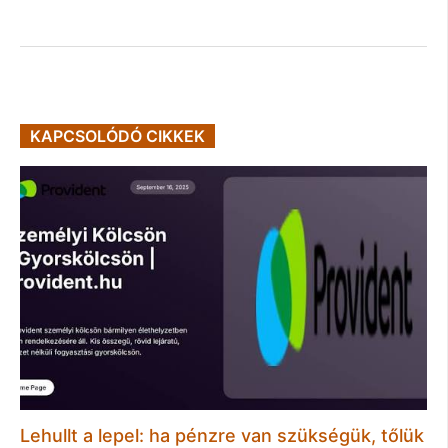
KAPCSOLÓDÓ CIKKEK
Lehullt a lepel: ha pénzre van szükségük, tőlük