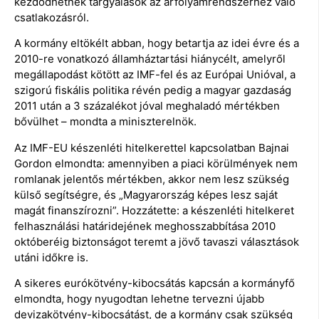
kezdődhetnek tárgyalások az árfolyamrendszerhez való
csatlakozásról.
A kormány eltökélt abban, hogy betartja az idei évre és a
2010-re vonatkozó államháztartási hiánycélt, amelyről
megállapodást kötött az IMF-fel és az Európai Unióval, a
szigorú fiskális politika révén pedig a magyar gazdaság
2011 után a 3 százalékot jóval meghaladó mértékben
bővülhet – mondta a miniszterelnök.
Az IMF-EU készenléti hitelkerettel kapcsolatban Bajnai
Gordon elmondta: amennyiben a piaci körülmények nem
romlanak jelentős mértékben, akkor nem lesz szükség
külső segítségre, és „Magyarország képes lesz saját
magát finanszírozni”. Hozzátette: a készenléti hitelkeret
felhasználási határidejének meghosszabbítása 2010
októberéig biztonságot teremt a jövő tavaszi választások
utáni időkre is.
A sikeres eurókötvény-kibocsátás kapcsán a kormányfő
elmondta, hogy nyugodtan lehetne tervezni újabb
devizakötvény-kibocsátást, de a kormány csak szükség