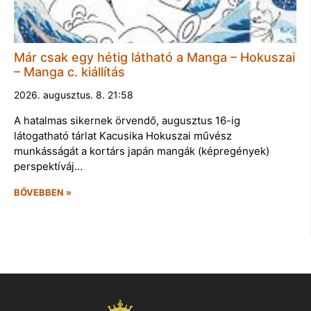
Már csak egy hétig látható a Manga – Hokuszai
– Manga c. kiállítás
2026. augusztus. 8. 21:58
A hatalmas sikernek örvendő, augusztus 16-ig
látogatható tárlat Kacusika Hokuszai művész
munkásságát a kortárs japán mangák (képregények)
perspektíváj…
BŐVEBBEN »