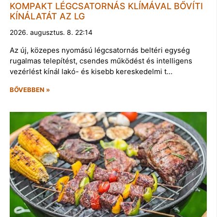
KOMPAKT LÉGCSATORNÁS KLÍMÁVAL BŐVÍTI
KÍNÁLATÁT AZ LG
2026. augusztus. 8. 22:14
Az új, közepes nyomású légcsatornás beltéri egység
rugalmas telepítést, csendes működést és intelligens
vezérlést kínál lakó- és kisebb kereskedelmi t…
BŐVEBBEN »