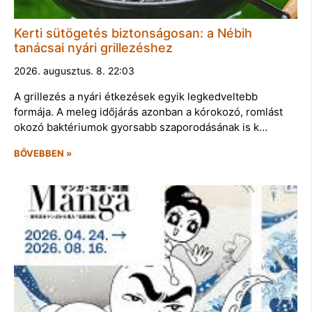
Kerti sütögetés biztonságosan: a Nébih
tanácsai nyári grillezéshez
2026. augusztus. 8. 22:03
A grillezés a nyári étkezések egyik legkedveltebb
formája. A meleg időjárás azonban a kórokozó, romlást
okozó baktériumok gyorsabb szaporodásának is k…
BŐVEBBEN »