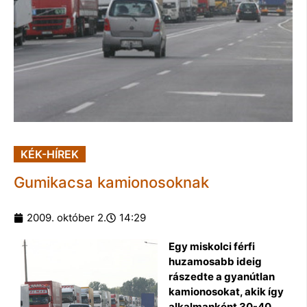
KÉK-HÍREK
Gumikacsa kamionosoknak
2009. október 2.
14:29
Egy miskolci férfi
huzamosabb ideig
rászedte a gyanútlan
kamionosokat, akik így
alkalmanként 30-40