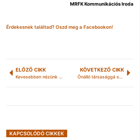
MRFK Kommunikációs Iroda
Érdekesnek találtad? Oszd meg a Facebookon!
ELŐZŐ CIKK
KÖVETKEZŐ CIKK
Kevesebben nézünk tv-t?
Önálló társasággá szerveződött a Sportcentrum
KAPCSOLÓDÓ CIKKEK