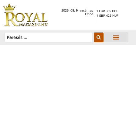
2026. 08. 9. vasárnap
1 EUR 365 HUF
Emőd
1 GBP 425 HUF