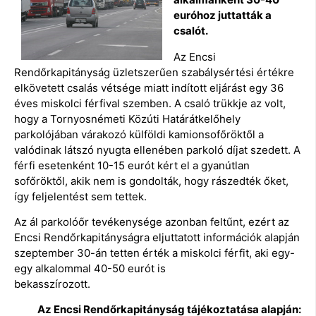
euróhoz juttatták a
csalót.
Az Encsi
Rendőrkapitányság üzletszerűen szabálysértési értékre
elkövetett csalás vétsége miatt indított eljárást egy 36
éves miskolci férfival szemben. A csaló trükkje az volt,
hogy a Tornyosnémeti Közúti Határátkelőhely
parkolójában várakozó külföldi kamionsofőröktől a
valódinak látszó nyugta ellenében parkoló díjat szedett. A
férfi esetenként 10-15 eurót kért el a gyanútlan
sofőröktől, akik nem is gondolták, hogy rászedték őket,
így feljelentést sem tettek.
Az ál parkolóőr tevékenysége azonban feltűnt, ezért az
Encsi Rendőrkapitányságra eljuttatott információk alapján
szeptember 30-án tetten érték a miskolci férfit, aki egy-
egy alkalommal 40-50 eurót is
bekasszírozott.
Az Encsi Rendőrkapitányság tájékoztatása alapján: