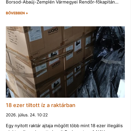
Borsod-Abaúj-Zemplén Vármegyei Rendőr-főkapitán…
BŐVEBBEN »
18 ezer tiltott íz a raktárban
2026. július. 24. 10:22
Egy nyitott raktár ajtaja mögött több mint 18 ezer illegális