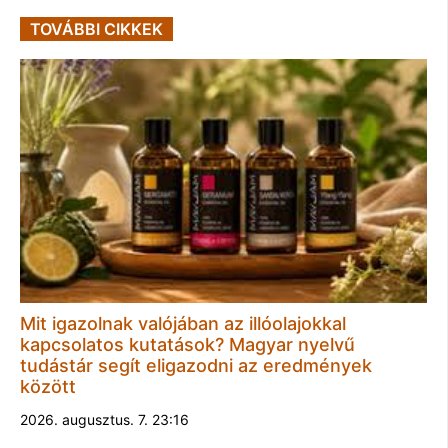
TOVÁBBI CIKKEK
Mit igazolnak valójában az illóolajokkal
kapcsolatos kutatások? Magyar nyelvű
tudástár segít eligazodni az eredmények
között
2026. augusztus. 7. 23:16