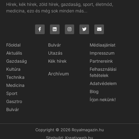
Hírek, kék hírek, zöld hírek, gazdaság, sport, életmód,
medicina, ezo és még sok minden más…
Főoldal
Bulvár
Médiaajánlat
Aktuális
Utazás
Impresszum
Gazdaság
Kék hírek
Partnereink
Kultúra
Felhasználási
Archívum
feltételek
Technika
Adatvédelem
Medicina
Blog
Sport
Írjon nekünk!
Gasztro
Bulvár
Copyright © 2026 Royalmagazin.hu
Sitebuild:
Kreativweb.hu