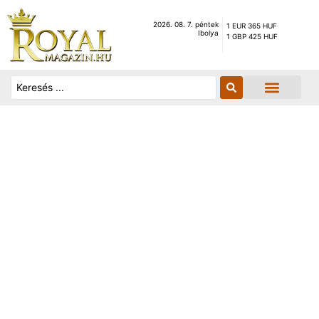
2026. 08. 7. péntek
1 EUR 365 HUF
Ibolya
1 GBP 425 HUF