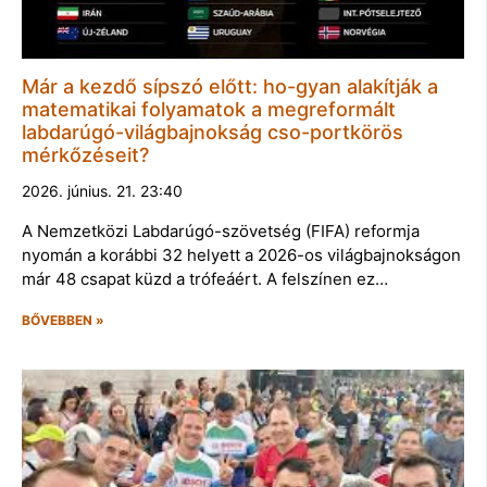
Már a kezdő sípszó előtt: ho-gyan alakítják a
matematikai folyamatok a megreformált
labdarúgó-világbajnokság cso-portkörös
mérkőzéseit?
2026. június. 21. 23:40
A Nemzetközi Labdarúgó-szövetség (FIFA) reformja
nyomán a korábbi 32 helyett a 2026-os világbajnokságon
már 48 csapat küzd a trófeáért. A felszínen ez…
BŐVEBBEN »