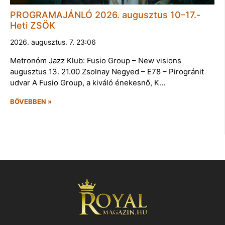
PROGRAMAJÁNLÓ 2026. augusztus 10–17.-
Heti ZSÖK
2026. augusztus. 7. 23:06
Metronóm Jazz Klub: Fusio Group – New visions
augusztus 13. 21.00 Zsolnay Negyed – E78 – Pirogránit
udvar A Fusio Group, a kiváló énekesnő, K…
BŐVEBBEN »