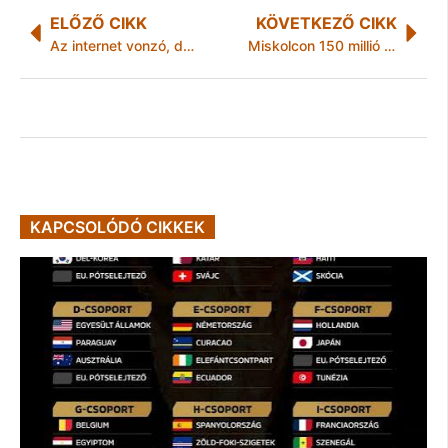
ELŐZŐ CIKK
KÖVETKEZŐ CIKK
Az internet vonzó, de veszélyes!
Miskolcon 150 millió plusz jut a kultúrára
KAPCSOLÓDÓ CIKKEK