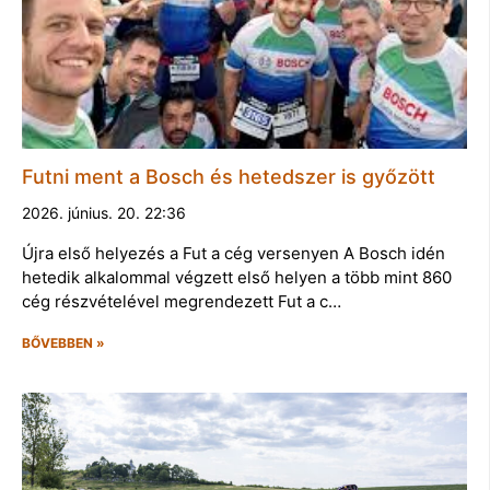
Futni ment a Bosch és hetedszer is győzött
2026. június. 20. 22:36
Újra első helyezés a Fut a cég versenyen A Bosch idén
hetedik alkalommal végzett első helyen a több mint 860
cég részvételével megrendezett Fut a c…
BŐVEBBEN »