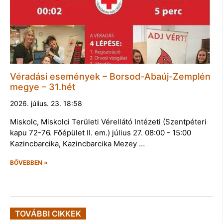
Véradási események – Borsod-Abaúj-Zemplén
megye – 31.hét
2026. július. 23. 18:58
Miskolc, Miskolci Területi Vérellátó Intézeti (Szentpéteri
kapu 72-76. Főépület II. em.) július 27. 08:00 - 15:00
Kazincbarcika, Kazincbarcika Mezey …
BŐVEBBEN »
TOVÁBBI CIKKEK