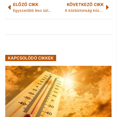
ELŐZŐ CIKK
KÖVETKEZŐ CIKK
Egyszerűbb lesz üzletet nyitni októbertől
A közbiztonság közös érdekünk
KAPCSOLÓDÓ CIKKEK