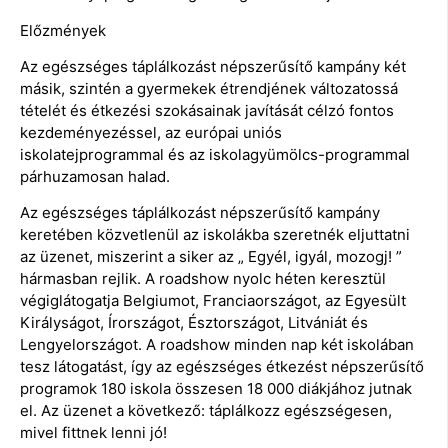
Előzmények
Az egészséges táplálkozást népszerűsítő kampány két
másik, szintén a gyermekek étrendjének változatossá
tételét és étkezési szokásainak javítását célzó fontos
kezdeményezéssel, az európai uniós
iskolatejprogrammal és az iskolagyümölcs-programmal
párhuzamosan halad.
Az egészséges táplálkozást népszerűsítő kampány
keretében közvetlenül az iskolákba szeretnék eljuttatni
az üzenet, miszerint a siker az „ Egyél, igyál, mozogj! ”
hármasban rejlik. A roadshow nyolc héten keresztül
végiglátogatja Belgiumot, Franciaországot, az Egyesült
Királyságot, Írországot, Észtországot, Litvániát és
Lengyelországot. A roadshow minden nap két iskolában
tesz látogatást, így az egészséges étkezést népszerűsítő
programok 180 iskola összesen 18 000 diákjához jutnak
el. Az üzenet a következő: táplálkozz egészségesen,
mivel fittnek lenni jó!