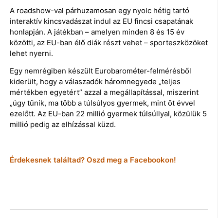
A roadshow-val párhuzamosan egy nyolc hétig tartó
interaktív kincsvadászat indul az EU fincsi csapatának
honlapján. A játékban – amelyen minden 8 és 15 év
közötti, az EU-ban élő diák részt vehet – sporteszközöket
lehet nyerni.
Egy nemrégiben készült Eurobarométer-felmérésből
kiderült, hogy a válaszadók háromnegyede „teljes
mértékben egyetért” azzal a megállapítással, miszerint
„úgy tűnik, ma több a túlsúlyos gyermek, mint öt évvel
ezelőtt. Az EU-ban 22 millió gyermek túlsúllyal, közülük 5
millió pedig az elhízással küzd.
Érdekesnek találtad? Oszd meg a Facebookon!