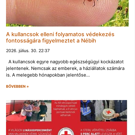
A kullancsok elleni folyamatos védekezés
fontosságára figyelmeztet a Nébih
2026. július. 30. 22:37
A kullancsok egyre nagyobb egészségügyi kockázatot
jelentenek. Nemcsak az emberek, a háziállatok számára
is. A melegebb hónapokban jelentőse…
BŐVEBBEN »