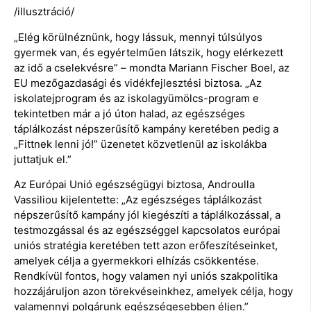
/illusztráció/
„Elég körülnéznünk, hogy lássuk, mennyi túlsúlyos
gyermek van, és egyértelműen látszik, hogy elérkezett
az idő a cselekvésre” – mondta Mariann Fischer Boel, az
EU mezőgazdasági és vidékfejlesztési biztosa. „Az
iskolatejprogram és az iskolagyümölcs-program e
tekintetben már a jó úton halad, az egészséges
táplálkozást népszerűsítő kampány keretében pedig a
„Fittnek lenni jó!” üzenetet közvetlenül az iskolákba
juttatjuk el.”
Az Európai Unió egészségügyi biztosa, Androulla
Vassiliou kijelentette: „Az egészséges táplálkozást
népszerűsítő kampány jól kiegészíti a táplálkozással, a
testmozgással és az egészséggel kapcsolatos európai
uniós stratégia keretében tett azon erőfeszítéseinket,
amelyek célja a gyermekkori elhízás csökkentése.
Rendkívül fontos, hogy valamen nyi uniós szakpolitika
hozzájáruljon azon törekvéseinkhez, amelyek célja, hogy
valamennyi polgárunk egészségesebben éljen.”