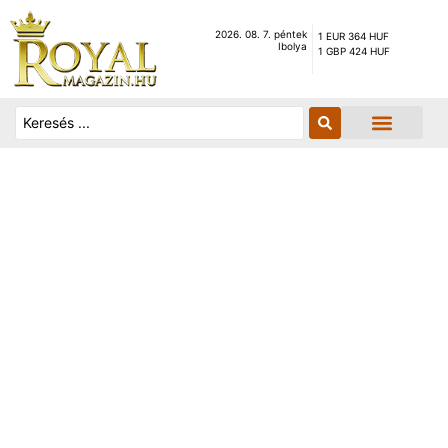
2026. 08. 7. péntek
1 EUR 364 HUF
Ibolya
1 GBP 424 HUF