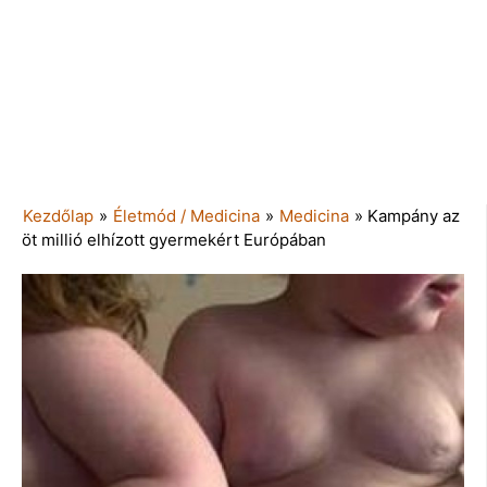
Kezdőlap
»
Életmód / Medicina
»
Medicina
»
Kampány az
öt millió elhízott gyermekért Európában