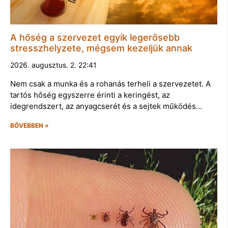
A hőség a szervezet egyik legerősebb
stresszhelyzete, mégsem kezeljük annak
2026. augusztus. 2. 22:41
Nem csak a munka és a rohanás terheli a szervezetet. A
tartós hőség egyszerre érinti a keringést, az
idegrendszert, az anyagcserét és a sejtek működés…
BŐVEBBEN »