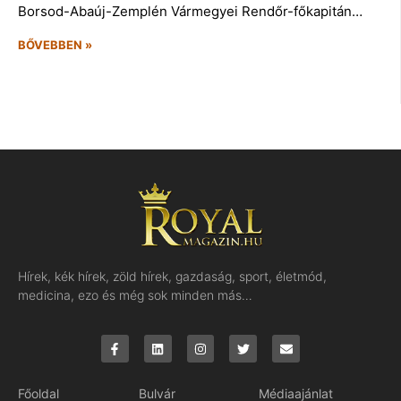
Borsod-Abaúj-Zemplén Vármegyei Rendőr-főkapitán…
BŐVEBBEN »
Hírek, kék hírek, zöld hírek, gazdaság, sport, életmód,
medicina, ezo és még sok minden más…
Főoldal
Bulvár
Médiaajánlat