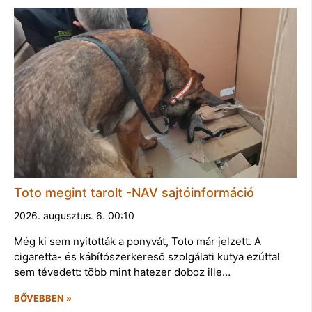
Toto megint tarolt -NAV sajtóinformáció
2026. augusztus. 6. 00:10
Még ki sem nyitották a ponyvát, Toto már jelzett. A
cigaretta- és kábítószerkereső szolgálati kutya ezúttal
sem tévedett: több mint hatezer doboz ille…
BŐVEBBEN »