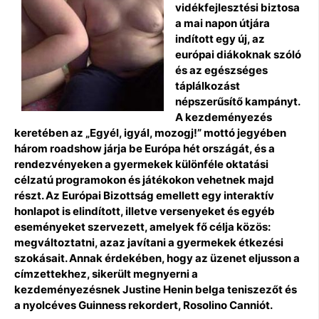
vidékfejlesztési biztosa
a mai napon útjára
indított egy új, az
európai diákoknak szóló
és az egészséges
táplálkozást
népszerűsítő kampányt.
A kezdeményezés
keretében az „Egyél, igyál, mozogj!” mottó jegyében
három roadshow járja be Európa hét országát, és a
rendezvényeken a gyermekek különféle oktatási
célzatú programokon és játékokon vehetnek majd
részt. Az Európai Bizottság emellett egy interaktív
honlapot is elindított, illetve versenyeket és egyéb
eseményeket szervezett, amelyek fő célja közös:
megváltoztatni, azaz javítani a gyermekek étkezési
szokásait. Annak érdekében, hogy az üzenet eljusson a
címzettekhez, sikerült megnyerni a
kezdeményezésnek Justine Henin belga teniszezőt és
a nyolcéves Guinness rekordert, Rosolino Canniót.