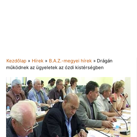
Kezdőlap
»
Hírek
»
B.A.Z.-megyei hírek
»
Drágán
működnek az ügyeletek az ózdi kistérségben