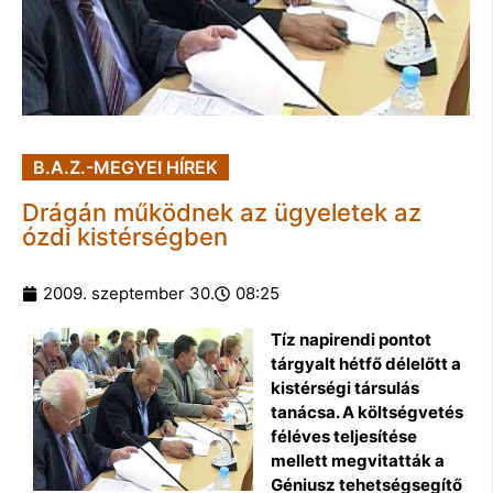
B.A.Z.-MEGYEI HÍREK
Drágán működnek az ügyeletek az
ózdi kistérségben
2009. szeptember 30.
08:25
Tíz napirendi pontot
tárgyalt hétfő délelőtt a
kistérségi társulás
tanácsa. A költségvetés
féléves teljesítése
mellett megvitatták a
Géniusz tehetségsegítő