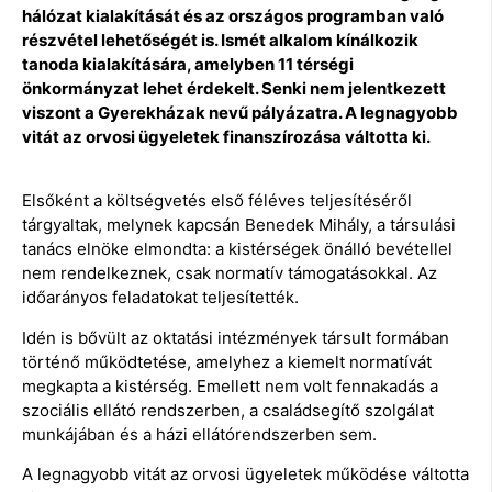
hálózat kialakítását és az országos programban való
részvétel lehetőségét is. Ismét alkalom kínálkozik
tanoda kialakítására, amelyben 11 térségi
önkormányzat lehet érdekelt. Senki nem jelentkezett
viszont a Gyerekházak nevű pályázatra. A legnagyobb
vitát az orvosi ügyeletek finanszírozása váltotta ki.
Elsőként a költségvetés első féléves teljesítéséről
tárgyaltak, melynek kapcsán Benedek Mihály, a társulási
tanács elnöke elmondta: a kistérségek önálló bevétellel
nem rendelkeznek, csak normatív támogatásokkal. Az
időarányos feladatokat teljesítették.
Idén is bővült az oktatási intézmények társult formában
történő működtetése, amelyhez a kiemelt normatívát
megkapta a kistérség. Emellett nem volt fennakadás a
szociális ellátó rendszerben, a családsegítő szolgálat
munkájában és a házi ellátórendszerben sem.
A legnagyobb vitát az orvosi ügyeletek működése váltotta