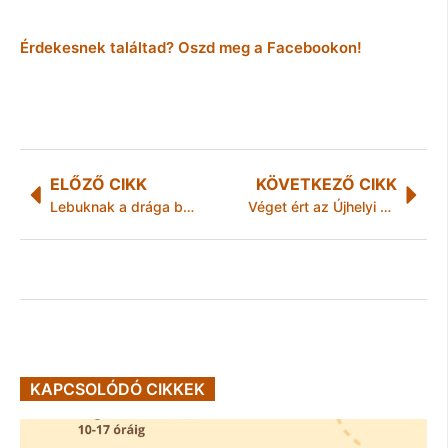
Érdekesnek találtad? Oszd meg a Facebookon!
ELŐZŐ CIKK
KÖVETKEZŐ CIKK
Lebuknak a drága bankszámlák! – elindult a Bankváltás.hu portál
Véget ért az Újhelyi Napok egy hetes rendezvénysorozata
KAPCSOLÓDÓ CIKKEK