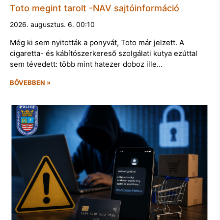
Toto megint tarolt -NAV sajtóinformáció
2026. augusztus. 6. 00:10
Még ki sem nyitották a ponyvát, Toto már jelzett. A
cigaretta- és kábítószerkereső szolgálati kutya ezúttal
sem tévedett: több mint hatezer doboz ille…
BŐVEBBEN »