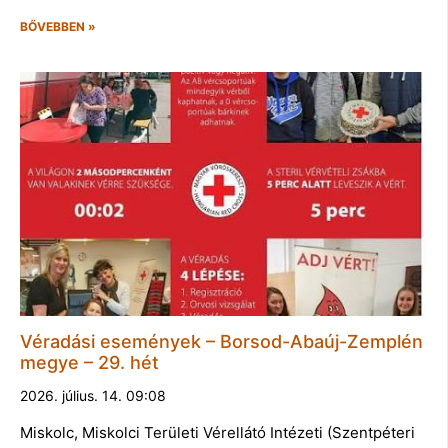
BŐVEBBEN »
Véradási események – Borsod-Abaúj-Zemplén
megye – 29. hét
2026. július. 14. 09:08
Miskolc, Miskolci Területi Vérellátó Intézeti (Szentpéteri