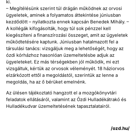
ki.
– Megítélésünk szerint túl drágán működnek az orvosi
ügyeletek, aminek a folyamatos áttekintése júniusban
kezdődött – nyilatkozta ennek kapcsán Benedek Mihály. –
A kollégák kifogásolták, hogy túl sok pénzzel kell
kiegészíteni a finanszírozási összeget, amit az ügyeletek
működtetésére kaptunk. Júniusban hatalmazott fel a
társulási tanács: vizsgáljuk meg a lehetőségét, hogy az
ózdi kórházhoz hasonlóan üzemeltetésbe adjuk az
ügyeleteket. Ez más térségekben jól működik, mi ezt
vizsgáltuk, kértük az orvosok véleményét. 18 háziorvos
elzárkózott ettől a megoldástól, szerintük az lenne a
megoldás, ha az ő bérüket emelnénk.
Az ülésen tájékoztató hangzott el a mozgókönyvtári
feladatok ellátásáról, valamint az Ózdi Hulladékátrakó és
Hulladékudvar üzemeltetésének tapasztalatairól.
/ozd.hu/