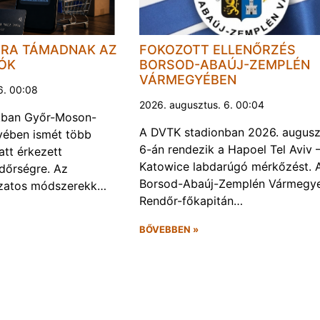
JRA TÁMADNAK AZ
FOKOZOTT ELLENŐRZÉS
LÓK
BORSOD-ABAÚJ-ZEMPLÉN
VÁRMEGYÉBEN
6. 00:08
2026. augusztus. 6. 00:04
kban Győr-Moson-
A DVTK stadionban 2026. augusz
ében ismét több
6-án rendezik a Hapoel Tel Aviv 
att érkezett
Katowice labdarúgó mérkőzést. 
ndőrségre. Az
Borsod-Abaúj-Zemplén Vármegye
ozatos módszerekk…
Rendőr-főkapitán…
BŐVEBBEN »