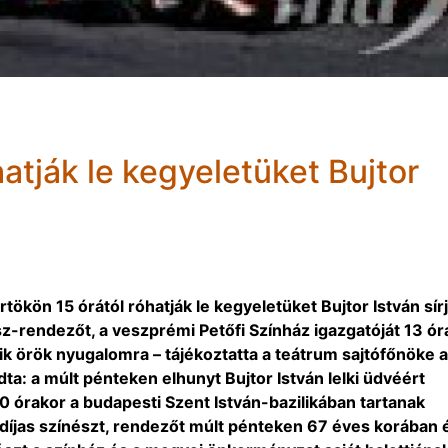
hatják le kegyeletüket Bujtor
rtökön 15 órától róhatják le kegyeletüket Bujtor István sír
-rendezőt, a veszprémi Petőfi Színház igazgatóját 13 ór
ik örök nyugalomra – tájékoztatta a teátrum sajtófőnöke 
ta: a múlt pénteken elhunyt Bujtor István lelki üdvéért
 órakor a budapesti Szent István-bazilikában tartanak
díjas színészt, rendezőt múlt pénteken 67 éves korában 