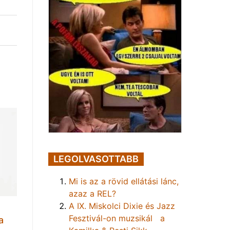
LEGOLVASOTTABB
Mi is az a rövid ellátási lánc,
azaz a REL?
A IX. Miskolci Dixie és Jazz
Fesztivál-on muzsikál a
a