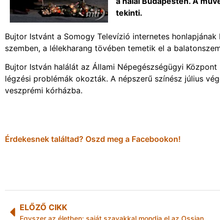
a halál Budapesten. A művé
tekinti.
Bujtor Istvánt a Somogy Televízió internetes honlapjának k
szemben, a lélekharang tövében temetik el a balatonsze
Bujtor István halálát az Állami Népegészségügyi Központ 
légzési problémák okozták. A népszerű színész július végén
veszprémi kórházba.
Érdekesnek találtad? Oszd meg a Facebookon!
ELŐZŐ CIKK
Egyszer az életben: saját szavakkal mondja el az Ossian