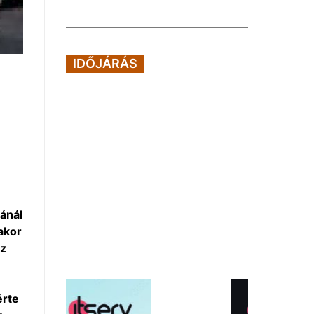
IDŐJÁRÁS
jánál
akor
az
érte