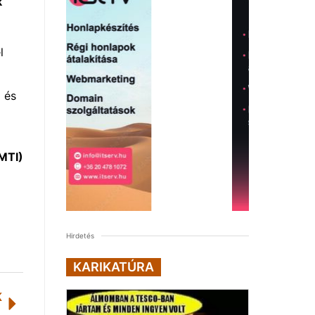
k
l
 és
MTI)
Hirdetés
KARIKATÚRA
K