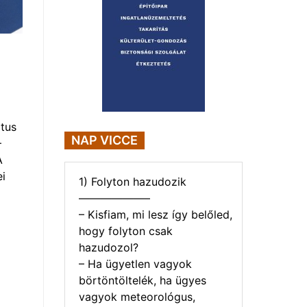
tus
NAP VICCE
–
A
i
1) Folyton hazudozik
——————–
– Kisfiam, mi lesz így belőled,
hogy folyton csak
hazudozol?
– Ha ügyetlen vagyok
börtöntöltelék, ha ügyes
vagyok meteorológus,