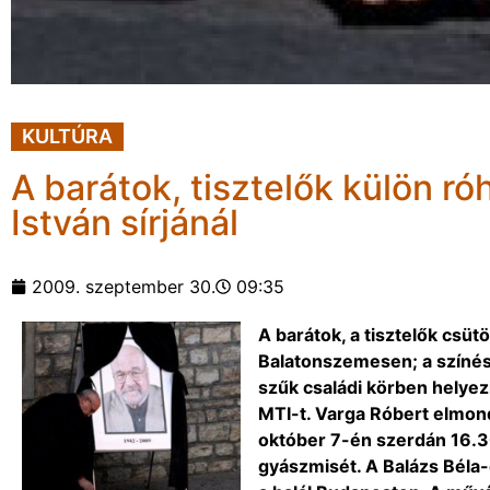
KULTÚRA
A barátok, tisztelők külön ró
István sírjánál
2009. szeptember 30.
09:35
A barátok, a tisztelők csütö
Balatonszemesen; a színész
szűk családi körben helyez
MTI-t. Varga Róbert elmond
október 7-én szerdán 16.30
gyászmisét. A Balázs Béla-