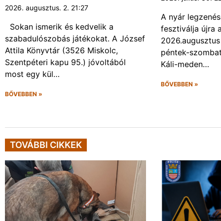
2026. augusztus. 2. 21:27
A nyár legzenés
Sokan ismerik és kedvelik a
fesztiválja újr
szabadulószobás játékokat. A József
2026.augusztus 
Attila Könyvtár (3526 Miskolc,
péntek-szombat 
Szentpéteri kapu 95.) jóvoltából
Káli-meden…
most egy kül…
BŐVEBBEN »
BŐVEBBEN »
TOVÁBBI CIKKEK