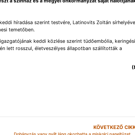
szt a színház és a megyei önkormányzat saját halottjána
eddi híradása szerint testvére, Latinovits Zoltán sírhelyéve
mesi temetőben.
igazgatójának keddi közlése szerint tüdőembólia, keringési
 lett rosszul, életveszélyes állapotban szállították a
(
KÖVETKEZŐ CIK
Dohányzás vagy nyílt láng okozhatta a miskolci paneltüzet augusztusban