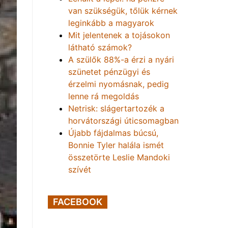
van szükségük, tőlük kérnek
leginkább a magyarok
Mit jelentenek a tojásokon
látható számok?
A szülők 88%-a érzi a nyári
szünetet pénzügyi és
érzelmi nyomásnak, pedig
lenne rá megoldás
Netrisk: slágertartozék a
horvátországi úticsomagban
Újabb fájdalmas búcsú,
Bonnie Tyler halála ismét
összetörte Leslie Mandoki
szívét
FACEBOOK