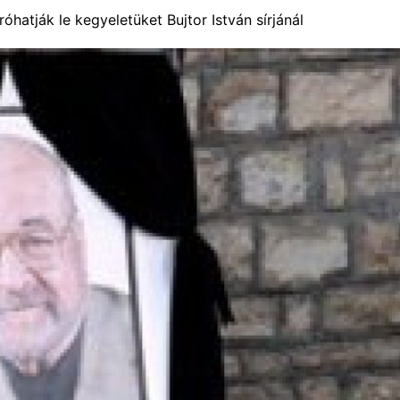
róhatják le kegyeletüket Bujtor István sírjánál