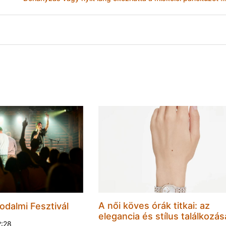
A női köves órák titkai: az
odalmi Fesztivál
elegancia és stílus találkozás
2:28