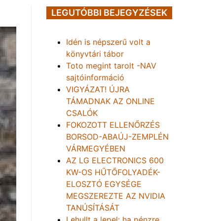
LEGUTÓBBI BEJEGYZÉSEK
Idén is népszerű volt a
könyvtári tábor
Toto megint tarolt -NAV
sajtóinformáció
VIGYÁZAT! ÚJRA
TÁMADNAK AZ ONLINE
CSALÓK
FOKOZOTT ELLENŐRZÉS
BORSOD-ABAÚJ-ZEMPLÉN
VÁRMEGYÉBEN
AZ LG ELECTRONICS 600
KW-OS HŰTŐFOLYADÉK-
ELOSZTÓ EGYSÉGE
MEGSZEREZTE AZ NVIDIA
TANÚSÍTÁSÁT
Lehullt a lepel: ha pénzre