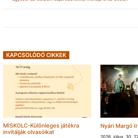
KAPCSOLÓDÓ CIKKEK
MISKOLC-Különleges játékra
Nyári Margó Ir
invitálják olvasóikat
2026. július. 30. 2