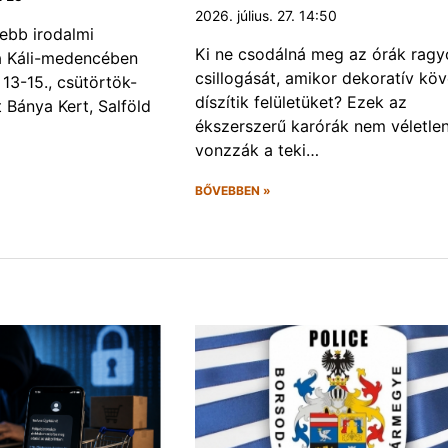
2026. július. 27. 14:50
ebb irodalmi
Ki ne csodálná meg az órák rag
a a Káli-medencében
csillogását, amikor dekoratív kö
13-15., csütörtök-
díszítik felületüket? Ezek az
Bánya Kert, Salföld
ékszerszerű karórák nem véletlen
vonzzák a teki…
BŐVEBBEN »