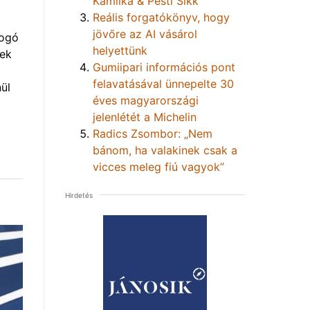
Kamilka & Pesti Sikk
Reális forgatókönyv, hogy
jövőre az AI vásárol
yogó
helyettünk
vek
Gumiipari információs pont
felavatásával ünnepelte 30
ül
éves magyarországi
jelenlétét a Michelin
Radics Zsombor: „Nem
bánom, ha valakinek csak a
vicces meleg fiú vagyok”
Hirdetés