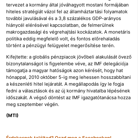
tervezet a kormány által jóváhagyott mostani formájában
hiteles stratégiát vázol fel az államháztartási folyamatok
további javulásával és a 3,8 százalékos GDP-arányos
hiánycél elérésével kapcsolatban, de felmerülnek
makrogazdasági és végrehajtási kockázatok. A monetáris
politika eddig megfelelő volt, és fontos előrehaladás
történt a pénzügyi felügyelet megerősítése terén.
Kifejtette: a globális pénzpiacok jövőbeli alakulását övező
bizonytalanságot is figyelembe véve, az IMF delegációja
támogatja a magyar hatóságok azon kérését, hogy hat
hónappal, 2010 október 5-ig meg lehessen hosszabbítani
a készenléti hitel lejáratát. A megállapodás így le fogja
fedni a választások és az új kormány hivatalba lépésének
időszakát. A végső döntést az IMF igazgatótanácsa hozza
meg szeptember végén.
(MTI)
Érdekesnek találtad? Oszd meg a Facebookon!