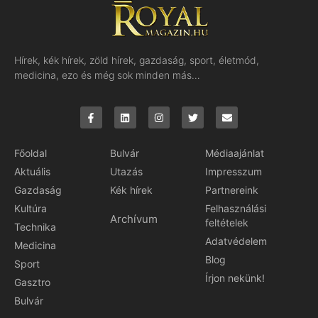
Hírek, kék hírek, zöld hírek, gazdaság, sport, életmód,
medicina, ezo és még sok minden más…
Főoldal
Bulvár
Médiaajánlat
Aktuális
Utazás
Impresszum
Gazdaság
Kék hírek
Partnereink
Kultúra
Felhasználási
Archívum
feltételek
Technika
Adatvédelem
Medicina
Blog
Sport
Írjon nekünk!
Gasztro
Bulvár