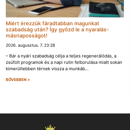
Miért érezzük fáradtabban magunkat
szabadság után? Így győzd le a nyaralás-
másnaposságot!
2026. augusztus. 7. 23:28
– Bár a nyári szabadság célja a teljes regenerálódás, a
zsúfolt programok és a napi rutin felborulása miatt sokan
kimerültebben térnek vissza a munkáb…
BŐVEBBEN »