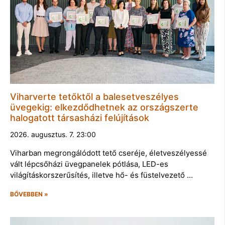
Viharverte tetőktől a balesetveszélyes
üvegekig: elkezdődhetnek az országszerte
halogatott társasházi felújítások
2026. augusztus. 7. 23:00
Viharban megrongálódott tető cseréje, életveszélyessé
vált lépcsőházi üvegpanelek pótlása, LED-es
világításkorszerűsítés, illetve hő- és füstelvezető …
BŐVEBBEN »