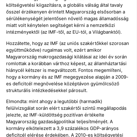
költségvetési kiigazításra, a globális válság által tavaly
ősszel érzékenyen érintett Magyarország elsősorban a
sérülékenységét jelentősen növelő magas államadósság
miatt volt kénytelen segítséget kérni a nemzetközi
intézményektől (az IMF-től, az EU-tól, a Világbanktól).
Hozzátette, hogy az IMF (az uniós szakértőkkel szorosan
együttműködve) rugalmas volt, ezért amikor
Magyarország makrogazdasági kilátásai az idei év során
romlottak a korábban várthoz képest, az államháztartási
hiánycél kétszer is megváltozott. Fontos megemlíteni,
hogy a kormány és az IMF megegyezése alapján a 2009-
es deficitcél megnövelése középtávon gyümölcsöző
strukturális intézkedésekkel párosult.
Elmondta: mint ahogy a legutóbbi (harmadik)
felülvizsgálat során elért szakértői szintű megállapodás
jelezte, az IMF-küldöttség pozitívan értékelte
Magyarország gazdaságpolitikai teljesítményét. A
kormány elkötelezett a 3,9 százalékos GDP-arányos
deficitcél elérése érdekében. A 2010-es költségvetési