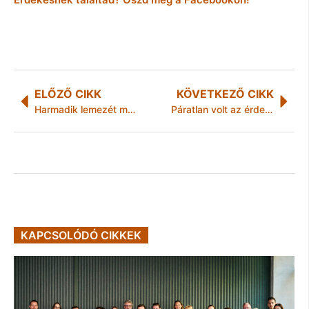
ELŐZŐ CIKK
KÖVETKEZŐ CIKK
Harmadik lemezét mutatta be Japánban Harcsa Veronika
Páratlan volt az érdeklődés a kulturális örökség napjain
KAPCSOLÓDÓ CIKKEK