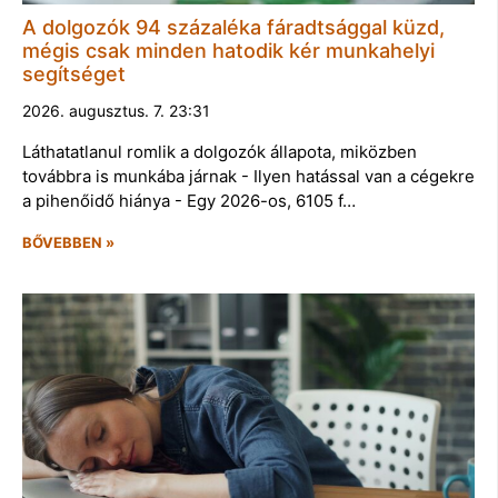
A dolgozók 94 százaléka fáradtsággal küzd,
mégis csak minden hatodik kér munkahelyi
segítséget
2026. augusztus. 7. 23:31
Láthatatlanul romlik a dolgozók állapota, miközben
továbbra is munkába járnak - Ilyen hatással van a cégekre
a pihenőidő hiánya - Egy 2026-os, 6105 f…
BŐVEBBEN »