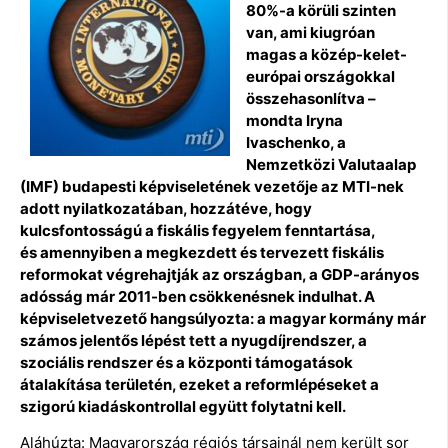
80%-a körüli szinten
van, ami kiugróan
magas a közép-kelet-
európai országokkal
összehasonlítva –
mondta Iryna
Ivaschenko, a
Nemzetközi Valutaalap
(IMF) budapesti képviseletének vezetője az MTI-nek
adott nyilatkozatában, hozzátéve, hogy
kulcsfontosságú a fiskális fegyelem fenntartása,
és amennyiben a megkezdett és tervezett fiskális
reformokat végrehajtják az országban,
a GDP-arányos
adósság már 2011-ben csökkenésnek indulhat. A
képviseletvezető hangsúlyozta: a magyar kormány már
számos jelentős lépést tett a nyugdíjrendszer, a
szociális rendszer és a központi támogatások
átalakítása területén, ezeket a reformlépéseket a
szigorú kiadáskontrollal együtt folytatni kell.
Aláhúzta: Magyarország régiós társainál nem került sor