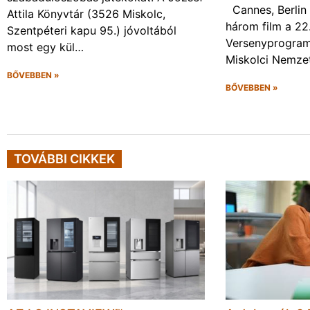
Cannes, Berlin 
Attila Könyvtár (3526 Miskolc,
három film a 22
Szentpéteri kapu 95.) jóvoltából
Versenyprogram
most egy kül…
Miskolci Nemzet
BŐVEBBEN »
BŐVEBBEN »
TOVÁBBI CIKKEK