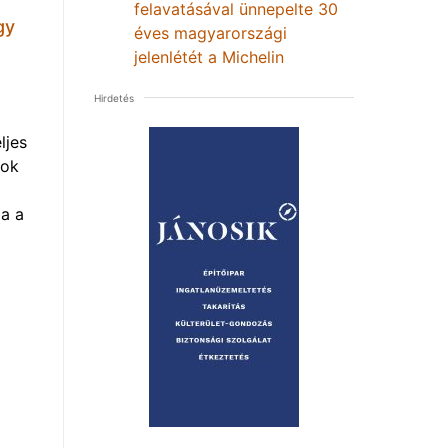
felavatásával ünnepelte 30
gy
éves magyarországi
jelenlétét a Michelin
Hirdetés
ljes
mok
a a