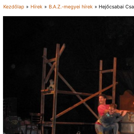
Kezdőlap
»
Hírek
»
B.A.Z.-megyei hírek
»
Hejőcsabai Cs