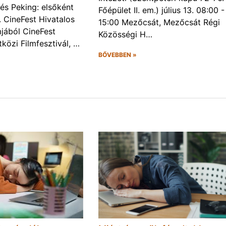
és Peking: elsőként
Főépület II. em.) július 13. 08:00 -
. CineFest Hivatalos
15:00 Mezőcsát, Mezőcsát Régi
jából CineFest
Közösségi H…
közi Filmfesztivál, …
BŐVEBBEN »