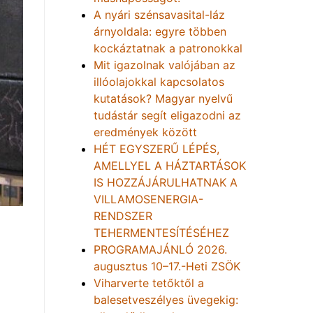
A nyári szénsavasital-láz
árnyoldala: egyre többen
kockáztatnak a patronokkal
Mit igazolnak valójában az
illóolajokkal kapcsolatos
kutatások? Magyar nyelvű
tudástár segít eligazodni az
eredmények között
HÉT EGYSZERŰ LÉPÉS,
AMELLYEL A HÁZTARTÁSOK
IS HOZZÁJÁRULHATNAK A
VILLAMOSENERGIA-
RENDSZER
TEHERMENTESÍTÉSÉHEZ
PROGRAMAJÁNLÓ 2026.
augusztus 10–17.-Heti ZSÖK
Viharverte tetőktől a
balesetveszélyes üvegekig: