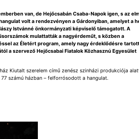
mberben van, de Hejőcsabán Csaba-Napok igen, s az elm
 hangulat volt a rendezvényen a Gárdonyiban, amelyet a he
ászy Istvánné önkormányzati képviselő támogatott. A
űsorszámok mulattatták a nagyérdeműt, s közben a
éssel az Életért program, amely nagy érdeklődésre tartot
ától a szervező Hejőcsabai Fiatalok Közhasznú Egyesület
ház Kiutalt szerelem című zenész szinházi produkciója alat
77 számú házban – felforrósodott a hangulat.