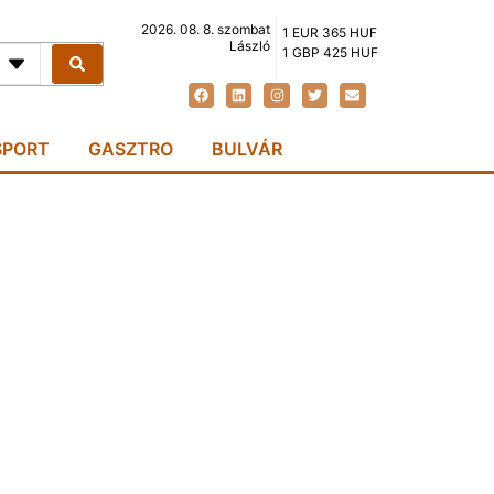
2026. 08. 8. szombat
1 EUR 365 HUF
László
1 GBP 425 HUF
SPORT
GASZTRO
BULVÁR