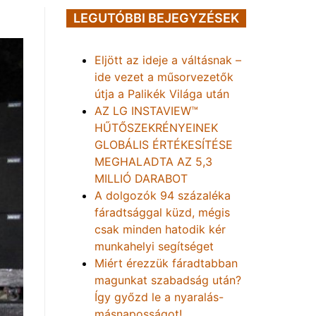
LEGUTÓBBI BEJEGYZÉSEK
Eljött az ideje a váltásnak –
ide vezet a műsorvezetők
útja a Palikék Világa után
AZ LG INSTAVIEW™
HŰTŐSZEKRÉNYEINEK
GLOBÁLIS ÉRTÉKESÍTÉSE
MEGHALADTA AZ 5,3
MILLIÓ DARABOT
A dolgozók 94 százaléka
fáradtsággal küzd, mégis
csak minden hatodik kér
munkahelyi segítséget
Miért érezzük fáradtabban
magunkat szabadság után?
Így győzd le a nyaralás-
másnaposságot!