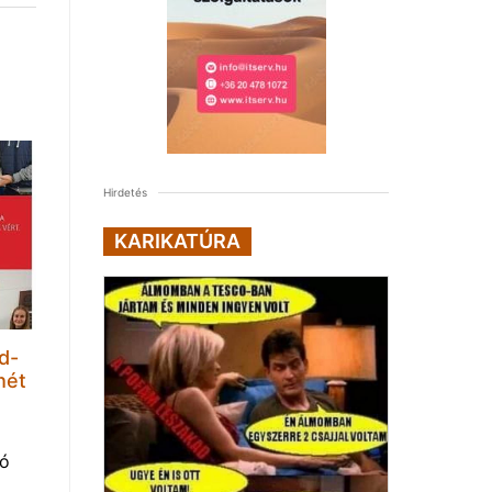
Hirdetés
KARIKATÚRA
d-
hét
tó