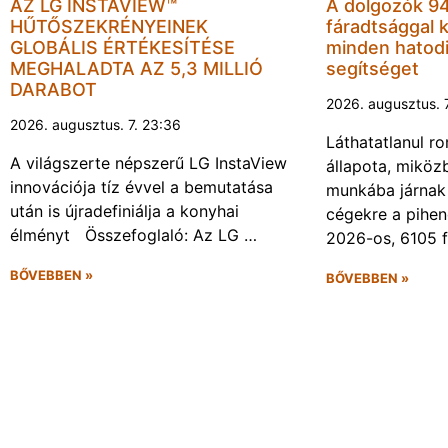
AZ LG INSTAVIEW™
A dolgozók 94
HŰTŐSZEKRÉNYEINEK
fáradtsággal 
GLOBÁLIS ÉRTÉKESÍTÉSE
minden hatodi
MEGHALADTA AZ 5,3 MILLIÓ
segítséget
DARABOT
2026. augusztus. 
2026. augusztus. 7. 23:36
Láthatatlanul r
A világszerte népszerű LG InstaView
állapota, miköz
innovációja tíz évvel a bemutatása
munkába járnak 
után is újradefiniálja a konyhai
cégekre a pihen
élményt Összefoglaló: Az LG …
2026-os, 6105 
BŐVEBBEN »
BŐVEBBEN »