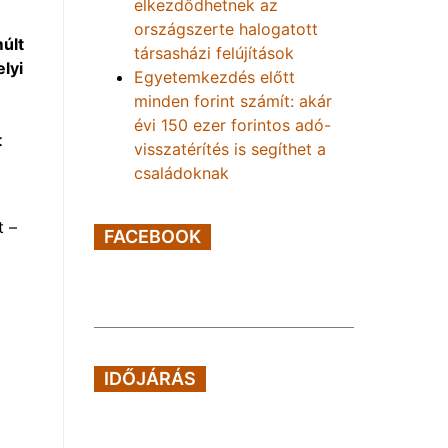
elkezdődhetnek az
országszerte halogatott
últ
társasházi felújítások
lyi
Egyetemkezdés előtt
minden forint számít: akár
évi 150 ezer forintos adó-
t
visszatérítés is segíthet a
családoknak
t –
FACEBOOK
IDŐJÁRÁS