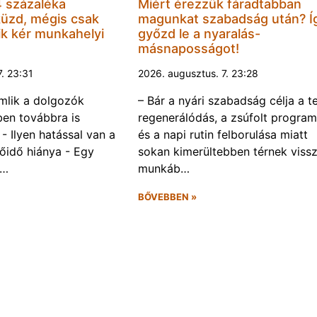
 százaléka
Miért érezzük fáradtabban
küzd, mégis csak
magunkat szabadság után? Í
k kér munkahelyi
győzd le a nyaralás-
másnaposságot!
7. 23:31
2026. augusztus. 7. 23:28
omlik a dolgozók
– Bár a nyári szabadság célja a te
ben továbbra is
regenerálódás, a zsúfolt progra
- Ilyen hatással van a
és a napi rutin felborulása miatt
őidő hiánya - Egy
sokan kimerültebben térnek vissz
f…
munkáb…
BŐVEBBEN »