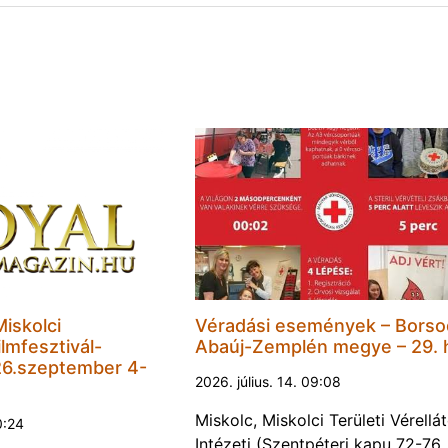
Miskolci
Véradási események – Borso
lmfesztivál-
Abaúj-Zemplén megye – 29. 
6.szeptember 4-
2026. július. 14. 09:08
Miskolc, Miskolci Területi Vérellá
0:24
Intézeti (Szentpéteri kapu 72-76.