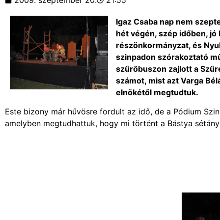
2009. szeptember 20.
21:55
Igaz Csaba nap nem szepte
hét végén, szép időben, jó
részönkormányzat, és Nyul
szinpadon szórakoztató m
szűrőbuszon zajlott a Szűr
számot, mist azt Varga Bél
elnökétől megtudtuk.
Este bizony már hűvösre fordult az idő, de a Pódium Szin
amelyben megtudhattuk, hogy mi történt a Bástya sétány 