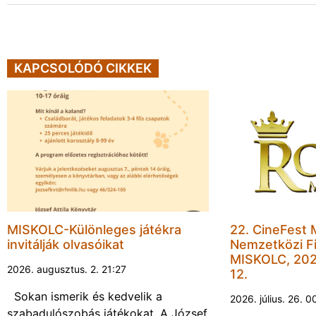
KAPCSOLÓDÓ CIKKEK
MISKOLC-Különleges játékra
22. CineFest 
invitálják olvasóikat
Nemzetközi Fi
MISKOLC, 202
2026. augusztus. 2. 21:27
12.
Sokan ismerik és kedvelik a
2026. július. 26. 0
szabadulószobás játékokat. A József