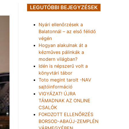
LEGUTÓBBI BEJEGYZÉSEK
Nyári ellenőrzések a
Balatonnál – az első félidő
végén
Hogyan alakulnak át a
kézműves pálinkák a
modern világban?
Idén is népszerű volt a
könyvtári tábor
Toto megint tarolt -NAV
sajtóinformáció
VIGYÁZAT! ÚJRA
TÁMADNAK AZ ONLINE
CSALÓK
FOKOZOTT ELLENŐRZÉS
BORSOD-ABAÚJ-ZEMPLÉN
VÁRMEGYÉBEN