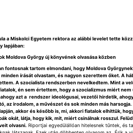
la a Miskolci Egyetem rektora az alábbi levelet tette közz
y lapjában:
ok Moldova György új könyvének olvasása közben
ban fontosnak tartom elmondani, hogy Moldova Györgynek
n minden írását olvastam, és nagyon szerettem őket. A há
ettem. A szocialista rendszerben nevelkedtem. Mint a ve
iatalok, én sem értettem, hogy a szocializmus miért nem
ahogy azt a rendszer ideológusai, vezetői hirdetik, ahogy
jtó, az irodalom, a művészet és sok minden más harsogja.
lapján, akkor és később is, mi, akkori fiatalok elhittük, hog
bák okát, látja, hogy kik, mit, miért csinálnak rosszul. Felü
veit olvasni.
Riportjai egyedülállóan hitelesnek tűntek, és t
knak látszanak. Ezek után döbbenten olvasom az „Érik a vi