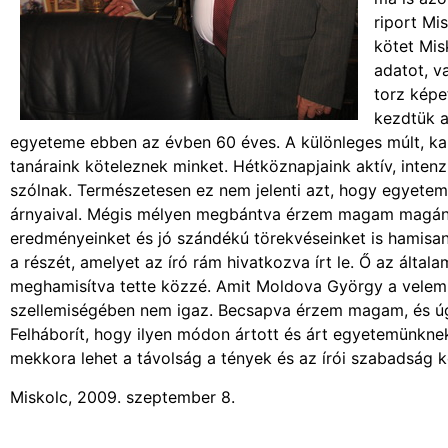
riport Mi
kötet Mis
adatot, v
torz képe
kezdtük a
egyeteme ebben az évben 60 éves. A különleges múlt, kar
tanáraink köteleznek minket. Hétköznapjaink aktív, inten
szólnak. Természetesen ez nem jelenti azt, hogy egyetemü
árnyaival. Mégis mélyen megbántva érzem magam magánem
eredményeinket és jó szándékú törekvéseinket is hamisan,
a részét, amelyet az író rám hivatkozva írt le. Ő az álta
meghamisítva tette közzé. Amit Moldova György a velem ké
szellemiségében nem igaz. Becsapva érzem magam, és ú
Felháborít, hogy ilyen módon ártott és árt egyetemünknek
mekkora lehet a távolság a tények és az írói szabadság 
Miskolc, 2009. szeptember 8.