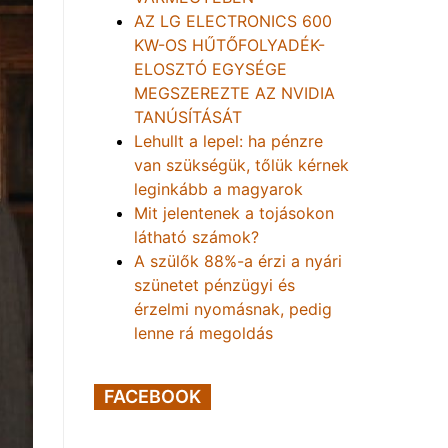
AZ LG ELECTRONICS 600
KW-OS HŰTŐFOLYADÉK-
ELOSZTÓ EGYSÉGE
MEGSZEREZTE AZ NVIDIA
TANÚSÍTÁSÁT
Lehullt a lepel: ha pénzre
van szükségük, tőlük kérnek
leginkább a magyarok
Mit jelentenek a tojásokon
látható számok?
A szülők 88%-a érzi a nyári
szünetet pénzügyi és
érzelmi nyomásnak, pedig
lenne rá megoldás
FACEBOOK