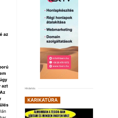
é az
ború
lem
 úgy
 azt
Hirdetés
 Az
y
KARIKATÚRA
dülés
alán
har,