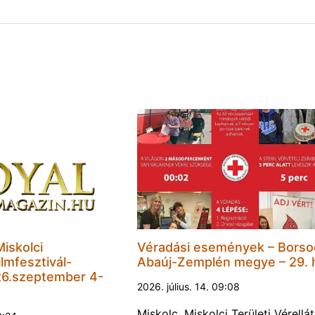
Miskolci
Véradási események – Borso
lmfesztivál-
Abaúj-Zemplén megye – 29. 
6.szeptember 4-
2026. július. 14. 09:08
Miskolc, Miskolci Területi Vérellá