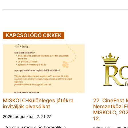
KAPCSOLÓDÓ CIKKEK
MISKOLC-Különleges játékra
22. CineFest 
invitálják olvasóikat
Nemzetközi Fi
MISKOLC, 202
2026. augusztus. 2. 21:27
12.
Sokan ismerik és kedvelik a