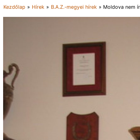
Kezdőlap
»
Hírek
»
B.A.Z.-megyei hírek
»
Moldova nem ír