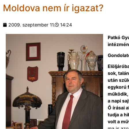
Moldova nem ír igazat?
2009. szeptember 11.
14:24
Patkó Gyu
intézmén
Gondolat
Elöljáró
sok, talá
után szül
egykorú f
működik, 
a napi sa
Ő írásai a
tudja a hi
volt a mű
ma is azo