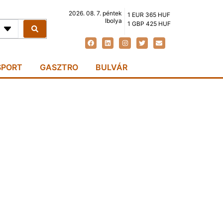
2026. 08. 7. péntek
1 EUR 365 HUF
Ibolya
1 GBP 425 HUF
SPORT
GASZTRO
BULVÁR