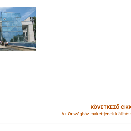
KÖVETKEZŐ CIK
Az Országház makettjének kiállítás