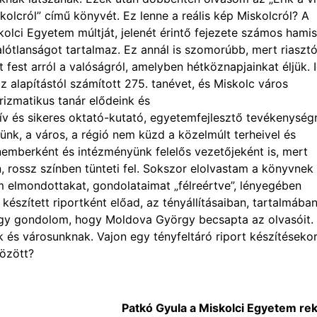
skolcról” című könyvét. Ez lenne a reális kép Miskolcról? A
kolci Egyetem múltját, jelenét érintő fejezete számos hamis
alótlanságot tartalmaz. Ez annál is szomorúbb, mert riasztó
t fest arról a valóságról, amelyben hétköznapjainkat éljük. 
z alapítástól számított 275. tanévet, és Miskolc város
izmatikus tanár elődeink és
zív és sikeres oktató-kutató, egyetemfejlesztő tevékenység
nk, a város, a régió nem küzd a közelmúlt terheivel és
berként és intézményünk felelős vezetőjeként is, mert
 rossz színben tünteti fel. Sokszor elolvastam a könyvnek
lam elmondottakat, gondolataimat „félreértve”, lényegében
szített riportként előad, az tényállításaiban, tartalmában
gy gondolom, hogy Moldova György becsapta az olvasóit.
 és városunknak. Vajon egy tényfeltáró riport készítéseko
között?
Patkó Gyula a Miskolci Egyetem re