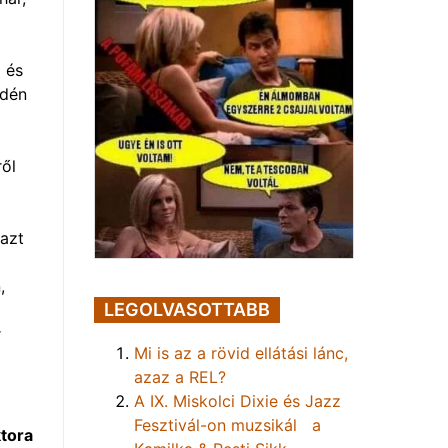
 és
Idén
ről
 azt
,
LEGOLVASOTTABB
r
Mi is az a rövid ellátási lánc,
azaz a REL?
A IX. Miskolci Dixie és Jazz
Fesztivál-on muzsikál a
ktora