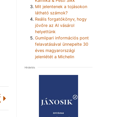
Kamilka & Pesti Sikk
Mit jelentenek a tojásokon
látható számok?
Reális forgatókönyv, hogy
jövőre az AI vásárol
helyettünk
Gumiipari információs pont
felavatásával ünnepelte 30
éves magyarországi
jelenlétét a Michelin
Hirdetés
K
a