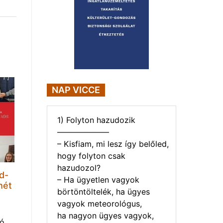
NAP VICCE
1) Folyton hazudozik
——————–
– Kisfiam, mi lesz így belőled,
hogy folyton csak
hazudozol?
d-
– Ha ügyetlen vagyok
hét
börtöntöltelék, ha ügyes
vagyok meteorológus,
ha nagyon ügyes vagyok,
tó