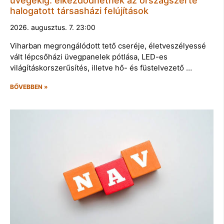
üvegekig: elkezdődhetnek az országszerte
halogatott társasházi felújítások
2026. augusztus. 7. 23:00
Viharban megrongálódott tető cseréje, életveszélyessé
vált lépcsőházi üvegpanelek pótlása, LED-es
világításkorszerűsítés, illetve hő- és füstelvezető …
BŐVEBBEN »