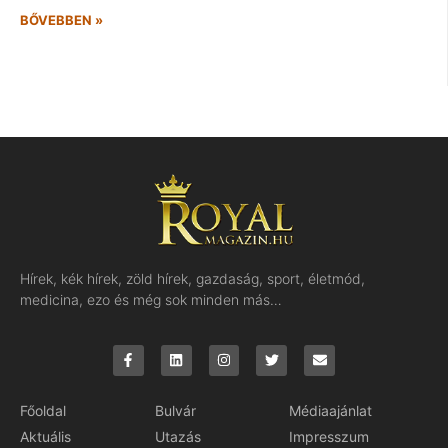
BŐVEBBEN »
Hírek, kék hírek, zöld hírek, gazdaság, sport, életmód,
medicina, ezo és még sok minden más…
Főoldal
Bulvár
Médiaajánlat
Aktuális
Utazás
Impresszum