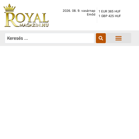
2026. 08. 9. vasárnap
1 EUR 365 HUF
Emőd
1 GBP 425 HUF