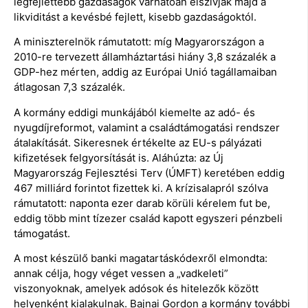
legfejlettebb gazdaságok várhatóan elszívják majd a
likviditást a kevésbé fejlett, kisebb gazdaságoktól.
A miniszterelnök rámutatott: míg Magyarországon a
2010-re tervezett államháztartási hiány 3,8 százalék a
GDP-hez mérten, addig az Európai Unió tagállamaiban
átlagosan 7,3 százalék.
A kormány eddigi munkájából kiemelte az adó- és
nyugdíjreformot, valamint a családtámogatási rendszer
átalakítását. Sikeresnek értékelte az EU-s pályázati
kifizetések felgyorsítását is. Aláhúzta: az Új
Magyarország Fejlesztési Terv (ÚMFT) keretében eddig
467 milliárd forintot fizettek ki. A krízisalapról szólva
rámutatott: naponta ezer darab körüli kérelem fut be,
eddig több mint tízezer család kapott egyszeri pénzbeli
támogatást.
A most készülő banki magatartáskódexről elmondta:
annak célja, hogy véget vessen a „vadkeleti”
viszonyoknak, amelyek adósok és hitelezők között
helyenként kialakulnak. Bajnai Gordon a kormány további