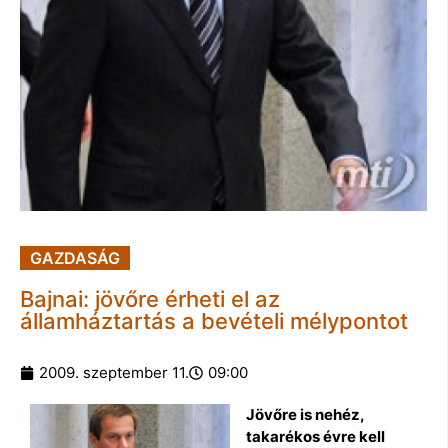
GAZDASÁG
Bajnai: jövőre érheti el az
államháztartás a bevételi mélypontot
2009. szeptember 11.
09:00
Jövőre is nehéz,
takarékos évre kell