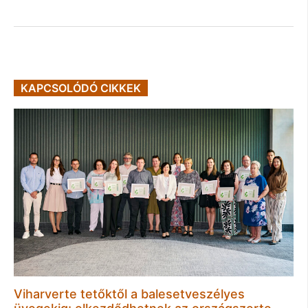
KAPCSOLÓDÓ CIKKEK
Viharverte tetőktől a balesetveszélyes