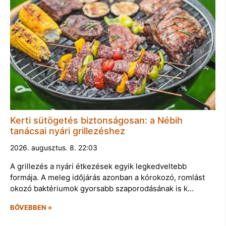
Kerti sütögetés biztonságosan: a Nébih
tanácsai nyári grillezéshez
2026. augusztus. 8. 22:03
A grillezés a nyári étkezések egyik legkedveltebb
formája. A meleg időjárás azonban a kórokozó, romlást
okozó baktériumok gyorsabb szaporodásának is k…
BŐVEBBEN »