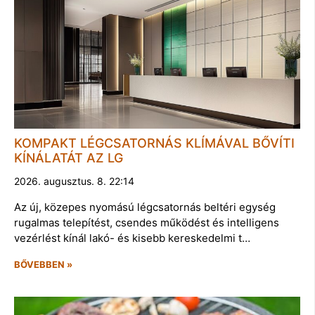
KOMPAKT LÉGCSATORNÁS KLÍMÁVAL BŐVÍTI
KÍNÁLATÁT AZ LG
2026. augusztus. 8. 22:14
Az új, közepes nyomású légcsatornás beltéri egység
rugalmas telepítést, csendes működést és intelligens
vezérlést kínál lakó- és kisebb kereskedelmi t…
BŐVEBBEN »