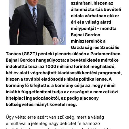
számítani, hiszen az
államháztartás bevételi
oldala várhatóan ekkor
éri el a válság alatti
mélypontját – mondta
Bajnai Gordon
miniszterelnök a
Gazdasági és Szociális
Tanács (GSZT) pénteki plenáris ülésén a Parlamentben.
Bajnai Gordon hangsúlyozta: a bevételkiesés mértéke
indokolttá teszi az 1000 milliárd forintot meghaladó,
két év alatt végrehajtott kiadáscsökkentési programot,
hiszen a további eladósodás hibás politika lenne. A
kormányfő kifejtette: a kormány célja az, hogy minél
inkább függetleníteni tudja az országot a nemzetközi
hitelpiaci ingadozásoktól, ez pedig alacsony
költségvetési hiányt követel meg.
Úgy vélte: erre azért van szükség, mert a válság
elmúltával a jelenleg nagy deficitet felhalmozó