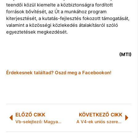
teendői közül kiemelte a közbiztonságra fordított
források bővítését, az Út a munkához program
kiterjesztését, a kutatás-fejlesztés fokozott támogatását,
valamint a közösségi közlekedés átalakításról szóló
egyeztetések megkezdését.
(MTI)
Érdekesnek találtad? Oszd meg a Facebookon!
ELŐZŐ CIKK
KÖVETKEZŐ CIKK
Vb-selejtező: Magyarország-Portugália 0-1
A V4-ek uniós szerepéről és a csoport bővítéséről tárgyaltak az államfők