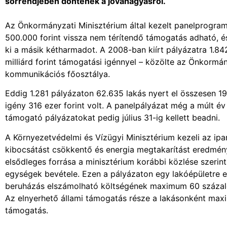
sorrendjében döntenek a jóváhagyásról.
Az Önkormányzati Minisztérium által kezelt panelprogr
500.000 forint vissza nem térítendő támogatás adható, é
ki a másik kétharmadot. A 2008-ban kiírt pályázatra 1.8
milliárd forint támogatási igénnyel – közölte az Önkormány
kommunikációs főosztálya.
Eddig 1.281 pályázaton 62.635 lakás nyert el összesen 19,
igény 316 ezer forint volt. A panelpályázat még a múlt év
támogató pályázatokat pedig július 31-ig kellett beadni.
A Környezetvédelmi és Vízügyi Minisztérium kezeli az ipa
kibocsátást csökkentő és energia megtakarítást eredmény
elsődleges forrása a minisztérium korábbi közlése szerint
egységek bevétele. Ezen a pályázaton egy lakóépületre 
beruházás elszámolható költségének maximum 60 százaléka
Az elnyerhető állami támogatás része a lakásonként max
támogatás.