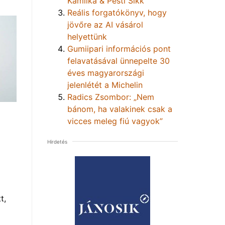
Kamilka & Pesti Sikk
Reális forgatókönyv, hogy
jövőre az AI vásárol
helyettünk
Gumiipari információs pont
felavatásával ünnepelte 30
éves magyarországi
jelenlétét a Michelin
Radics Zsombor: „Nem
bánom, ha valakinek csak a
vicces meleg fiú vagyok”
Hirdetés
t,