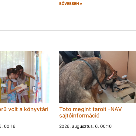
BŐVEBBEN »
rű volt a könyvtári
Toto megint tarolt -NAV
sajtóinformáció
6. 00:16
2026. augusztus. 6. 00:10