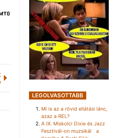
MTI)
K
n
LEGOLVASOTTABB
Mi is az a rövid ellátási lánc,
azaz a REL?
A IX. Miskolci Dixie és Jazz
Fesztivál-on muzsikál a