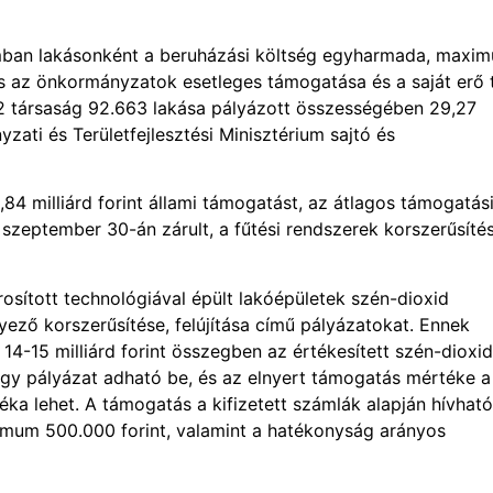
amban lakásonként a beruházási költség egyharmada, maxi
s az önkormányzatok esetleges támogatása és a saját erő 
42 társaság 92.663 lakása pályázott összességében 29,27
zati és Területfejlesztési Minisztérium sajtó és
84 milliárd forint állami támogatást, az átlagos támogatás
 szeptember 30-án zárult, a fűtési rendszerek korszerűsíté
rosított technológiával épült lakóépületek szén-dioxid
ező korszerűsítése, felújítása című pályázatokat. Ennek
 14-15 milliárd forint összegben az értékesített szén-dioxid
egy pályázat adható be, és az elnyert támogatás mértéke a
 lehet. A támogatás a kifizetett számlák alapján hívható 
imum 500.000 forint, valamint a hatékonyság arányos