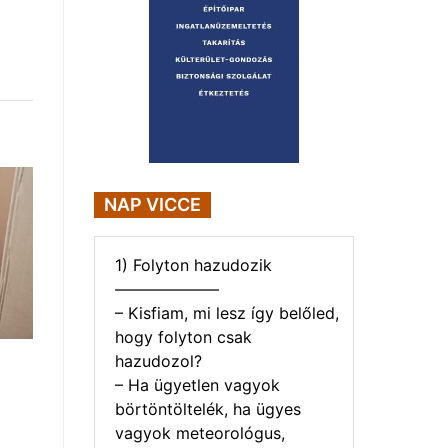
NAP VICCE
1) Folyton hazudozik
——————–
– Kisfiam, mi lesz így belőled,
hogy folyton csak
hazudozol?
– Ha ügyetlen vagyok
börtöntöltelék, ha ügyes
vagyok meteorológus,