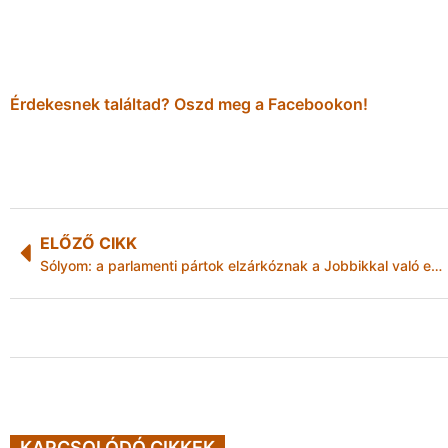
Érdekesnek találtad? Oszd meg a Facebookon!
ELŐZŐ CIKK
Sólyom: a parlamenti pártok elzárkóznak a Jobbikkal való együttműködéstől
KAPCSOLÓDÓ CIKKEK