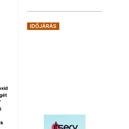
IDŐJÁRÁS
oxid
gét
”
i
ek