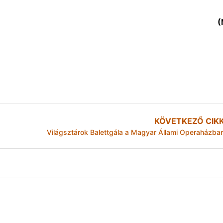
(
KÖVETKEZŐ CIK
Világsztárok Balettgála a Magyar Állami Operaházba