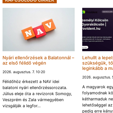
Nyári ellenőrzések a Balatonnál –
Lehullt a lepe
az első félidő végén
szükségük, tő
leginkább a 
2026. augusztus. 7. 10:20
2026. augusztus. 
Félidőhöz érkezett a NAV idei
A magyarok eg
balatoni nyári ellenőrzéssorozata.
folyamodnak köl
Július eleje óta a revizorok Somogy,
kétharmaduk nem
Veszprém és Zala vármegyében
lehetőséggel az
vizsgálják a legfor…
pedig erre kény