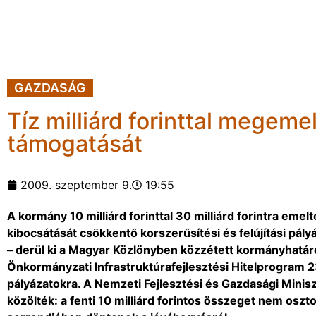
GAZDASÁG
Tíz milliárd forinttal megem
támogatását
2009. szeptember 9.
19:55
A kormány 10 milliárd forinttal 30 milliárd forintra emel
kibocsátását csökkentő korszerűsítési és felújítási pá
– derül ki a Magyar Közlönyben közzétett kormányhatároz
Önkormányzati Infrastruktúrafejlesztési Hitelprogram 235
pályázatokra. A Nemzeti Fejlesztési és Gazdasági Mini
közölték: a fenti 10 milliárd forintos összeget nem oszto