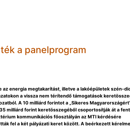
elték a panelprogram
te az energia megtakarítást, illetve a lakóépületek szén-di
lyázatokon a vissza nem térítendő támogatások keretössze
atból. A 10 milliárd forintot a „Sikeres Magyarországért
 milliárd forint keretösszegéből csoportosítják át a fent
sztérium kommunikációs főosztályán az MTI kérdésére
tták fel a két pályázati keret között. A beérkezett kérelm