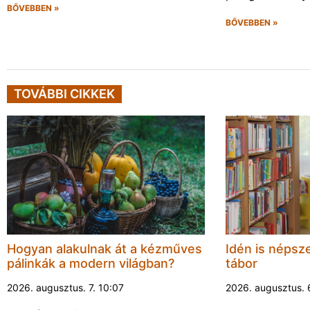
BŐVEBBEN »
BŐVEBBEN »
TOVÁBBI CIKKEK
Hogyan alakulnak át a kézműves
Idén is népsze
pálinkák a modern világban?
tábor
2026. augusztus. 7. 10:07
2026. augusztus. 