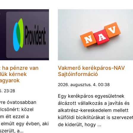
l: ha pénzre van
Vakmerő kerékpáros-NAV
lük kérnek
Sajtóinformáció
magyarok
2026. augusztus. 4. 00:38
5. 23:28
Egy kerékpáros egyesületnek
yre óvatosabban
álcázott vállalkozás a javítás és
csönért: közel
alkatrész-kereskedelem mellett
 élt ezzel a
külföldi biciklitúrákat is szervezet
 elmúlt egy évben, aki
de kiderült, hogy …
szerült, a…