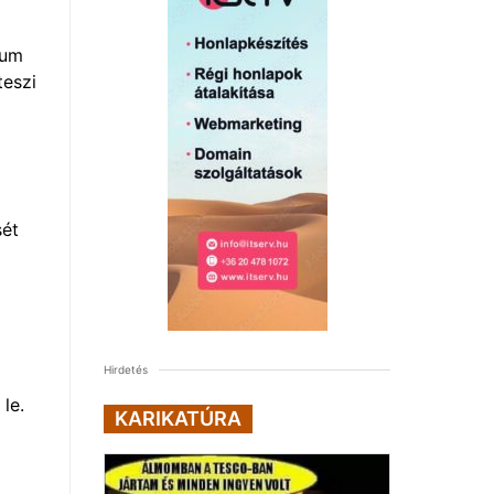
mum
teszi
i
sét
Hirdetés
le.
KARIKATÚRA