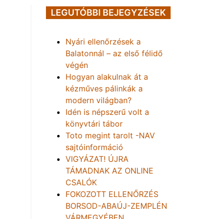
LEGUTÓBBI BEJEGYZÉSEK
Nyári ellenőrzések a
Balatonnál – az első félidő
végén
Hogyan alakulnak át a
kézműves pálinkák a
modern világban?
Idén is népszerű volt a
könyvtári tábor
Toto megint tarolt -NAV
sajtóinformáció
VIGYÁZAT! ÚJRA
TÁMADNAK AZ ONLINE
CSALÓK
FOKOZOTT ELLENŐRZÉS
BORSOD-ABAÚJ-ZEMPLÉN
VÁRMEGYÉBEN