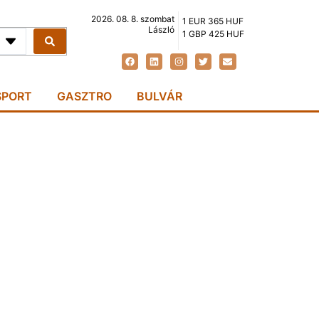
2026. 08. 8. szombat
1 EUR 365 HUF
László
1 GBP 425 HUF
SPORT
GASZTRO
BULVÁR