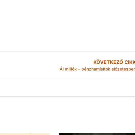
KÖVETKEZŐ CIK
Ál milliók – pénzhamisítók előzetesbe