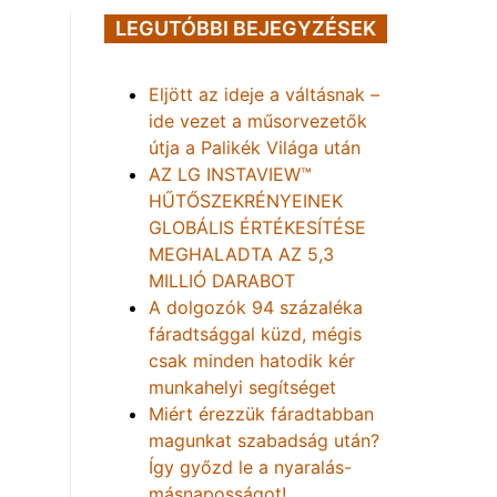
LEGUTÓBBI BEJEGYZÉSEK
Eljött az ideje a váltásnak –
ide vezet a műsorvezetők
útja a Palikék Világa után
AZ LG INSTAVIEW™
HŰTŐSZEKRÉNYEINEK
GLOBÁLIS ÉRTÉKESÍTÉSE
MEGHALADTA AZ 5,3
MILLIÓ DARABOT
A dolgozók 94 százaléka
fáradtsággal küzd, mégis
csak minden hatodik kér
munkahelyi segítséget
Miért érezzük fáradtabban
magunkat szabadság után?
Így győzd le a nyaralás-
másnaposságot!