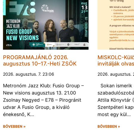
PROGRAMAJÁNLÓ 2026.
MISKOLC-Külö
augusztus 10–17.-Heti ZSÖK
invitálják olva
2026. augusztus. 7. 23:06
2026. augusztus. 
Metronóm Jazz Klub: Fusio Group –
Sokan ismerik 
New visions augusztus 13. 21.00
szabadulószobá
Zsolnay Negyed – E78 – Pirogránit
Attila Könyvtár
udvar A Fusio Group, a kiváló
Szentpéteri kap
énekesnő, K…
most egy kül…
BŐVEBBEN »
BŐVEBBEN »