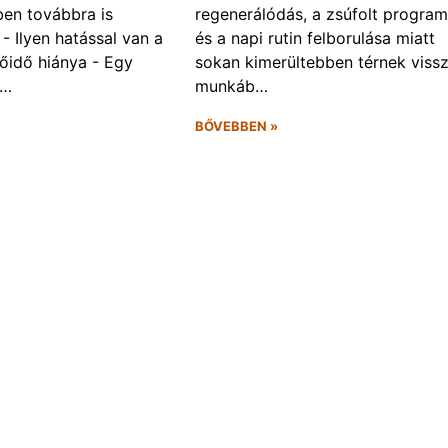
ben továbbra is
regenerálódás, a zsúfolt progra
- Ilyen hatással van a
és a napi rutin felborulása miatt
őidő hiánya - Egy
sokan kimerültebben térnek vissz
f…
munkáb…
BŐVEBBEN »