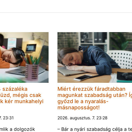
 százaléka
Miért érezzük fáradtabban
küzd, mégis csak
magunkat szabadság után? Í
k kér munkahelyi
győzd le a nyaralás-
másnaposságot!
7. 23:31
2026. augusztus. 7. 23:28
omlik a dolgozók
– Bár a nyári szabadság célja a te