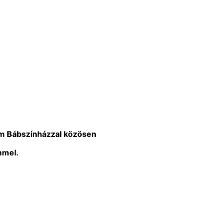
lom Bábszínházzal közösen
mmel.