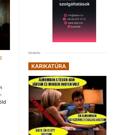
Hirdetés
l
KARIKATÚRA
n
-
öld