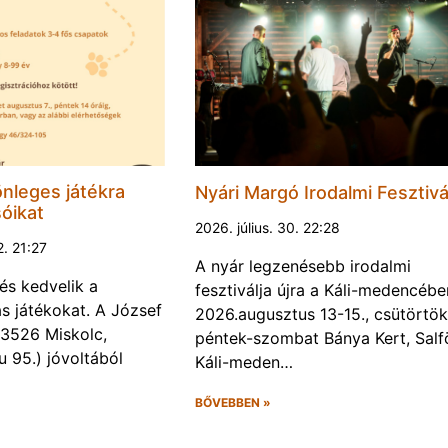
nleges játékra
Nyári Margó Irodalmi Fesztivá
sóikat
2026. július. 30. 22:28
2. 21:27
A nyár legzenésebb irodalmi
és kedvelik a
fesztiválja újra a Káli-medencébe
s játékokat. A József
2026.augusztus 13-15., csütörtök
 (3526 Miskolc,
péntek-szombat Bánya Kert, Salf
u 95.) jóvoltából
Káli-meden…
BŐVEBBEN »