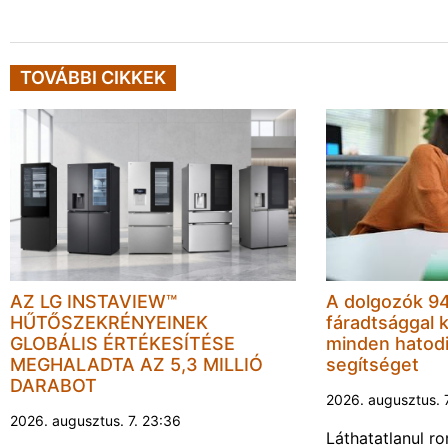
TOVÁBBI CIKKEK
AZ LG INSTAVIEW™
A dolgozók 94
HŰTŐSZEKRÉNYEINEK
fáradtsággal 
GLOBÁLIS ÉRTÉKESÍTÉSE
minden hatodi
MEGHALADTA AZ 5,3 MILLIÓ
segítséget
DARABOT
2026. augusztus. 
2026. augusztus. 7. 23:36
Láthatatlanul r