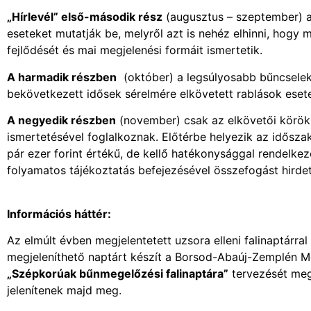
„Hírlevél” első-második rész
(augusztus – szeptember) a 
eseteket mutatják be, melyről azt is nehéz elhinni, hogy 
fejlődését és mai megjelenési formáit ismertetik.
A harmadik részben
(október) a legsúlyosabb bűncselekm
bekövetkezett idősek sérelmére elkövetett rablások esete
A negyedik részben
(november) csak az elkövetői körök
ismertetésével foglalkoznak. Előtérbe helyezik az időszak
pár ezer forint értékű, de kellő hatékonysággal rendelk
folyamatos tájékoztatás befejezésével összefogást hird
Információs háttér:
Az elmúlt évben megjelentetett uzsora elleni falinaptárr
megjeleníthető naptárt készít a Borsod-Abaúj-Zemplén 
„Szépkorúak bűnmegelőzési falinaptára”
tervezését megk
jelenítenek majd meg.