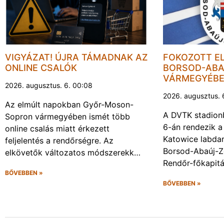
VIGYÁZAT! ÚJRA TÁMADNAK AZ
FOKOZOTT E
ONLINE CSALÓK
BORSOD-ABA
VÁRMEGYÉB
2026. augusztus. 6. 00:08
2026. augusztus. 
Az elmúlt napokban Győr-Moson-
A DVTK stadion
Sopron vármegyében ismét több
6-án rendezik a
online csalás miatt érkezett
Katowice labda
feljelentés a rendőrségre. Az
Borsod-Abaúj-
elkövetők változatos módszerekk…
Rendőr-főkapit
BŐVEBBEN »
BŐVEBBEN »