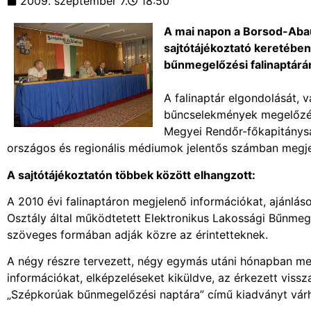
2009. szeptember 7.
18:50
A mai napon a Borsod-Aba
sajtótájékoztató keretében
bűnmegelőzési falinaptárá
A falinaptár elgondolását, 
bűncselekmények megelőzésé
Megyei Rendőr-főkapitánys
országos és regionális médiumok jelentős számban megje
A sajtótájékoztatón többek között elhangzott:
A 2010 évi falinaptáron megjelenő információkat, ajánlás
Osztály által működtetett Elektronikus Lakossági Bűnmeg
szöveges formában adják közre az érintetteknek.
A négy részre tervezett, négy egymás utáni hónapban meg
információkat, elképzeléseket kiküldve, az érkezett vissz
„Szépkorúak bűnmegelőzési naptára” című kiadványt vár