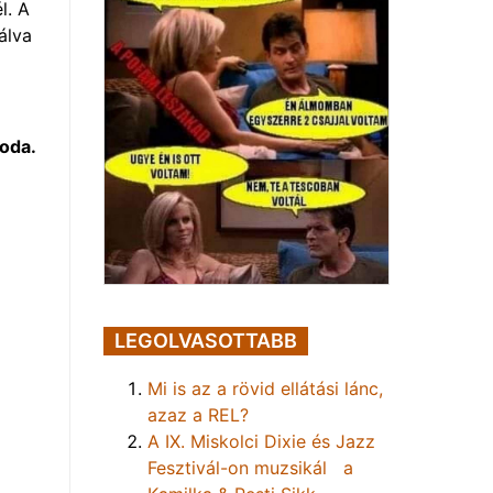
l. A
álva
oda.
LEGOLVASOTTABB
Mi is az a rövid ellátási lánc,
azaz a REL?
A IX. Miskolci Dixie és Jazz
Fesztivál-on muzsikál a