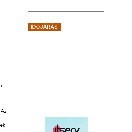
IDŐJÁRÁS
si
 Az
ek.