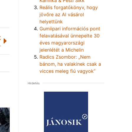
Kamilka & Pesti Sikk
Reális forgatókönyv, hogy
jövőre az AI vásárol
helyettünk
Gumiipari információs pont
felavatásával ünnepelte 30
K
éves magyarországi
t Tiszaújváros
jelenlétét a Michelin
Radics Zsombor: „Nem
bánom, ha valakinek csak a
vicces meleg fiú vagyok”
Hirdetés