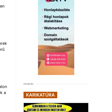
len
erek
erű
Hirdetés
alon
k a
KARIKATÚRA