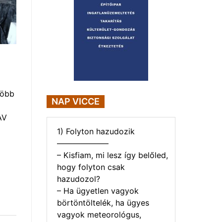
több
NAP VICCE
AV
1) Folyton hazudozik
——————–
– Kisfiam, mi lesz így belőled,
hogy folyton csak
hazudozol?
– Ha ügyetlen vagyok
börtöntöltelék, ha ügyes
vagyok meteorológus,