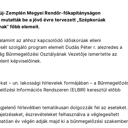
új-Zemplén Megyei Rendőr-főkapitányságon
 mutatták be a jövő évre tervezett „Szépkorúak
nak” főbb elemeit.
valamint az ahhoz kapcsolódó időskorúak elleni
t szolgáló program elemeit Dudás Péter r. alezredes a
ág Bűnmegelőzési Osztályának Vezetője ismertette az
lent képviselőinek.
okat – un. lakossági hírlevelek formájában – a Bűnmegelőzé
előzési Információs Rendszeren (ELBIR) keresztül előbb
jelenő hírlevélben tematikusan dolgozzák fel az eseteket.
ajelzéseket, észrevételeket felhasználva a véglegesített
hatóan év végén adják majd ki a bűnmegelőzési szakember