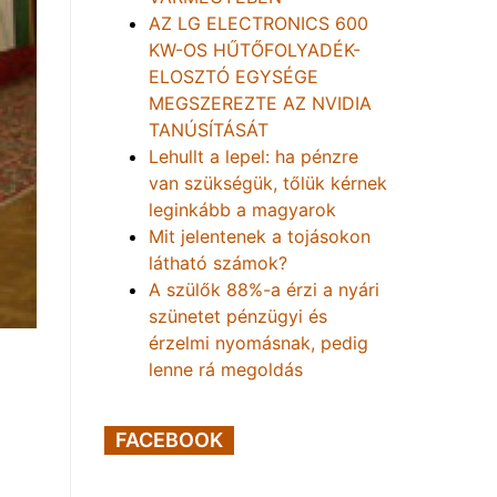
AZ LG ELECTRONICS 600
KW-OS HŰTŐFOLYADÉK-
ELOSZTÓ EGYSÉGE
MEGSZEREZTE AZ NVIDIA
TANÚSÍTÁSÁT
Lehullt a lepel: ha pénzre
van szükségük, tőlük kérnek
leginkább a magyarok
Mit jelentenek a tojásokon
látható számok?
A szülők 88%-a érzi a nyári
szünetet pénzügyi és
érzelmi nyomásnak, pedig
lenne rá megoldás
FACEBOOK