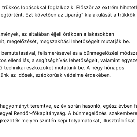
trükkös lopásokkal foglalkozik. Először az extrém hihetet
megtörtént. Ezt követően az „iparág” kialakulását a trükkök
ények, az általában éjjeli órákban a lakásokban
it, megelőzését, megszakítási lehetőségeit mutatják be.
 bemutatásával, felismerésével és a bűnmegelőzési módsz
os ellenállás, a segítséghívás lehetőségeit, valamint egysz
ező technikai eszközöket mutatunk be. A négy hónapos
etünk az idősek, szépkorúak védelme érdekében.
al hagyományt teremtve, ez év során hasonló, egész évben f
Megyei Rendőr-főkapitányság. A bűnmegelőzési szakembere
ezdték melyen szintén képi folyamatokat, illusztrációkat