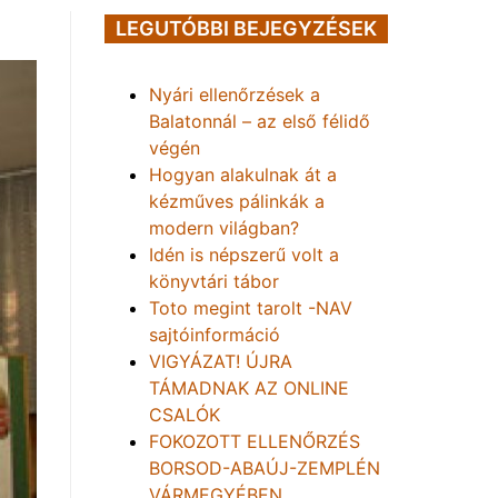
LEGUTÓBBI BEJEGYZÉSEK
Nyári ellenőrzések a
Balatonnál – az első félidő
végén
Hogyan alakulnak át a
kézműves pálinkák a
modern világban?
Idén is népszerű volt a
könyvtári tábor
Toto megint tarolt -NAV
sajtóinformáció
VIGYÁZAT! ÚJRA
TÁMADNAK AZ ONLINE
CSALÓK
FOKOZOTT ELLENŐRZÉS
BORSOD-ABAÚJ-ZEMPLÉN
VÁRMEGYÉBEN