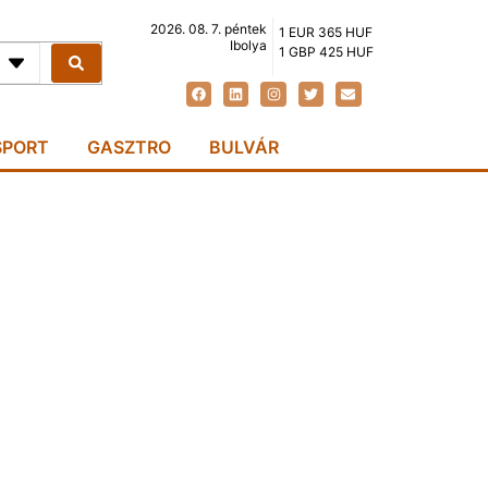
2026. 08. 7. péntek
1 EUR 365 HUF
Ibolya
1 GBP 425 HUF
SPORT
GASZTRO
BULVÁR