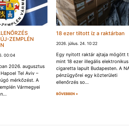
LLENŐRZÉS
18 ezer tiltott íz a raktárban
ÚJ-ZEMPLÉN
2026. július. 24. 10:22
EN
Egy nyitott raktár ajtaja mögött 
6. 00:04
mint 18 ezer illegális elektronikus
ban 2026. augusztus
cigaretta lapult Budapesten. A N
 Hapoel Tel Aviv –
pénzügyőrei egy közterületi
rúgó mérkőzést. A
ellenőrzés so…
Zemplén Vármegyei
án…
BŐVEBBEN »