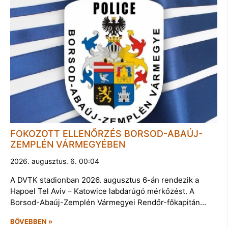
FOKOZOTT ELLENŐRZÉS BORSOD-ABAÚJ-
ZEMPLÉN VÁRMEGYÉBEN
2026. augusztus. 6. 00:04
A DVTK stadionban 2026. augusztus 6-án rendezik a
Hapoel Tel Aviv – Katowice labdarúgó mérkőzést. A
Borsod-Abaúj-Zemplén Vármegyei Rendőr-főkapitán…
BŐVEBBEN »