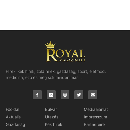
Hírek, kék hírek, zöld hírek, gazdaság, sport, életmód,
medicina, ezo és még sok minden más…
Főoldal
Bulvár
Médiaajánlat
Aktuális
Utazás
Impresszum
Gazdaság
Kék hírek
Partnereink