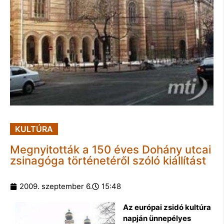
KULTÚRA
Megnyitották a 150 éves Dohány utcai
zsinagóga történetéről szóló kiállítást
2009. szeptember 6.
15:48
Az európai zsidó kultúra
napján ünnepélyes