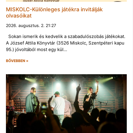
MISKOLC-Különleges játékra invitálják
olvasóikat
2026. augusztus. 2. 21:27
Sokan ismerik és kedvelik a szabadulószobás játékokat.
A József Attila Könyvtár (3526 Miskolc, Szentpéteri kapu
95.) jóvoltából most egy kül…
BŐVEBBEN »