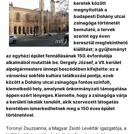
keretek között
megnyitották a
budapesti Dohány utcai
zsinagóga történetét
bemutató, a tervek
szerint egy éven
keresztül megtekinthető
kiállítást; a gyűjteményt
az egyházi épület fennállásának 150. évfordulója
alkalmából mutatták be. Gergely József, a VII. kerület
alpolgármestere ünnepi beszédében kifejtette: ez a
városrész sokféle kultúra találkozási pontja, ezek
között a Dohány utcai zsinagóga fontos színfolt,
kiemelkedő hely, amelynek önkormányzati támogatása
éppen ezért lényeges. Kiemelte, hogy a zsinagóga várja
a kerületi iskolák tanulóit, akik szervezett látogatás
keretében ismerkedhetnek meg a 150 éves épület
történetével.
Toronyi Zsuzsanna, a Magyar Zsidó Levéltár igazgatója, a