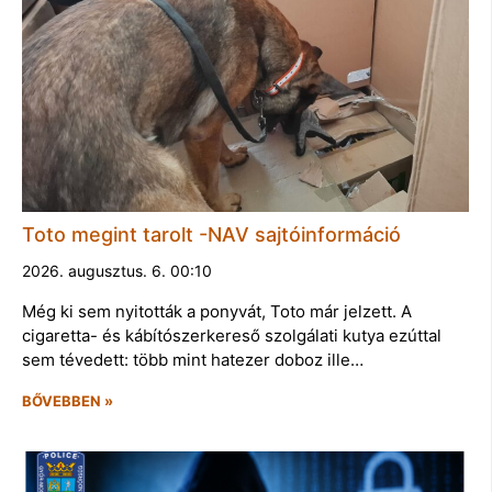
Toto megint tarolt -NAV sajtóinformáció
2026. augusztus. 6. 00:10
Még ki sem nyitották a ponyvát, Toto már jelzett. A
cigaretta- és kábítószerkereső szolgálati kutya ezúttal
sem tévedett: több mint hatezer doboz ille…
BŐVEBBEN »