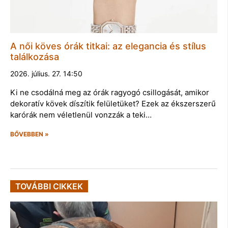
A női köves órák titkai: az elegancia és stílus
találkozása
2026. július. 27. 14:50
Ki ne csodálná meg az órák ragyogó csillogását, amikor
dekoratív kövek díszítik felületüket? Ezek az ékszerszerű
karórák nem véletlenül vonzzák a teki…
BŐVEBBEN »
TOVÁBBI CIKKEK