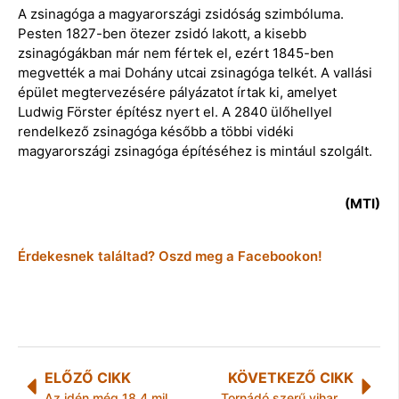
A zsinagóga a magyarországi zsidóság szimbóluma.
Pesten 1827-ben ötezer zsidó lakott, a kisebb
zsinagógákban már nem fértek el, ezért 1845-ben
megvették a mai Dohány utcai zsinagóga telkét. A vallási
épület megtervezésére pályázatot írtak ki, amelyet
Ludwig Förster építész nyert el. A 2840 ülőhellyel
rendelkező zsinagóga később a többi vidéki
magyarországi zsinagóga építéséhez is mintául szolgált.
(MTI)
Érdekesnek találtad? Oszd meg a Facebookon!
ELŐZŐ CIKK
KÖVETKEZŐ CIKK
Az idén még 18,4 milliárd jut szociális energiatámogatásra
Tornádó szerű vihar vonult végig Tokaj város felett az éjjeli órákban