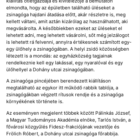
kiállítás ötletgazdája és kivitelezője a bemutatón
elmondta, hogy az épületben található üléseket a
zsinagóga hajdani átadása előtt, akár részletre is, meg
kellett váltani, amit aztán kizárólag az használhatott, aki
megvásárolta. A későbbiekben ezeket az üléseket el
lehetett adni, meg lehetett vásárolni, sőt még jelzálogot
is lehetett rá felvenni, annyira értékesnek számított egy-
egy ülőhely a zsinagógában. A helyi zsidó közösségben
létezett is a mondás: az egyházközség tagjainak
rendelkeznie kell egy lakással, egy nyaralóval és egy
ülőhellyel a Dohány utcai zsinagógában.
A zsinagóga pincéjében berendezett kiállításon
megtalálható az egykor itt működő rabbik tablója, a
zsinagógákban végzett rítusok rendje és a zsinagóga
környékének története is.
Az eseményen megjelent többek között Pálinkás József,
a Magyar Tudományos Akadémia elnöke, Tarlós István, a
fővárosi közgyűlés Fidesz-frakciójának vezetője és
Frölich Róbert, a Dohány utcai zsinagóga főrabbija.