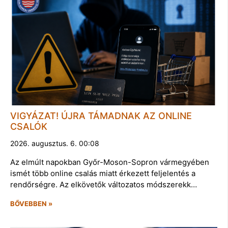
VIGYÁZAT! ÚJRA TÁMADNAK AZ ONLINE
CSALÓK
2026. augusztus. 6. 00:08
Az elmúlt napokban Győr-Moson-Sopron vármegyében
ismét több online csalás miatt érkezett feljelentés a
rendőrségre. Az elkövetők változatos módszerekk…
BŐVEBBEN »