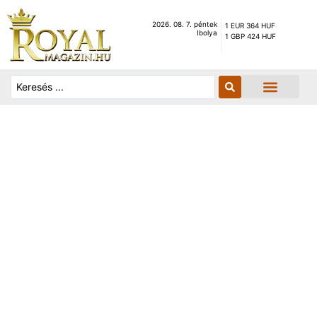
2026. 08. 7. péntek
1 EUR 364 HUF
Ibolya
1 GBP 424 HUF