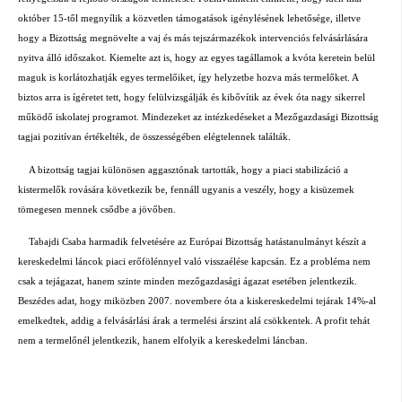
október 15-től megnyílik a közvetlen támogatások igénylésének lehetősége, illetve
hogy a Bizottság megnövelte a vaj és más tejszármazékok intervenciós felvásárlására
nyitva álló időszakot. Kiemelte azt is, hogy az egyes tagállamok a kvóta keretein belül
maguk is korlátozhatják egyes termelőiket, így helyzetbe hozva más termelőket. A
biztos arra is ígéretet tett, hogy felülvizsgálják és kibővítik az évek óta nagy sikerrel
működő iskolatej programot. Mindezeket az intézkedéseket a Mezőgazdasági Bizottság
tagjai pozitívan értékelték, de összességében elégtelennek találták.
A bizottság tagjai különösen aggasztónak tartották, hogy a piaci stabilizáció a
kistermelők rovására következik be, fennáll ugyanis a veszély, hogy a kisüzemek
tömegesen mennek csődbe a jövőben.
Tabajdi Csaba harmadik felvetésére az Európai Bizottság hatástanulmányt készít a
kereskedelmi láncok piaci erőfölénnyel való visszaélése kapcsán. Ez a probléma nem
csak a tejágazat, hanem szinte minden mezőgazdasági ágazat esetében jelentkezik.
Beszédes adat, hogy miközben 2007. novembere óta a kiskereskedelmi tejárak 14%-al
emelkedtek, addig a felvásárlási árak a termelési árszint alá csökkentek. A profit tehát
nem a termelőnél jelentkezik, hanem elfolyik a kereskedelmi láncban.