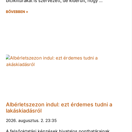
biciklitúrákat is szervezett, de kiderült, hogy …
BŐVEBBEN »
Albérletszezon indul: ezt érdemes tudni a
lakáskiadásról
2026. augusztus. 2. 23:35
A felsőoktatási képzések hivatalos ponthatárainak