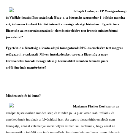
Tabajdi Csaba, az EP Mezőgazdasági
és Vidékfejlesztési Bizottságának főtagja, a bizottság szeptember 1-i ülésén mondta
ezt, és három konkrét kérdést intézett a mezőgazdasági biztoshoz: Egyetért-e a
Bizottság az exporttámogatások jelentős növelésére tett francia minisztériumi
javaslattal?
Egyetért-e a Bizottság a kvóta-alapú támogatások 50%-os emelésére tett magyar
tejágazati javaslattal? Milyen intézkedéseket tervez a Bizottság a nagy
kereskedelmi láncok mezőgazdasági termelőkkel szemben fennálló piaci
erőfölényének megtörésére?
Minden szép és jó lenne?
Marianne Fischer Boel
szerint az
európai tejszektorban minden szép és minden jó , a piac lassan stabilizálódik és
emelkedésnek indulnak a felvásárlási árak. Az export visszatérítés emelését nem
támogatja, azokat véleménye szerint olyan szinten kell tartanunk, hogy azzal ne
fenyegessük a fejlődő országok termelését. Pozitívumként említette, hogy idén már