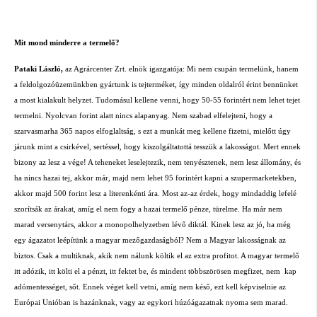
Mit mond minderre a termelő?
Pataki László,
az Agrárcenter Zrt. elnök igazgatója: Mi nem csupán termelünk, hanem
a feldolgozóüzemünkben gyártunk is tejterméket, így minden oldalról érint bennünket
a most kialakult helyzet. Tudomásul kellene venni, hogy 50-55 forintért nem lehet tejet
termelni. Nyolcvan forint alatt nincs alapanyag. Nem szabad elfelejteni, hogy a
szarvasmarha 365 napos elfoglaltság, s ezt a munkát meg kellene fizetni, mielőtt úgy
járunk mint a csirkével, sertéssel, hogy kiszolgáltatottá tesszük a lakosságot. Mert ennek
bizony az lesz a vége! A teheneket leselejtezik, nem tenyésztenek, nem lesz állomány, és
ha nincs hazai tej, akkor már, majd nem lehet 95 forintért kapni a szupermarketekben,
akkor majd 500 forint lesz a literenkénti ára. Most az-az érdek, hogy mindaddig lefelé
szorítsák az árakat, amíg el nem fogy a hazai termelő pénze, türelme. Ha már nem
marad versenytárs, akkor a monopolhelyzetben lévő diktál. Kinek lesz az jó, ha még
egy ágazatot leépítünk a magyar mezőgazdaságból? Nem a Magyar lakosságnak az
biztos. Csak a multiknak, akik nem nálunk költik el az extra profitot. A magyar termelő
itt adózik, itt költi el a pénzt, itt fektet be, és mindent többszörösen megfizet, nem
kap
adómentességet, sőt. Ennek véget kell vetni, amíg nem késő, ezt kell képviselnie az
Európai Unióban is hazánknak, vagy az egykori húzóágazatnak nyoma sem marad.