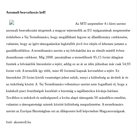
Azonnali beavatkozás kell!
Az MTI szeptember 4-i hírei szerint
azonnali beavatkozást sürgetnek a magyar tejtermelők
az EU tejágazatának megmentése
érdekében a Tej Terméktanács, hogy megállítható legyen az állatállomány csökkenése,
valamint, hogy az ígért támogatásokat legkésőbb jövő éve elején el lehessen juttatni a
gazdálkodókhoz. A terméktanács szerint a tej felvásárlási ára az elmúlt másfél évben
drasztikusan csökkent. Míg 2008. januárjában a termelőknek 95,15 forint átlagárat
fizettek a felvásárlók literenként a tejért, addig ez az ár az idén júliusban már csak 54,93
forint volt. A termelők így több, mint 40 forinttal kapnak kevesebbet a tejért. Ez
literenként 20 forint körüli veszteséget jelent nekik, ennyi a különbség az átvételi ár és
az önköltség között.
A
Tej Terméktanács véleménye szerint nem fogadható el, hogy a
kialakult piaci feszültségek kezelését a bizottság a tagállamokra kívánja hárítani.
Továbbra is indokolt és szükségszerű a kvóta alapú támogatás 50 százalékos emelése,
valamint a támogatottsági szintek közötti különbség megszűntetése. A terméktanács
szerint az Európai Bizottságban ezt az álláspontot kell képviselnie Magyarországnak.
fotó: akontroll.hu