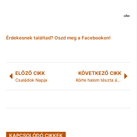
-obe-
Érdekesnek találtad? Oszd meg a Facebookon!
ELŐZŐ CIKK
KÖVETKEZŐ CIKK
Családok Napja
Körte halom tészta ágyban
KAPCSOLÓDÓ CIKKEK