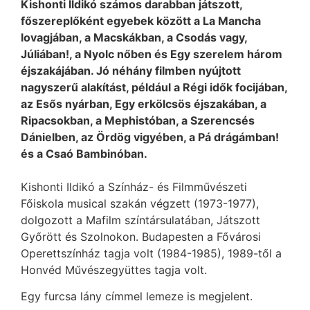
Kishonti Ildikó számos darabban játszott,
főszereplőként egyebek között a La Mancha
lovagjában, a Macskákban, a Csodás vagy,
Júliában!, a Nyolc nőben és Egy szerelem három
éjszakájában. Jó néhány filmben nyújtott
nagyszerű alakítást, például a Régi idők focijában,
az Esős nyárban, Egy erkölcsös éjszakában, a
Ripacsokban, a Mephistóban, a Szerencsés
Dánielben, az Ördög vigyében, a Pá drágámban!
és a Csaó Bambinóban.
Kishonti Ildikó a Színház- és Filmművészeti
Főiskola musical szakán végzett (1973-1977),
dolgozott a Mafilm színtársulatában, Játszott
Győrött és Szolnokon. Budapesten a Fővárosi
Operettszínház tagja volt (1984-1985), 1989-től a
Honvéd Művészegyüttes tagja volt.
Egy furcsa lány címmel lemeze is megjelent.