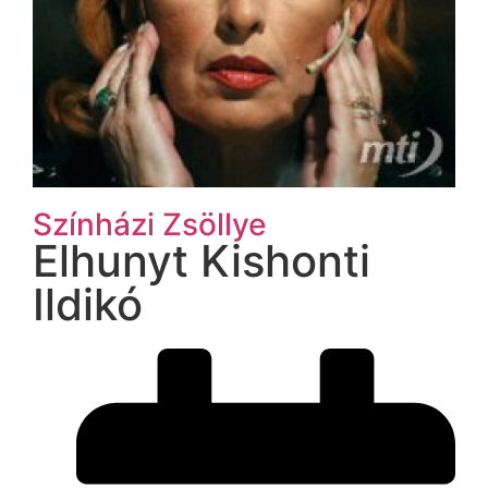
Színházi Zsöllye
Elhunyt Kishonti
Ildikó