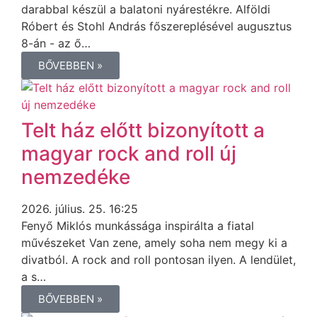
darabbal készül a balatoni nyárestékre. Alföldi
Róbert és Stohl András főszereplésével augusztus
8-án - az ő…
BŐVEBBEN »
Telt ház előtt bizonyított a
magyar rock and roll új
nemzedéke
2026. július. 25. 16:25
Fenyő Miklós munkássága inspirálta a fiatal
művészeket Van zene, amely soha nem megy ki a
divatból. A rock and roll pontosan ilyen. A lendület,
a s…
BŐVEBBEN »