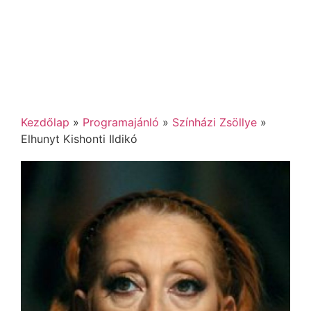
Kezdőlap
»
Programajánló
»
Színházi Zsöllye
»
Elhunyt Kishonti Ildikó