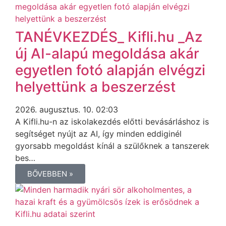
TANÉVKEZDÉS_ Kifli.hu _Az
új AI-alapú megoldása akár
egyetlen fotó alapján elvégzi
helyettünk a beszerzést
2026. augusztus. 10. 02:03
A Kifli.hu-n az iskolakezdés előtti bevásárláshoz is
segítséget nyújt az AI, így minden eddiginél
gyorsabb megoldást kínál a szülőknek a tanszerek
bes…
BŐVEBBEN »