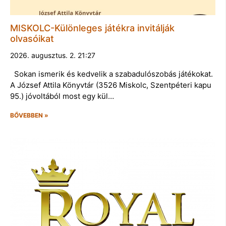
MISKOLC-Különleges játékra invitálják
olvasóikat
2026. augusztus. 2. 21:27
Sokan ismerik és kedvelik a szabadulószobás játékokat.
A József Attila Könyvtár (3526 Miskolc, Szentpéteri kapu
95.) jóvoltából most egy kül…
BŐVEBBEN »