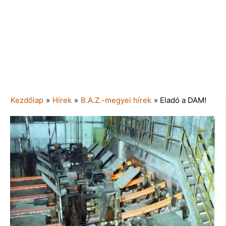
Kezdőlap
»
Hírek
»
B.A.Z.-megyei hírek
»
Eladó a DAM!