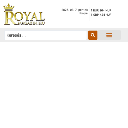
2026. 08. 7. péntek
1 EUR 364 HUF
Ibolya
1 GBP 424 HUF