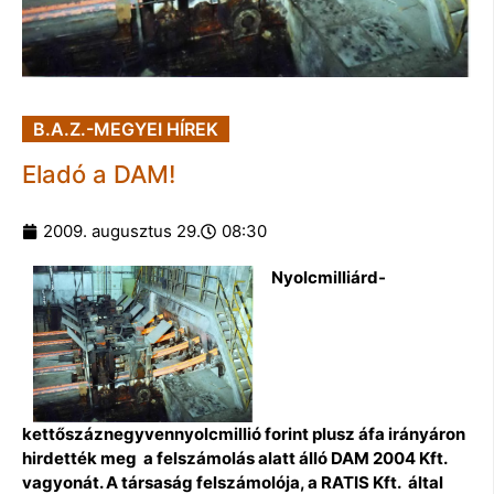
B.A.Z.-MEGYEI HÍREK
Eladó a DAM!
2009. augusztus 29.
08:30
Nyolcmilliárd-
kettőszáznegyvennyolcmillió forint plusz áfa irányáron
hirdették meg a felszámolás alatt álló DAM 2004 Kft.
vagyonát. A társaság felszámolója, a RATIS Kft. által