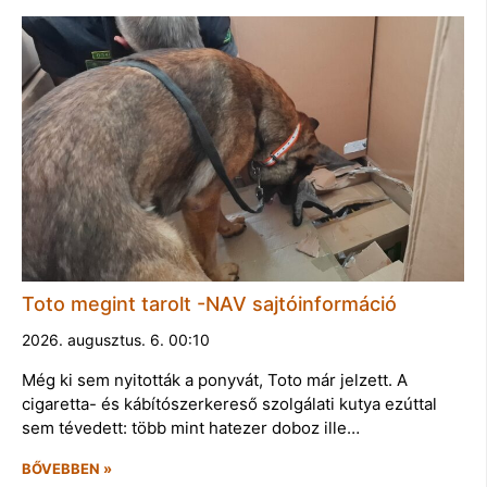
Toto megint tarolt -NAV sajtóinformáció
2026. augusztus. 6. 00:10
Még ki sem nyitották a ponyvát, Toto már jelzett. A
cigaretta- és kábítószerkereső szolgálati kutya ezúttal
sem tévedett: több mint hatezer doboz ille…
BŐVEBBEN »