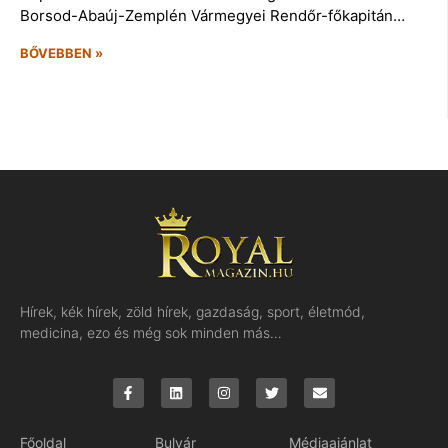
Borsod-Abaúj-Zemplén Vármegyei Rendőr-főkapitán…
BŐVEBBEN »
Hírek, kék hírek, zöld hírek, gazdaság, sport, életmód,
medicina, ezo és még sok minden más…
Főoldal
Bulvár
Médiaajánlat