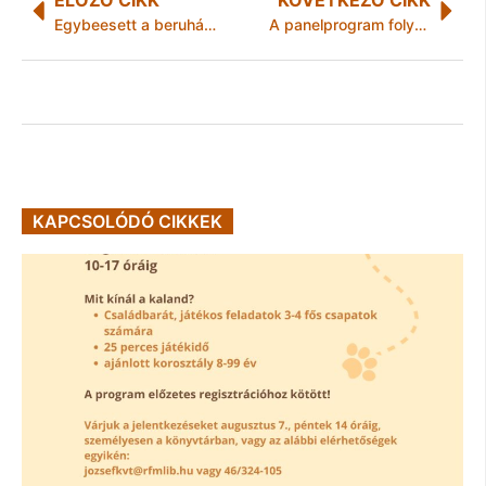
Egybeesett a beruházás elkezdése a projektnyitóval
A panelprogram folytatódik Miskolcon
KAPCSOLÓDÓ CIKKEK