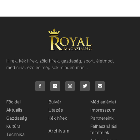
Hírek, kék hírek, zöld hírek, gazdaság, sport, életmód,
medicina, ezo és még sok minden más…
Főoldal
Bulvár
Médiaajánlat
Aktuális
Utazás
Impresszum
Gazdaság
Kék hírek
Partnereink
Kultúra
Felhasználási
Archívum
feltételek
Technika