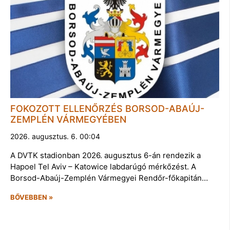
FOKOZOTT ELLENŐRZÉS BORSOD-ABAÚJ-
ZEMPLÉN VÁRMEGYÉBEN
2026. augusztus. 6. 00:04
A DVTK stadionban 2026. augusztus 6-án rendezik a
Hapoel Tel Aviv – Katowice labdarúgó mérkőzést. A
Borsod-Abaúj-Zemplén Vármegyei Rendőr-főkapitán…
BŐVEBBEN »