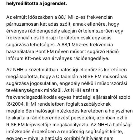
helyreállította a jogrendet.
Az elmúlt időszakban a 88,1 MHz-es frekvencián
párhuzamosan két adás szólt, annak ellenére, hogy
érvényes rádióengedély alapján értelemszerűen egy
frekvencián és földrajzi területen csak egy adás
sugárzása lehetséges. A 88,1 Mhz-es frekvencia
használatára Pont FM néven műsort sugárzó Rádió
Infórum Kft-nek van érvényes rádióengedélye.
Az NHH a közelmúltban hatósági ellenőrzés keretében
megállapította, hogy a Citadellán a RISE FM műsorának
sugárzása jogosulatlan, engedély nélküli műsorszórási
tevékenységnek minősül. Az NHH ezért a
frekvenciagazdálkodás egyes hatósági eljárásairól szóló
(6/2004. IHM) rendeletben foglalt szabályoknak
megfelelően hatósági intézkedés keretében a helyszínen
le akarta a rádióberendezést pecsételni, azonban ezt a
RISE FM képviselője megakadályozta. Az NHH a hatósági
intézkedés érdekében a rendőrség segítségét kérte,
egyben – mivel a hatóság korábbi felhívását nem