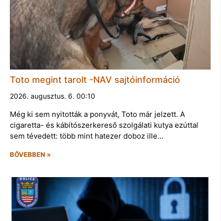
Toto megint tarolt -NAV sajtóinformáció
2026. augusztus. 6. 00:10
Még ki sem nyitották a ponyvát, Toto már jelzett. A
cigaretta- és kábítószerkereső szolgálati kutya ezúttal
sem tévedett: több mint hatezer doboz ille…
BŐVEBBEN »