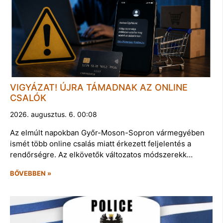
VIGYÁZAT! ÚJRA TÁMADNAK AZ ONLINE
CSALÓK
2026. augusztus. 6. 00:08
Az elmúlt napokban Győr-Moson-Sopron vármegyében
ismét több online csalás miatt érkezett feljelentés a
rendőrségre. Az elkövetők változatos módszerekk…
BŐVEBBEN »