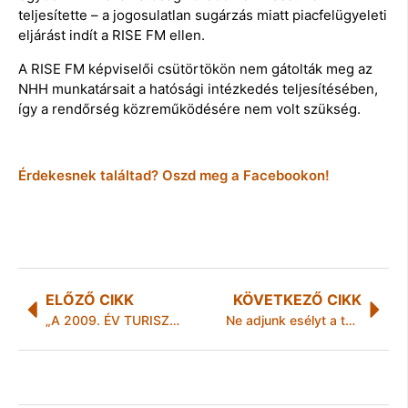
teljesítette – a jogosulatlan sugárzás miatt piacfelügyeleti
eljárást indít a RISE FM ellen.
A RISE FM képviselői csütörtökön nem gátolták meg az
NHH munkatársait a hatósági intézkedés teljesítésében,
így a rendőrség közreműködésére nem volt szükség.
Érdekesnek találtad? Oszd meg a Facebookon!
ELŐZŐ CIKK
KÖVETKEZŐ CIKK
„A 2009. ÉV TURISZTIKAI RENDEZVÉNYE A TISZA-TAVI RÉGIÓBAN”
Ne adjunk esélyt a tolvajoknak!