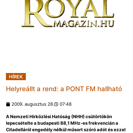
HÍREK
Helyreállt a rend: a PONT FM hallható
2009. augusztus 28.
07:48
A Nemzeti Hírközlési Hatóság (NHH) csütörtökön
lepecsételte a budapesti 88,1 MHz-es frekvencián a
Citadelláról engedély nélkül műsort szóró adót és ezzel