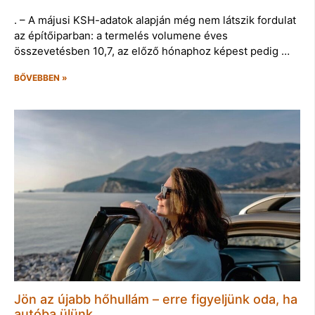
. – A májusi KSH-adatok alapján még nem látszik fordulat
az építőiparban: a termelés volumene éves
összevetésben 10,7, az előző hónaphoz képest pedig …
BŐVEBBEN »
Jön az újabb hőhullám – erre figyeljünk oda, ha
autóba ülünk