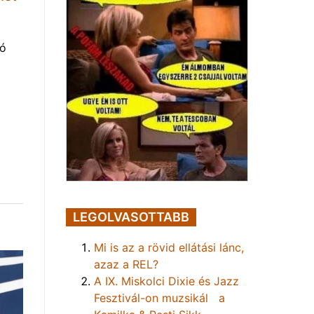
tó
LEGOLVASOTTABB
Mi is az a rövid ellátási lánc,
azaz a REL?
A IX. Miskolci Dixie és Jazz
Fesztivál-on muzsikál a