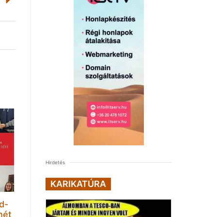
Hirdetés
KARIKATÚRA
d-
hét