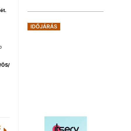
ét.
IDŐJÁRÁS
b
/ÖS/
K