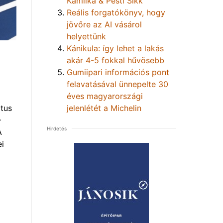
Kamilka & Pesti Sikk
Reális forgatókönyv, hogy
jövőre az AI vásárol
helyettünk
Kánikula: így lehet a lakás
akár 4-5 fokkal hűvösebb
Gumiipari információs pont
felavatásával ünnepelte 30
éves magyarországi
tus
jelenlétét a Michelin
–
Hirdetés
A
i