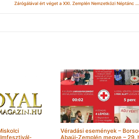
Zárógálával ért véget a XXI. Zemplén Nemzetközi Néptánc Fesztivál
Miskolci
Véradási események – Borso
lmfesztivál-
Abaúj-Zemplén megye – 29. 