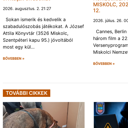
MISKOLC, 202
2026. augusztus. 2. 21:27
12.
Sokan ismerik és kedvelik a
2026. július. 26. 0
szabadulószobás játékokat. A József
Cannes, Berlin 
Attila Könyvtár (3526 Miskolc,
három film a 22
Szentpéteri kapu 95.) jóvoltából
Versenyprogram
most egy kül…
Miskolci Nemzet
BŐVEBBEN »
BŐVEBBEN »
TOVÁBBI CIKKEK