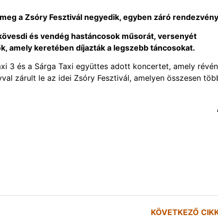
 meg a Zsóry Fesztivál negyedik, egyben záró rendezvény
kövesdi és vendég hastáncosok műsorát, versenyét
k, amely keretében díjazták a legszebb táncosokat.
axi 3 és a Sárga Taxi együttes adott koncertet, amely révén
tyval zárult le az idei Zsóry Fesztivál, amelyen összesen töb
KÖVETKEZŐ CIK