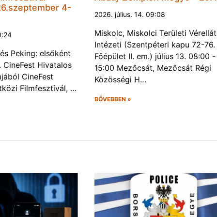
6.szeptember 4-
2026. július. 14. 09:08
Miskolc, Miskolci Területi Vérellá
0:24
Intézeti (Szentpéteri kapu 72-76.
és Peking: elsőként
Főépület II. em.) július 13. 08:00 -
. CineFest Hivatalos
15:00 Mezőcsát, Mezőcsát Régi
jából CineFest
Közösségi H…
közi Filmfesztivál, …
BŐVEBBEN »