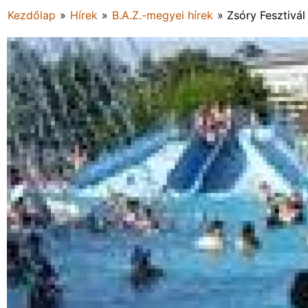
Kezdőlap
»
Hírek
»
B.A.Z.-megyei hírek
»
Zsóry Fesztivál