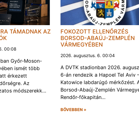
JRA TÁMADNAK AZ
FOKOZOTT ELLENŐRZÉS
LÓK
BORSOD-ABAÚJ-ZEMPLÉN
VÁRMEGYÉBEN
6. 00:08
2026. augusztus. 6. 00:04
kban Győr-Moson-
A DVTK stadionban 2026. augusz
ében ismét több
6-án rendezik a Hapoel Tel Aviv 
att érkezett
Katowice labdarúgó mérkőzést. 
ndőrségre. Az
Borsod-Abaúj-Zemplén Vármegye
ozatos módszerekk…
Rendőr-főkapitán…
BŐVEBBEN »