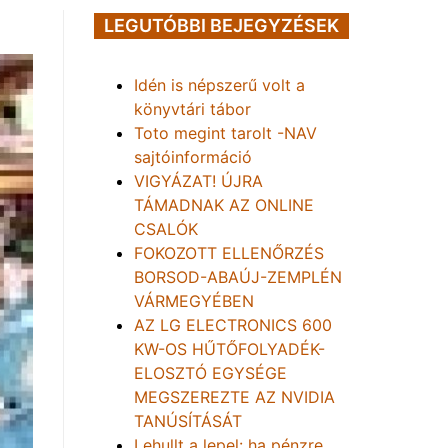
LEGUTÓBBI BEJEGYZÉSEK
Idén is népszerű volt a
könyvtári tábor
Toto megint tarolt -NAV
sajtóinformáció
VIGYÁZAT! ÚJRA
TÁMADNAK AZ ONLINE
CSALÓK
FOKOZOTT ELLENŐRZÉS
BORSOD-ABAÚJ-ZEMPLÉN
VÁRMEGYÉBEN
AZ LG ELECTRONICS 600
KW-OS HŰTŐFOLYADÉK-
ELOSZTÓ EGYSÉGE
MEGSZEREZTE AZ NVIDIA
TANÚSÍTÁSÁT
Lehullt a lepel: ha pénzre