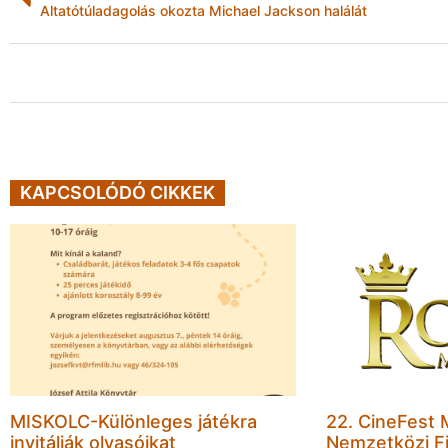
Altatótúladagolás okozta Michael Jackson halálát
KAPCSOLÓDÓ CIKKEK
MISKOLC-Különleges játékra
22. CineFest 
invitálják olvasóikat
Nemzetközi Fi