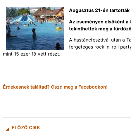
Augusztus 21-én tartották
Az eseményen elsőként a 
tekinthették meg a fürdőző
A hastáncfesztivál után a T
fergeteges rock’ n’ roll par
mint 15 ezer fő vett részt.
Érdekesnek találtad? Oszd meg a Facebookon!
ELŐZŐ CIKK