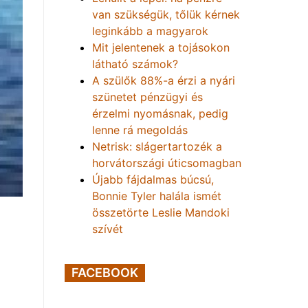
van szükségük, tőlük kérnek
leginkább a magyarok
Mit jelentenek a tojásokon
látható számok?
A szülők 88%-a érzi a nyári
szünetet pénzügyi és
érzelmi nyomásnak, pedig
lenne rá megoldás
Netrisk: slágertartozék a
horvátországi úticsomagban
Újabb fájdalmas búcsú,
Bonnie Tyler halála ismét
összetörte Leslie Mandoki
szívét
FACEBOOK