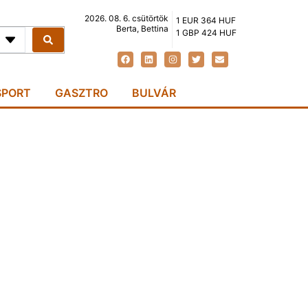
2026. 08. 6. csütörtök
1 EUR 364 HUF
Berta, Bettina
1 GBP 424 HUF
SPORT
GASZTRO
BULVÁR