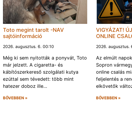
Toto megint tarolt -NAV
VIGYÁZAT! Ú
sajtóinformáció
ONLINE CSA
2026. augusztus. 6. 00:10
2026. augusztus. 
Még ki sem nyitották a ponyvát, Toto
Az elmúlt napo
már jelzett. A cigaretta- és
Sopron vármegy
kábítószerkereső szolgálati kutya
online csalás mi
ezúttal sem tévedett: több mint
feljelentés a re
hatezer doboz ille…
elkövetők vált
BŐVEBBEN »
BŐVEBBEN »