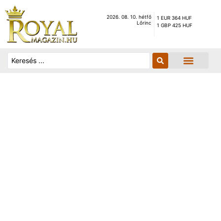
2026. 08. 10. hétfő
1 EUR 364 HUF
Lőrinc
1 GBP 425 HUF