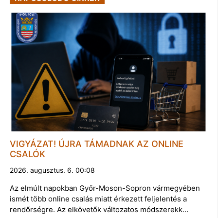
VIGYÁZAT! ÚJRA TÁMADNAK AZ ONLINE
CSALÓK
2026. augusztus. 6. 00:08
Az elmúlt napokban Győr-Moson-Sopron vármegyében
ismét több online csalás miatt érkezett feljelentés a
rendőrségre. Az elkövetők változatos módszerekk…