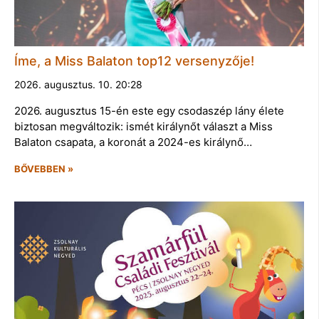
Íme, a Miss Balaton top12 versenyzője!
2026. augusztus. 10. 20:28
2026. augusztus 15-én este egy csodaszép lány élete
biztosan megváltozik: ismét királynőt választ a Miss
Balaton csapata, a koronát a 2024-es királynő…
BŐVEBBEN »