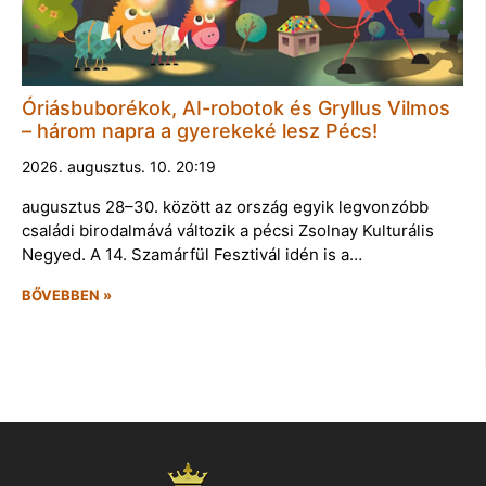
Óriásbuborékok, AI-robotok és Gryllus Vilmos
– három napra a gyerekeké lesz Pécs!
2026. augusztus. 10. 20:19
augusztus 28–30. között az ország egyik legvonzóbb
családi birodalmává változik a pécsi Zsolnay Kulturális
Negyed. A 14. Szamárfül Fesztivál idén is a…
BŐVEBBEN »