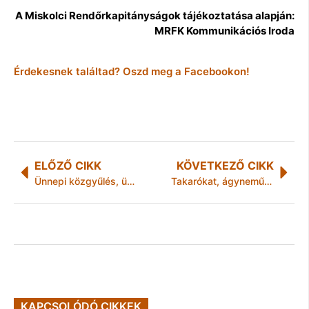
A Miskolci Rendőrkapitányságok tájékoztatása alapján:
MRFK Kommunikációs Iroda
Érdekesnek találtad? Oszd meg a Facebookon!
ELŐZŐ CIKK
KÖVETKEZŐ CIKK
Ünnepi közgyűlés, ünnepi hangulat
Takarókat, ágyneműket, matracokat várnak a tűzeset „áldozatainak”
KAPCSOLÓDÓ CIKKEK