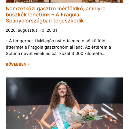
Nemzetközi gasztro mérföldkő, amelyre
büszkék lehetünk – A Fragola
Spanyolországban terjeszkedik
2026. augusztus. 10. 20:31
- A tengerparti Málagán nyitotta meg első külföldi
éttermét a Fragola gasztronómiai lánc. Az étterem a
Soluna nevet viseli és bár közel 3 000 kilométe…
BŐVEBBEN »