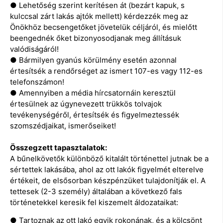
● Lehetőség szerint kerítésen át (bezárt kapuk, s
kulccsal zárt lakás ajtók mellett) kérdezzék meg az
Önökhöz becsengetőket jövetelük céljáról, és mielőtt
beengednék őket bizonyosodjanak meg állításuk
valódiságáról!
● Bármilyen gyanús körülmény esetén azonnal
értesítsék a rendőrséget az ismert 107-es vagy 112-es
telefonszámon!
● Amennyiben a média hírcsatornáin keresztül
értesülnek az úgynevezett trükkös tolvajok
tevékenységéről, értesítsék és figyelmeztessék
szomszédjaikat, ismerőseiket!
Összegzett tapasztalatok:
A bűnelkövetők különböző kitalált történettel jutnak be a
sértettek lakásába, ahol az ott lakók figyelmét elterelve
értékeit, de elsősorban készpénzüket tulajdonítják el. A
tettesek (2-3 személy) általában a következő fals
történetekkel keresik fel kiszemelt áldozataikat:
● Tartoznak az ott lakó egyik rokonának, és a kölcsönt