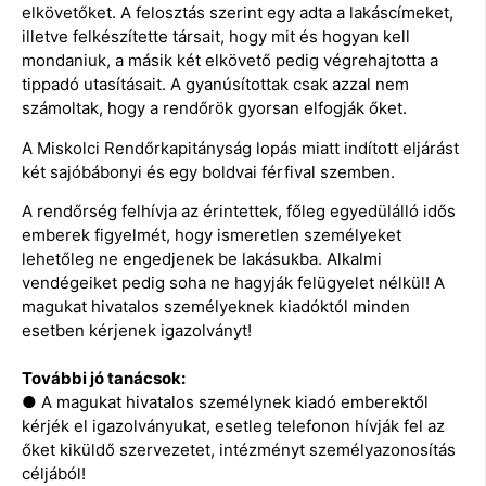
elkövetőket. A felosztás szerint egy adta a lakáscímeket,
illetve felkészítette társait, hogy mit és hogyan kell
mondaniuk, a másik két elkövető pedig végrehajtotta a
tippadó utasításait. A gyanúsítottak csak azzal nem
számoltak, hogy a rendőrök gyorsan elfogják őket.
A Miskolci Rendőrkapitányság lopás miatt indított eljárást
két sajóbábonyi és egy boldvai férfival szemben.
A rendőrség felhívja az érintettek, főleg egyedülálló idős
emberek figyelmét, hogy ismeretlen személyeket
lehetőleg ne engedjenek be lakásukba. Alkalmi
vendégeiket pedig soha ne hagyják felügyelet nélkül! A
magukat hivatalos személyeknek kiadóktól minden
esetben kérjenek igazolványt!
További jó tanácsok:
● A magukat hivatalos személynek kiadó emberektől
kérjék el igazolványukat, esetleg telefonon hívják fel az
őket kiküldő szervezetet, intézményt személyazonosítás
céljából!