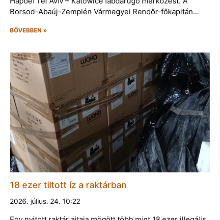
Hapoel Tel Aviv – Katowice labdarúgó mérkőzést. A
Borsod-Abaúj-Zemplén Vármegyei Rendőr-főkapitán…
BŐVEBBEN »
18 ezer tiltott íz a raktárban
2026. július. 24. 10:22
Egy nyitott raktár ajtaja mögött több mint 18 ezer illegális