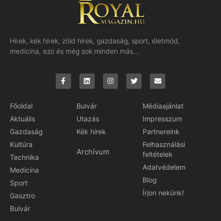
Hírek, kék hírek, zöld hírek, gazdaság, sport, életmód,
medicina, ezo és még sok minden más…
Főoldal
Bulvár
Médiaajánlat
Aktuális
Utazás
Impresszum
Gazdaság
Kék hírek
Partnereink
Kultúra
Felhasználási
Archívum
feltételek
Technika
Adatvédelem
Medicina
Blog
Sport
Írjon nekünk!
Gasztro
Bulvár