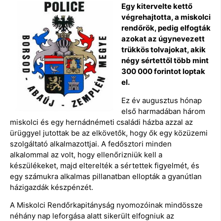
Egy kitervelte kettő
végrehajtotta, a miskolci
rendőrök, pedig elfogták
azokat az úgynevezett
trükkös tolvajokat, akik
négy sértettől több mint
300 000 forintot loptak
el.
Ez év augusztus hónap
első harmadában három
miskolci és egy hernádnémeti családi házba azzal az
ürüggyel jutottak be az elkövetők, hogy ők egy közüzemi
szolgáltató alkalmazottjai. A fedősztori minden
alkalommal az volt, hogy ellenőrizniük kell a
készülékeket, majd elterelték a sértettek figyelmét, és
egy számukra alkalmas pillanatban ellopták a gyanútlan
házigazdák készpénzét.
A Miskolci Rendőrkapitányság nyomozóinak mindössze
néhány nap leforgása alatt sikerült elfogniuk az