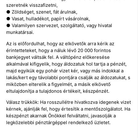
szeretnék visszafizetni,
● Zöldséget, szenet, fát árulnak,
● Vasat, hulladékot, papírt vásárolnak,
● Valamilyen szervezet, szolgáltató, vagy hivatal
munkatársai.
Az is előfordulhat, hogy az elkövetők arra kérik az
érintetteteket, hogy a náluk lévő 20 000 forintos
bankjegyet váltsák fel. A váltópénz előkeresése
alkalmával kifigyelik, hogy áldozatuk hol tartja a pénzét,
majd egyikük egy pohár vizet kér, vagy más indokkal a
lakás/kert egy távolabbi pontjára csalják az áldozatukat, s
miközben elterelik a figyelmét, a másik elkövető
eltulajdonítja a tulajdonos értékeit, készpénzét.
Válasz trükkök: Ha rosszullétre hivatkozva idegenek vizet
kérnek, ajánlják fel, hogy értesítik a mentőszolgálatot. Ha
készpénzt akarnak Önökkel felváltatni, javasolják a
legközelebbi pénztárgéppel rendelkező üzletet.