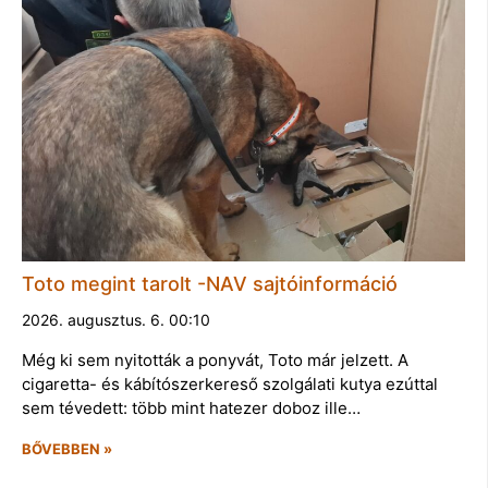
Toto megint tarolt -NAV sajtóinformáció
2026. augusztus. 6. 00:10
Még ki sem nyitották a ponyvát, Toto már jelzett. A
cigaretta- és kábítószerkereső szolgálati kutya ezúttal
sem tévedett: több mint hatezer doboz ille…
BŐVEBBEN »