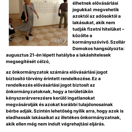
élhetnek elővásárlási
jogukkal: megvehetik
azoktól az adósoktól a
lakásukat, akik nem
tudják fizetni hitelüket –
közölte a
kormányszóvivő. Szollár
Domokos hangsúlyozta:
augusztus 21-én lépett hatályba a lakáshitelesek
megsegítését célzó,
az önkormányzatok számára elővásárlási jogot
biztosító törvény érintett rendelkezése.
Ez a
rendelkezés elővásárlási jogot biztosít az
önkormányzatoknak, hogy a területükön
kényszerárverezésre kerülő ingatlanokat
megvásárolják és azokat korábbi tulajdonosainak
bérbe adják. Szintén lehetőség nyílik arra, hogy azok is
eladhassák lakásaikat az illetékes önkormányzatnak,
akik ellen még nem indult végrehajtási eljárás.