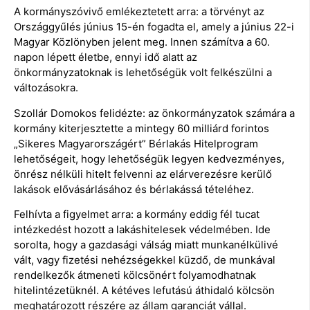
A kormányszóvivő emlékeztetett arra: a törvényt az
Országgyűlés június 15-én fogadta el, amely a június 22-i
Magyar Közlönyben jelent meg. Innen számítva a 60.
napon lépett életbe, ennyi idő alatt az
önkormányzatoknak is lehetőségük volt felkészülni a
változásokra.
Szollár Domokos felidézte: az önkormányzatok számára a
kormány kiterjesztette a mintegy 60 milliárd forintos
„Sikeres Magyarországért” Bérlakás Hitelprogram
lehetőségeit, hogy lehetőségük legyen kedvezményes,
önrész nélküli hitelt felvenni az elárverezésre kerülő
lakások elővásárlásához és bérlakássá tételéhez.
Felhívta a figyelmet arra: a kormány eddig fél tucat
intézkedést hozott a lakáshitelesek védelmében. Ide
sorolta, hogy a gazdasági válság miatt munkanélkülivé
vált, vagy fizetési nehézségekkel küzdő, de munkával
rendelkezők átmeneti kölcsönért folyamodhatnak
hitelintézetüknél. A kétéves lefutású áthidaló kölcsön
meghatározott részére az állam garanciát vállal.