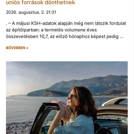
uniós források dönthetnek
2026. augusztus. 2. 21:21
. – A májusi KSH-adatok alapján még nem látszik fordulat
az építőiparban: a termelés volumene éves
összevetésben 10,7, az előző hónaphoz képest pedig …
BŐVEBBEN »