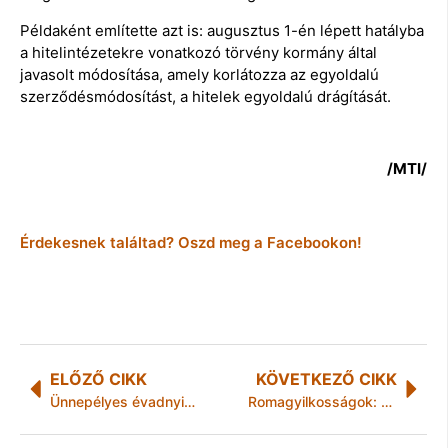
Példaként említette azt is: augusztus 1-én lépett hatályba
a hitelintézetekre vonatkozó törvény kormány által
javasolt módosítása, amely korlátozza az egyoldalú
szerződésmódosítást, a hitelek egyoldalú drágítását.
/MTI/
Érdekesnek találtad? Oszd meg a Facebookon!
ELŐZŐ CIKK
KÖVETKEZŐ CIKK
Ünnepélyes évadnyitó a Miskolci Nemzeti Színházban
Romagyilkosságok: ma számol be a rendőrség a nyomozás részleteiről