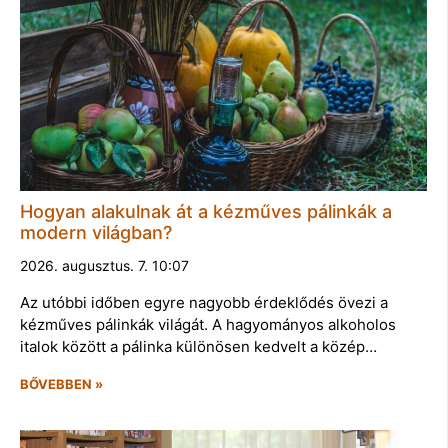
Hogyan alakulnak át a kézműves pálinkák a
modern világban?
2026. augusztus. 7. 10:07
Az utóbbi időben egyre nagyobb érdeklődés övezi a
kézműves pálinkák világát. A hagyományos alkoholos
italok között a pálinka különösen kedvelt a közép…
BŐVEBBEN »