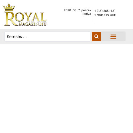
2026. 08. 7. péntek
1 EUR 365 HUF
Ibolya
1 GBP 425 HUF