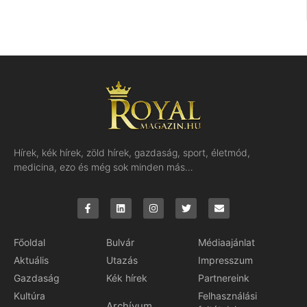
Hírek, kék hírek, zöld hírek, gazdaság, sport, életmód,
medicina, ezo és még sok minden más…
Főoldal
Bulvár
Médiaajánlat
Aktuális
Utazás
Impresszum
Gazdaság
Kék hírek
Partnereink
Kultúra
Felhasználási
Archívum