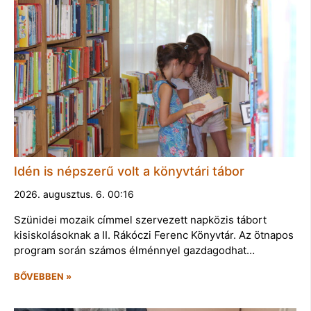
Idén is népszerű volt a könyvtári tábor
2026. augusztus. 6. 00:16
Szünidei mozaik címmel szervezett napközis tábort
kisiskolásoknak a II. Rákóczi Ferenc Könyvtár. Az ötnapos
program során számos élménnyel gazdagodhat…
BŐVEBBEN »