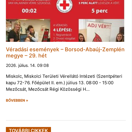
Véradási események – Borsod-Abaúj-Zemplén
megye – 29. hét
2026. július. 14. 09:08
Miskolc, Miskolci Területi Vérellátó Intézeti (Szentpéteri
kapu 72-76. Főépület II. em.) július 13. 08:00 - 15:00
Mezőcsát, Mezőcsát Régi Közösségi H…
BŐVEBBEN »
TOVÁBBI CIKKEK