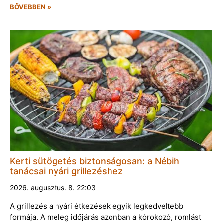
BŐVEBBEN »
Kerti sütögetés biztonságosan: a Nébih
tanácsai nyári grillezéshez
2026. augusztus. 8. 22:03
A grillezés a nyári étkezések egyik legkedveltebb
formája. A meleg időjárás azonban a kórokozó, romlást