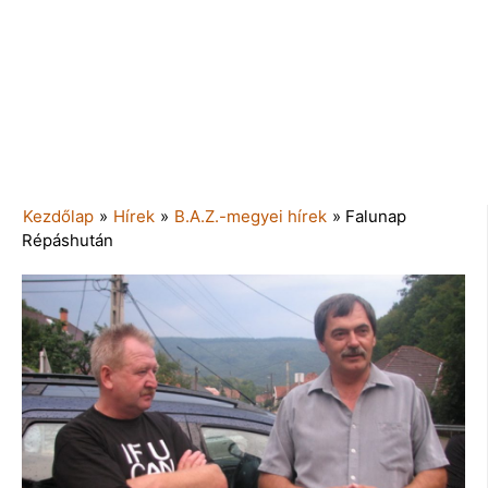
Kezdőlap
»
Hírek
»
B.A.Z.-megyei hírek
»
Falunap
Répáshután