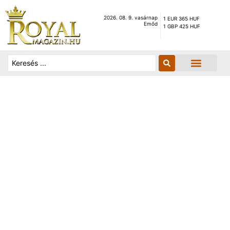
2026. 08. 9. vasárnap
1 EUR 365 HUF
Emőd
1 GBP 425 HUF