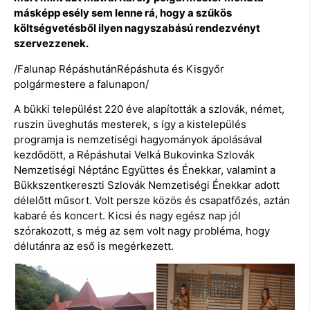
másképp esély sem lenne rá, hogy a szűkös
költségvetésből ilyen nagyszabású rendezvényt
szervezzenek.
/Falunap RépáshutánRépáshuta és Kisgyőr
polgármestere a falunapon/
A bükki települést 220 éve alapították a szlovák, német,
ruszin üveghutás mesterek, s így a kistelepülés
programja is nemzetiségi hagyományok ápolásával
kezdődött, a Répáshutai Velká Bukovinka Szlovák
Nemzetiségi Néptánc Együttes és Énekkar, valamint a
Bükkszentkereszti Szlovák Nemzetiségi Énekkar adott
délelőtt műsort. Volt persze közös és csapatfőzés, aztán
kabaré és koncert. Kicsi és nagy egész nap jól
szórakozott, s még az sem volt nagy probléma, hogy
délutánra az eső is megérkezett.