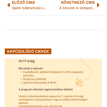
ELŐZŐ CIKK
KÖVETKEZŐ CIKK
Újabb bölényborjú született Füzérkomlóson
A bőcsiek is ünnepeltek
KAPCSOLÓDÓ CIKKEK