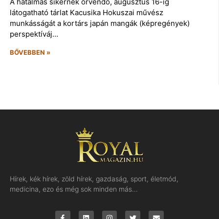
A hatalmas sikernek örvendő, augusztus 16-ig
látogatható tárlat Kacusika Hokuszai művész
munkásságát a kortárs japán mangák (képregények)
perspektíváj…
BŐVEBBEN »
Hírek, kék hírek, zöld hírek, gazdaság, sport, életmód,
medicina, ezo és még sok minden más…