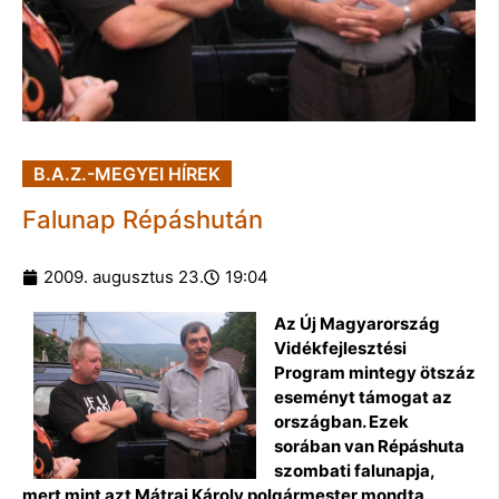
B.A.Z.-MEGYEI HÍREK
Falunap Répáshután
2009. augusztus 23.
19:04
Az Új Magyarország
Vidékfejlesztési
Program mintegy ötszáz
eseményt támogat az
országban. Ezek
sorában van Répáshuta
szombati falunapja,
mert mint azt Mátrai Károly polgármester mondta