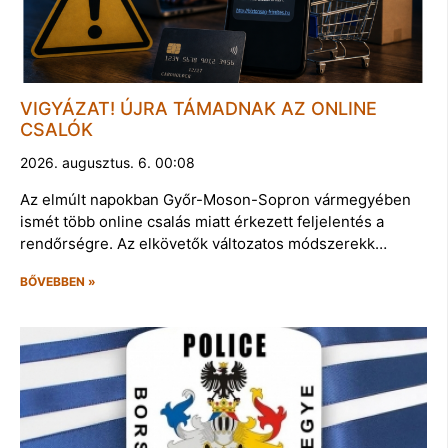
VIGYÁZAT! ÚJRA TÁMADNAK AZ ONLINE
CSALÓK
2026. augusztus. 6. 00:08
Az elmúlt napokban Győr-Moson-Sopron vármegyében
ismét több online csalás miatt érkezett feljelentés a
rendőrségre. Az elkövetők változatos módszerekk…
BŐVEBBEN »