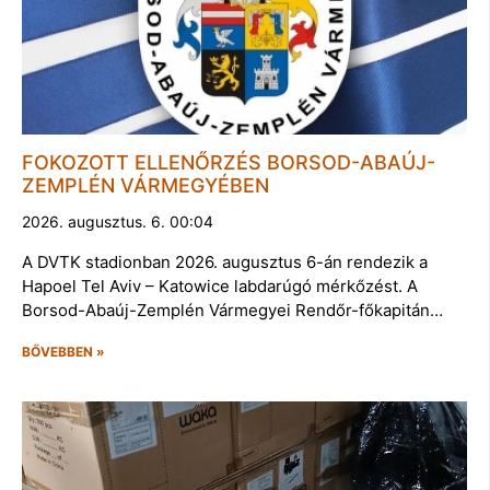
FOKOZOTT ELLENŐRZÉS BORSOD-ABAÚJ-
ZEMPLÉN VÁRMEGYÉBEN
2026. augusztus. 6. 00:04
A DVTK stadionban 2026. augusztus 6-án rendezik a
Hapoel Tel Aviv – Katowice labdarúgó mérkőzést. A
Borsod-Abaúj-Zemplén Vármegyei Rendőr-főkapitán…
BŐVEBBEN »