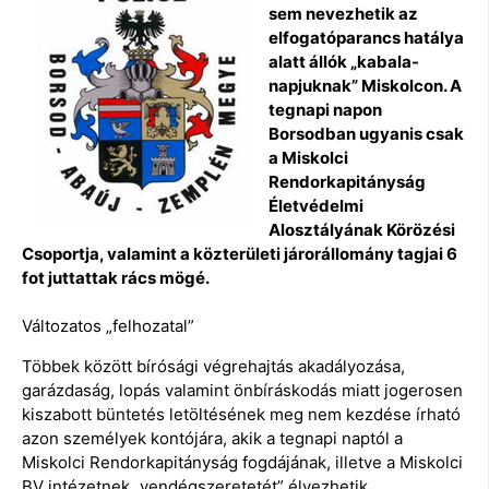
sem nevezhetik az
elfogatóparancs hatálya
alatt állók „kabala-
napjuknak” Miskolcon. A
tegnapi napon
Borsodban ugyanis csak
a Miskolci
Rendorkapitányság
Életvédelmi
Alosztályának Körözési
Csoportja, valamint a közterületi járorállomány tagjai 6
fot juttattak rács mögé.
Változatos „felhozatal”
Többek között bírósági végrehajtás akadályozása,
garázdaság, lopás valamint önbíráskodás miatt jogerosen
kiszabott büntetés letöltésének meg nem kezdése írható
azon személyek kontójára, akik a tegnapi naptól a
Miskolci Rendorkapitányság fogdájának, illetve a Miskolci
BV intézetnek „vendégszeretetét” élvezhetik.