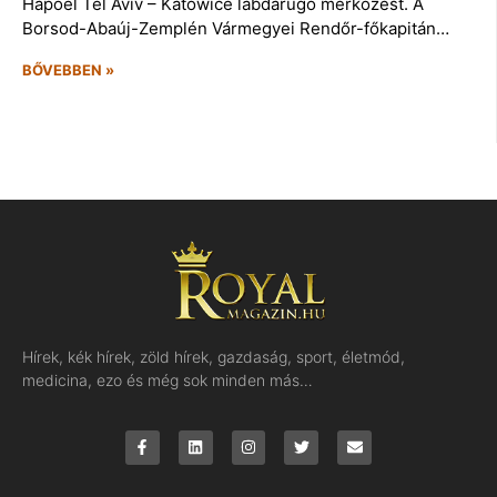
Hapoel Tel Aviv – Katowice labdarúgó mérkőzést. A
Borsod-Abaúj-Zemplén Vármegyei Rendőr-főkapitán…
BŐVEBBEN »
Hírek, kék hírek, zöld hírek, gazdaság, sport, életmód,
medicina, ezo és még sok minden más…