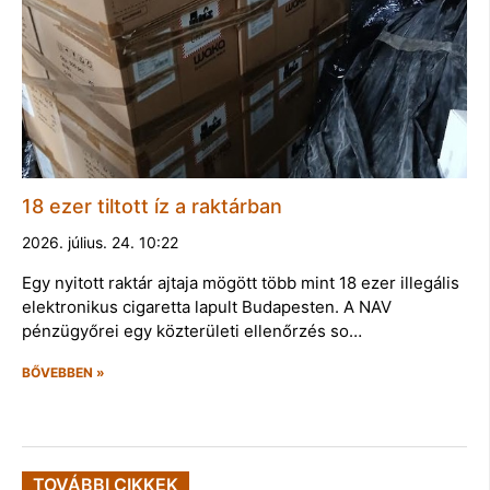
18 ezer tiltott íz a raktárban
2026. július. 24. 10:22
Egy nyitott raktár ajtaja mögött több mint 18 ezer illegális
elektronikus cigaretta lapult Budapesten. A NAV
pénzügyőrei egy közterületi ellenőrzés so…
BŐVEBBEN »
TOVÁBBI CIKKEK