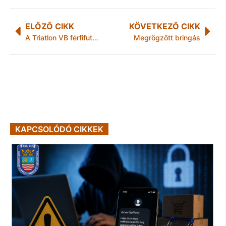
ELŐZŐ CIKK
KÖVETKEZŐ CIKK
A Triatlon VB férfifutamán az orosz trojka tarolt
Megrögzött bringás
KAPCSOLÓDÓ CIKKEK