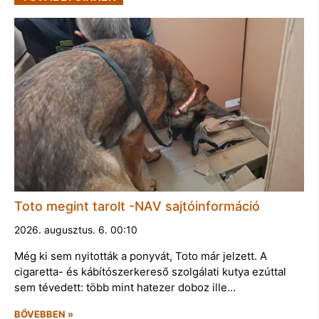
Toto megint tarolt -NAV sajtóinformáció
2026. augusztus. 6. 00:10
Még ki sem nyitották a ponyvát, Toto már jelzett. A
cigaretta- és kábítószerkereső szolgálati kutya ezúttal
sem tévedett: több mint hatezer doboz ille…
BŐVEBBEN »