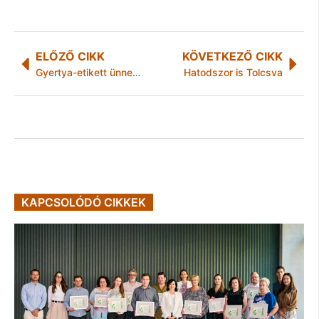
ELŐZŐ CIKK
KÖVETKEZŐ CIKK
Gyertya-etikett ünnepi és hétköznapi alkalomra
Hatodszor is Tolcsva
KAPCSOLÓDÓ CIKKEK