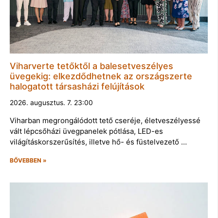
Viharverte tetőktől a balesetveszélyes
üvegekig: elkezdődhetnek az országszerte
halogatott társasházi felújítások
2026. augusztus. 7. 23:00
Viharban megrongálódott tető cseréje, életveszélyessé
vált lépcsőházi üvegpanelek pótlása, LED-es
világításkorszerűsítés, illetve hő- és füstelvezető …
BŐVEBBEN »