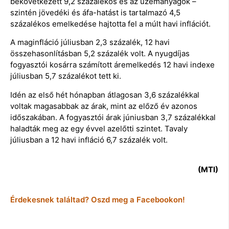
bekövetkezett 9,2 százalékos és az üzemanyagok –
szintén jövedéki és áfa-hatást is tartalmazó 4,5
százalékos emelkedése hajtotta fel a múlt havi inflációt.
A maginfláció júliusban 2,3 százalék, 12 havi
összehasonlításban 5,2 százalék volt. A nyugdíjas
fogyasztói kosárra számított áremelkedés 12 havi indexe
júliusban 5,7 százalékot tett ki.
Idén az első hét hónapban átlagosan 3,6 százalékkal
voltak magasabbak az árak, mint az előző év azonos
időszakában. A fogyasztói árak júniusban 3,7 százalékkal
haladták meg az egy évvel azelőtti szintet. Tavaly
júliusban a 12 havi infláció 6,7 százalék volt.
(MTI)
Érdekesnek találtad? Oszd meg a Facebookon!