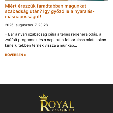
Miért érezzük fáradtabban magunkat
szabadság után? Így győzd le a nyaralás-
másnaposságot!
2026. augusztus. 7. 23:28
– Bár a nyári szabadság célja a teljes regenerálódás, a
zsúfolt programok és a napi rutin felborulása miatt sokan
kimerültebben térnek vissza a munkáb…
BŐVEBBEN »