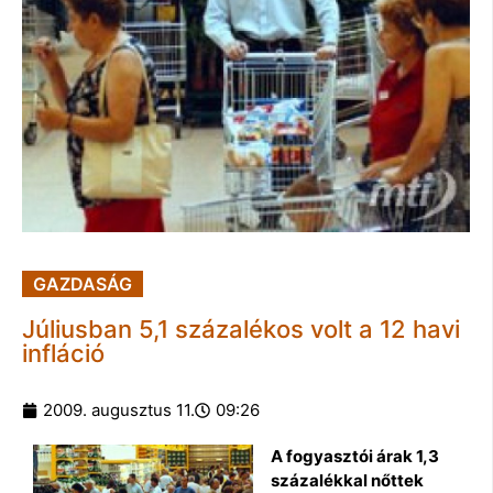
GAZDASÁG
Júliusban 5,1 százalékos volt a 12 havi
infláció
2009. augusztus 11.
09:26
A fogyasztói árak 1,3
százalékkal nőttek