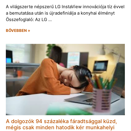
A világszerte népszerű LG InstaView innovációja tíz évvel
a bemutatása után is újradefiniálja a konyhai élményt
Összefoglaló: Az LG …
BŐVEBBEN »
A dolgozók 94 százaléka fáradtsággal küzd,
mégis csak minden hatodik kér munkahelyi