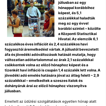
júliusban az egy
hónappal korábbihoz
képest, és 5,1
százalékkal haladták
meg az egy évvel
korábbi szintet – közölte
a Központi Statisztikai
Hivatal. Az elemzők 6,1
százalékos éves inflációt és 2,4 százalékos havi
fogyasztói áremelkedést vártak. A júliustól bevezetett
áfa és jövedéki adóváltozások hatását mutatja, hogy
változatlan adótartalommal az árak 2,1 százalékkal
csökkentek volna az előző hónaphoz képest és a
tizenkét havi infláció is csupán 1,4 százalék lett volna.
A
jövedéki adó emelés hatására jóval az átlag felett – 2,9
százalékkal – emelkedtek a szeszes italok és
dohányáruk árai az előző hónaphoz viszonyítva
júliusban.
Emellett az üdülési szolgáltatások egyetlen hónap alatt